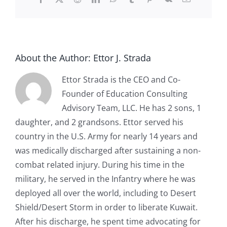
About the Author:
Ettor J. Strada
Ettor Strada is the CEO and Co-
Founder of Education Consulting
Advisory Team, LLC. He has 2 sons, 1
daughter, and 2 grandsons. Ettor served his
country in the U.S. Army for nearly 14 years and
was medically discharged after sustaining a non-
combat related injury. During his time in the
military, he served in the Infantry where he was
deployed all over the world, including to Desert
Shield/Desert Storm in order to liberate Kuwait.
After his discharge, he spent time advocating for