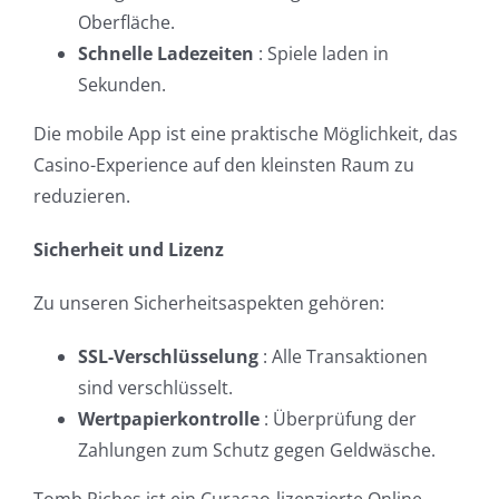
Oberfläche.
Schnelle Ladezeiten
: Spiele laden in
Sekunden.
Die mobile App ist eine praktische Möglichkeit, das
Casino-Experience auf den kleinsten Raum zu
reduzieren.
Sicherheit und Lizenz
Zu unseren Sicherheitsaspekten gehören:
SSL-Verschlüsselung
: Alle Transaktionen
sind verschlüsselt.
Wertpapierkontrolle
: Überprüfung der
Zahlungen zum Schutz gegen Geldwäsche.