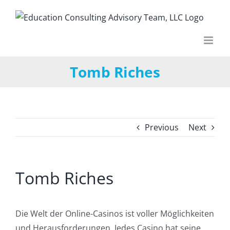
Skip
to
content
Tomb Riches
Previous
Next
Tomb Riches
Die Welt der Online-Casinos ist voller Möglichkeiten
und Herausforderungen. Jedes Casino hat seine