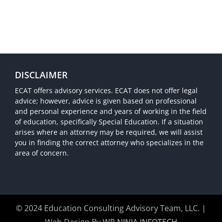
al
zapewniają
e
estilo
dynamiczną
estratégicos
chicken
rozrywkę
online
Exceptionnelle
road,
dla
chance
DISCLAIMER
esquivando
miłośników
et
ECAT offers advisory services. ECAT does not offer legal
tráfico
gier
advice; however, advice is given based on professional
plinko,
and personal experience and years of working in the field
y
hazardowych
of education, specifically Special Education. If a situation
une
arises where an attorney may be required, we will assist
buscando
online
you in finding the correct attorney who specializes in the
aventure
area of concern.
récords
ludique
de
pour
supervivencia
des
© 2024 Education Consulting Advisory Team, LLC. |
urbana