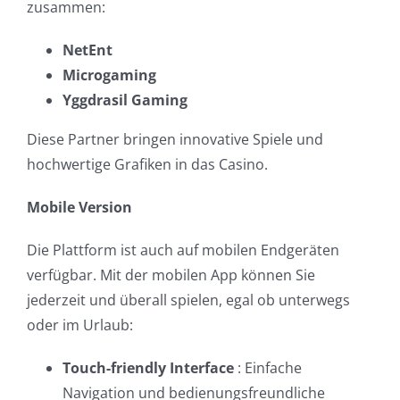
zusammen:
NetEnt
Microgaming
Yggdrasil Gaming
Diese Partner bringen innovative Spiele und
hochwertige Grafiken in das Casino.
Mobile Version
Die Plattform ist auch auf mobilen Endgeräten
verfügbar. Mit der mobilen App können Sie
jederzeit und überall spielen, egal ob unterwegs
oder im Urlaub:
Touch-friendly Interface
: Einfache
Navigation und bedienungsfreundliche