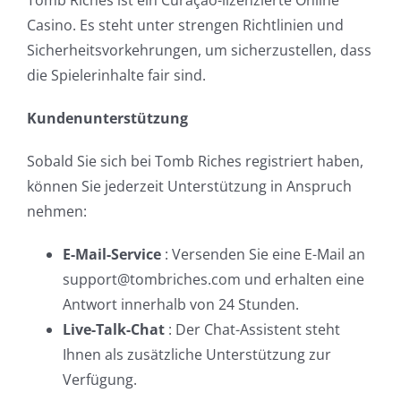
Tomb Riches ist ein Curaçao-lizenzierte Online
Casino. Es steht unter strengen Richtlinien und
Sicherheitsvorkehrungen, um sicherzustellen, dass
die Spielerinhalte fair sind.
Kundenunterstützung
Sobald Sie sich bei Tomb Riches registriert haben,
können Sie jederzeit Unterstützung in Anspruch
nehmen:
E-Mail-Service
: Versenden Sie eine E-Mail an
support@tombriches.com und erhalten eine
Antwort innerhalb von 24 Stunden.
Live-Talk-Chat
: Der Chat-Assistent steht
Ihnen als zusätzliche Unterstützung zur
Verfügung.