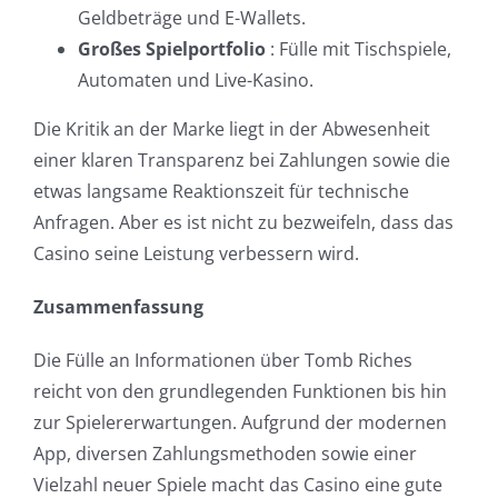
Geldbeträge und E-Wallets.
Großes Spielportfolio
: Fülle mit Tischspiele,
Automaten und Live-Kasino.
Die Kritik an der Marke liegt in der Abwesenheit
einer klaren Transparenz bei Zahlungen sowie die
etwas langsame Reaktionszeit für technische
Anfragen. Aber es ist nicht zu bezweifeln, dass das
Casino seine Leistung verbessern wird.
Zusammenfassung
Die Fülle an Informationen über Tomb Riches
reicht von den grundlegenden Funktionen bis hin
zur Spielererwartungen. Aufgrund der modernen
App, diversen Zahlungsmethoden sowie einer
Vielzahl neuer Spiele macht das Casino eine gute