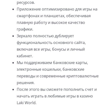
ресурсов.
Приложение оптимизировано для игры на
смартфонах и планшетах, обеспечивая
плавную работу и высокое качество
графики.
Зеркало полностью дублирует
функциональность основного сайта,
включая все игры, бонусы и личный
кабинет.
Мы поддерживаем банковские карты,
электронные кошельки, банковские
переводы и современные криптовалютные
решения.
После этого вы сможете пополнить счет и
начать играть в любимые игры в казино
Laki World.