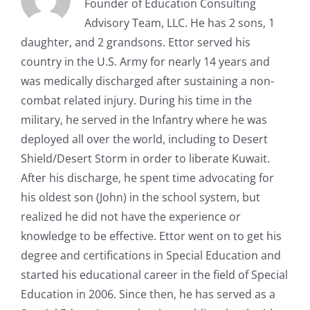
Founder of Education Consulting
Advisory Team, LLC. He has 2 sons, 1
daughter, and 2 grandsons. Ettor served his
country in the U.S. Army for nearly 14 years and
was medically discharged after sustaining a non-
combat related injury. During his time in the
military, he served in the Infantry where he was
deployed all over the world, including to Desert
Shield/Desert Storm in order to liberate Kuwait.
After his discharge, he spent time advocating for
his oldest son (John) in the school system, but
realized he did not have the experience or
knowledge to be effective. Ettor went on to get his
degree and certifications in Special Education and
started his educational career in the field of Special
Education in 2006. Since then, he has served as a