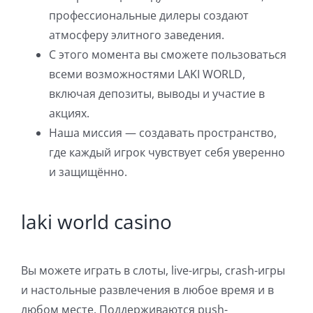
профессиональные дилеры создают
атмосферу элитного заведения.
С этого момента вы сможете пользоваться
всеми возможностями LAKI WORLD,
включая депозиты, выводы и участие в
акциях.
Наша миссия — создавать пространство,
где каждый игрок чувствует себя уверенно
и защищённо.
laki world casino
Вы можете играть в слоты, live-игры, crash-игры
и настольные развлечения в любое время и в
любом месте. Поддерживаются push-