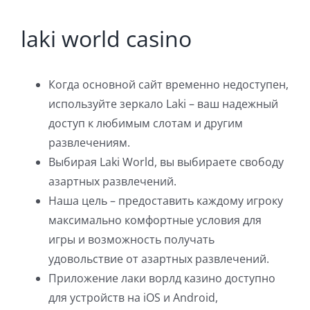
laki world casino
Когда основной сайт временно недоступен,
используйте зеркало Laki – ваш надежный
доступ к любимым слотам и другим
развлечениям.
Выбирая Laki World, вы выбираете свободу
азартных развлечений.
Наша цель – предоставить каждому игроку
максимально комфортные условия для
игры и возможность получать
удовольствие от азартных развлечений.
Приложение лаки ворлд казино доступно
для устройств на iOS и Android,