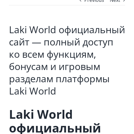
Previous
Next
Laki World официальный
сайт — полный доступ
ко всем функциям,
бонусам и игровым
разделам платформы
Laki World
Laki World
официальный