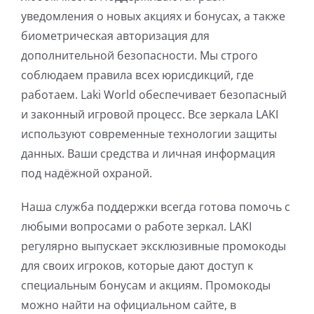
уведомления о новых акциях и бонусах, а также
биометрическая авторизация для
дополнительной безопасности. Мы строго
соблюдаем правила всех юрисдикций, где
работаем. Laki World обеспечивает безопасный
и законный игровой процесс. Все зеркала LAKI
используют современные технологии защиты
данных. Ваши средства и личная информация
под надёжной охраной.
Наша служба поддержки всегда готова помочь с
любыми вопросами о работе зеркал. LAKI
регулярно выпускает эксклюзивные промокоды
для своих игроков, которые дают доступ к
специальным бонусам и акциям. Промокоды
можно найти на официальном сайте, в