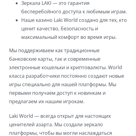
Зеркала LAKI — это гарантия
бесперебойного доступа к любимым играм.
Наше казино Laki World создано для тех, кто
ценит качество, безопасность и
максимальный комфорт во время игры.
Мы поддерживаем как традиционные
банковские карты, так и современные
электронные кошельки и криптовалюты. World
класса разработчики постоянно создают новые
игры специально для нашей платформы. Мы
первыми получаем доступ к новинкам и
предлагаем их нашим игрокам.
Laki World — всегда открыт для настоящих
ценителей азарта. Мы создали зеркало
платформы, чтобы вы могли наслаждаться