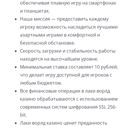
обеспечивая плавную игру на смартфонах
и планшетах.
Наша миссия — предоставить каждому
игроку возможность насладиться лучшими
азартными играми в комфортной и
безопасной обстановке.
Скорость загрузки и стабильность работы
находятся на высочайшем уровне.
Минимальная ставка составляет 10 рублей,
что делает игру доступной для игроков с
любым бюджетом.
Все финансовые операции в лаки ворлд
казино обрабатываются с использованием
современных систем шифрования SSL 256-
bit.
Лаки ворлд казино ценит преданность