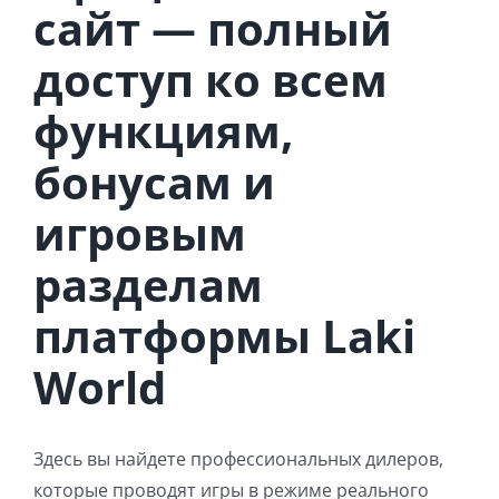
сайт — полный
доступ ко всем
функциям,
бонусам и
игровым
разделам
платформы Laki
World
Здесь вы найдете профессиональных дилеров,
которые проводят игры в режиме реального