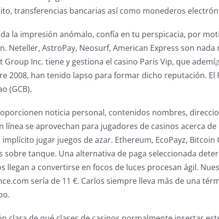
ito, transferencias bancarias así­ como monederos electrón
da la impresión anómalo, confía en tu perspicacia, por mot
n. Neteller, AstroPay, Neosurf, American Express son nada m
Group Inc. tiene y gestiona el casino Paris Vip, que ademí¡
re 2008, han tenido lapso para formar dicho reputación. El 
ao (GCB).
roporcionen noticia personal, contenidos nombres, direcci
 en línea se aprovechan para jugadores de casinos acerca de
a implícito jugar juegos de azar. Ethereum, EcoPayz, Bitcoi
sobre tanque. Una alternativa de paga seleccionada deter
os llegan a convertirse en focos de luces procesan ágil. Nue
nce.com serí­a de 11 €. Carlos siempre lleva más de una tér
po.
ón clara de qué clases de casinos normalmente insertar este