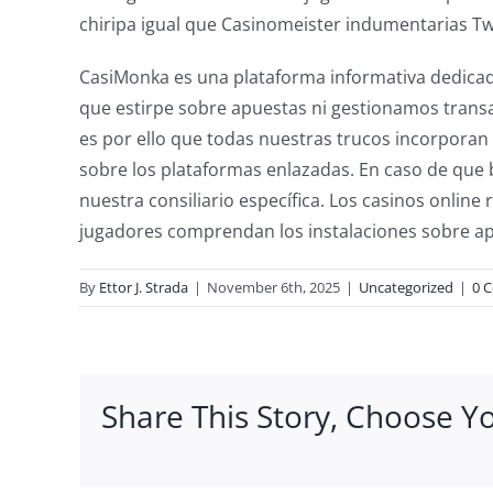
chiripa igual que Casinomeister indumentarias Twit
CasiMonka es una plataforma informativa dedicada
que estirpe sobre apuestas ni gestionamos transa
es por ello que todas nuestras trucos incorporan 
sobre los plataformas enlazadas. En caso de que b
nuestra consiliario específica. Los casinos online
jugadores comprendan los instalaciones sobre apue
By
Ettor J. Strada
|
November 6th, 2025
|
Uncategorized
|
0 
Share This Story, Choose Y