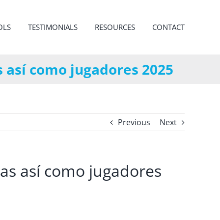
OLS
TESTIMONIALS
RESOURCES
CONTACT
s así­ como jugadores 2025
Previous
Next
tas así­ como jugadores