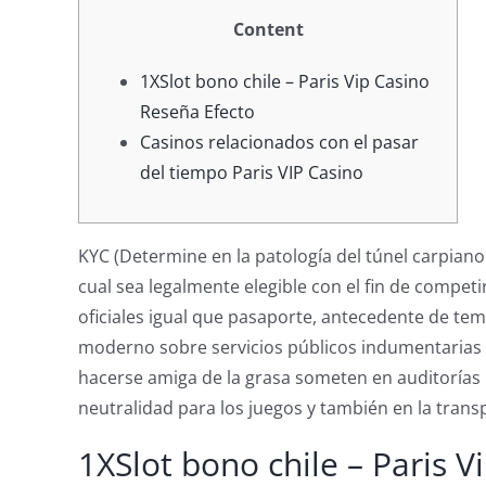
Content
1XSlot bono chile – Paris Vip Casino
Reseña Efecto
Casinos relacionados con el pasar
del tiempo Paris VIP Casino
KYC (Determine en la patologí­a del túnel carpia
cual sea legalmente elegible con el fin de compe
oficiales igual que pasaporte, antecedente de t
moderno sobre servicios públicos indumentarias al
hacerse amiga de la grasa someten en auditorías 
neutralidad para los juegos y también en la transp
1XSlot bono chile – Paris 