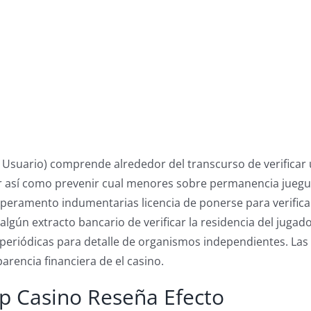
no Usuario) comprende alrededor del transcurso de verifica
tir así­ como prevenir cual menores sobre permanencia jueg
emperamento indumentarias licencia de ponerse para verifi
gún extracto bancario de verificar la residencia del jugado
periódicas para detalle de organismos independientes. Las 
arencia financiera de el casino.
Vip Casino Reseña Efecto