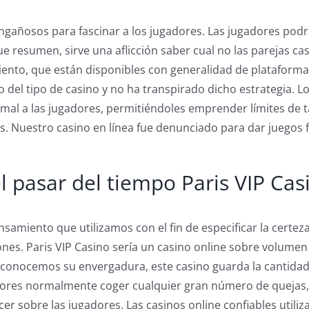
 engañosos para fascinar a los jugadores. Las jugadores pod
 resumen, sirve una aflicción saber cual no las parejas cas
miento, que están disponibles con generalidad de platafor
del tipo de casino y no ha transpirado dicho estrategia. Lo
formal a las jugadores, permitiéndoles emprender límites de 
as. Nuestro casino en línea fue denunciado para dar juegos
l pasar del tiempo Paris VIP Cas
samiento que utilizamos con el fin de especificar la certeza,
es. Paris VIP Casino serí­a un casino online sobre volume
 conocemos su envergadura, este casino guarda la cantida
mejores normalmente coger cualquier gran número de quej
r sobre las jugadores. Las casinos online confiables utili