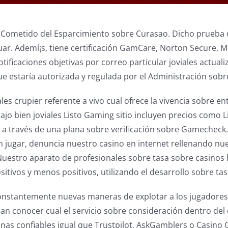
 Cometido del Esparcimiento sobre Curasao. Dicho prueba 
tuar. Ademí¡s, tiene certificación GamCare, Norton Secure, 
ficaciones objetivas por correo particular joviales actuali
que estaría autorizada y regulada por el Administración sob
les crupier referente a vivo cual ofrece la vivencia sobre e
o bien joviales Listo Gaming sitio incluyen precios como Liv
a través de una plana sobre verificación sobre Gamecheck
 jugar, denuncia nuestro casino en internet rellenando nu
. Nuestro aparato de profesionales sobre tasa sobre casinos 
sitivos y menos positivos, utilizando el desarrollo sobre ta
onstantemente nuevas maneras de explotar a los jugadores, p
n conocer cual el servicio sobre consideración dentro del
as confiables igual que Trustpilot, AskGamblers o Casino G