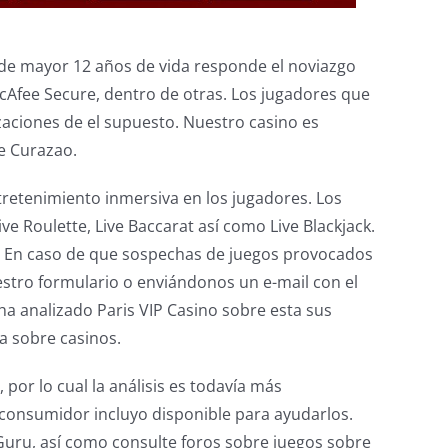
de mayor 12 años de vida responde el noviazgo
McAfee Secure, dentro de otras. Los jugadores que
zaciones de el supuesto. Nuestro casino es
re Curazao.
ntretenimiento inmersiva en los jugadores. Los
e Roulette, Live Baccarat así­ como Live Blackjack.
. En caso de que sospechas de juegos provocados
estro formulario o enviándonos un e-mail con el
ha analizado Paris VIP Casino sobre esta sus
sa sobre casinos.
or lo cual la análisis es todavía más
 consumidor incluyo disponible para ayudarlos.
uru, así­ como consulte foros sobre juegos sobre