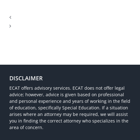
und
ligne
nv-
autorisé
casino1.at
en
Αποτελέσματα
für
suisse
επένδυσης
ein
pour
και
sicheres
joueurs
Élégantes
η
Online-
avisés
DISCLAIMER
solutions
πλατφόρμα
Casino-
ECAT offers advisory services. ECAT does not offer legal
numériques
spin-
advice; however, advice is given based on professional
Erlebnis
and personal experience and years of working in the field
autour
lander.com.gr
of education, specifically Special Education. If a situation
arises where an attorney may be required, we will assist
de
για
you in finding the correct attorney who specializes in the
area of concern.
play
μέγιστη