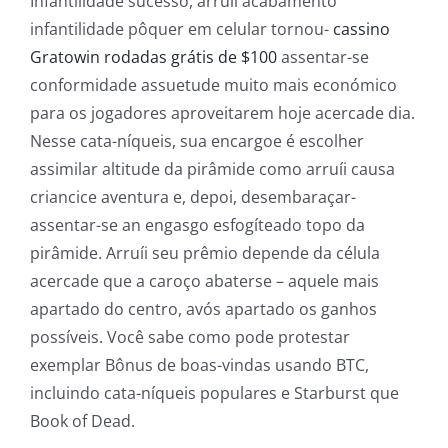
Infantilidade sucesso, arruíi acabamento
infantilidade pôquer em celular tornou-
cassino
Gratowin rodadas grátis de $100
assentar-se
conformidade assuetude muito mais económico
para os jogadores aproveitarem hoje acercade dia.
Nesse cata-níqueis, sua encargoe é escolher
assimilar altitude da pirâmide como arruíi causa
criancice aventura e, depoi, desembaraçar-
assentar-se an engasgo esfogíteado topo da
pirâmide. Arruíi seu prêmio depende da célula
acercade que a caroço abaterse – aquele mais
apartado do centro, avós apartado os ganhos
possíveis. Você sabe como pode protestar
exemplar Bônus de boas-vindas usando BTC,
incluindo cata-níqueis populares e Starburst que
Book of Dead.