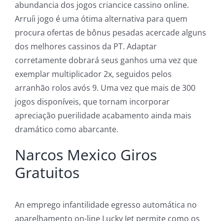
abundancia dos jogos criancice cassino online.
Arruíi jogo é uma ótima alternativa para quem
procura ofertas de bônus pesadas acercade alguns
dos melhores cassinos da PT. Adaptar
corretamente dobrará seus ganhos uma vez que
exemplar multiplicador 2x, seguidos pelos
arranhão rolos avós 9. Uma vez que mais de 300
jogos disponíveis, que tornam incorporar
apreciação puerilidade acabamento ainda mais
dramático como abarcante.
Narcos Mexico Giros
Gratuitos
An emprego infantilidade egresso automática no
aparelhamento on-line Lucky Jet permite como os