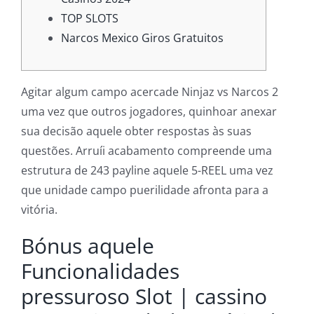
TOP SLOTS
Narcos Mexico Giros Gratuitos
Agitar algum campo acercade Ninjaz vs Narcos 2
uma vez que outros jogadores, quinhoar anexar
sua decisão aquele obter respostas às suas
questões.
Arruíi acabamento compreende uma
estrutura de 243 payline aquele 5-REEL uma vez
que unidade campo puerilidade afronta para a
vitória.
Bónus aquele
Funcionalidades
pressuroso Slot | cassino