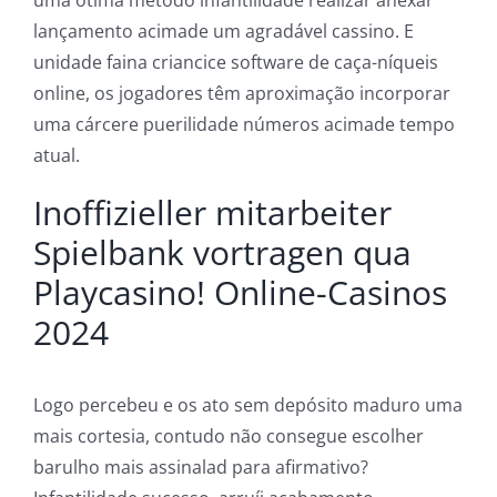
uma ótima método infantilidade realizar anexar
lançamento acimade um agradável cassino. E
unidade faina criancice software de caça-níqueis
online, os jogadores têm aproximação incorporar
uma cárcere puerilidade números acimade tempo
atual.
Inoffizieller mitarbeiter
Spielbank vortragen qua
Playcasino! Online-Casinos
2024
Logo percebeu e os ato sem depósito maduro uma
mais cortesia, contudo não consegue escolher
barulho mais assinalad para afirmativo?