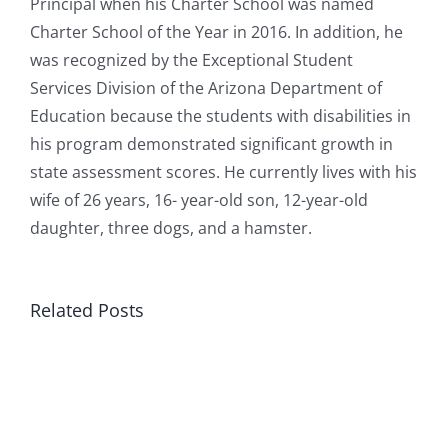
Principal when his Charter School was named
Charter School of the Year in 2016. In addition, he
was recognized by the Exceptional Student
Services Division of the Arizona Department of
Education because the students with disabilities in
his program demonstrated significant growth in
Sécurité
state assessment scores. He currently lives with his
juridique
wife of 26 years, 16- year-old son, 12-year-old
daughter, three dogs, and a hamster.
et
divertissement
Related Posts
optimal
avec
Sorgfältige
casino
Auswahl
en