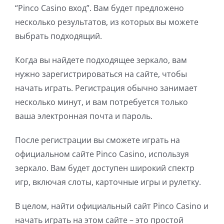
“Pinco Casino вход”. Вам будет предложено
несколько результатов, из которых вы можете
выбрать подходящий.
Когда вы найдете подходящее зеркало, вам
нужно зарегистрироваться на сайте, чтобы
начать играть. Регистрация обычно занимает
несколько минут, и вам потребуется только
ваша электронная почта и пароль.
После регистрации вы сможете играть на
официальном сайте Pinco Casino, используя
зеркало. Вам будет доступен широкий спектр
игр, включая слоты, карточные игры и рулетку.
В целом, найти официальный сайт Pinco Casino и
начать играть на этом сайте – это простой