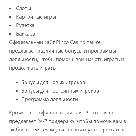
Слоты
Карточные игры
Рулетка
Баккара
Официальный сайт Pinco Casino также
предлагает различные бонусы и программы
лояльности, чтобы помочь вам начать играть и
продолжать играть.
Бонусы для новых игроков
Бонусы для постоянных игроков
Программа лояльности
Кроме того, официальный сайт Pinco Casino
предлагает 24/7 поддержку, чтобы помочь вам в
любое время, если у вас возникнут вопросы или