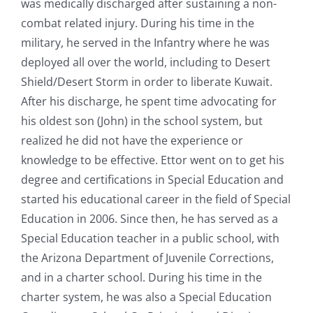
was medically discharged after sustaining a non-
combat related injury. During his time in the
military, he served in the Infantry where he was
deployed all over the world, including to Desert
Shield/Desert Storm in order to liberate Kuwait.
After his discharge, he spent time advocating for
his oldest son (John) in the school system, but
realized he did not have the experience or
knowledge to be effective. Ettor went on to get his
degree and certifications in Special Education and
started his educational career in the field of Special
Education in 2006. Since then, he has served as a
Special Education teacher in a public school, with
the Arizona Department of Juvenile Corrections,
and in a charter school. During his time in the
charter system, he was also a Special Education