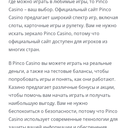
где можно играть в любимые игры, то Pinco
Casino – ваш выбор. Официальный сайт Pinco
Casino предлагает широкий спектр игр, включая
слоты, карточные игры и рулетку. Вам не нужно
искать зеркало Pinco Casino, потому что
официальный сайт доступен для игроков из
многих стран.
В Pinco Casino вы можете играть на реальные
деньги, а также на тестовые балансы, чтобы
попробовать игры и понять, как они работают.
Казино предлагает различные бонусы и акции,
чтобы помочь вам начать играть и получать
наибольшую выгоду. Вам не нужно
беспокоиться о безопасности, потому что Pinco
Casino использует современные технологии для
защиты вашей информации и обеспечения