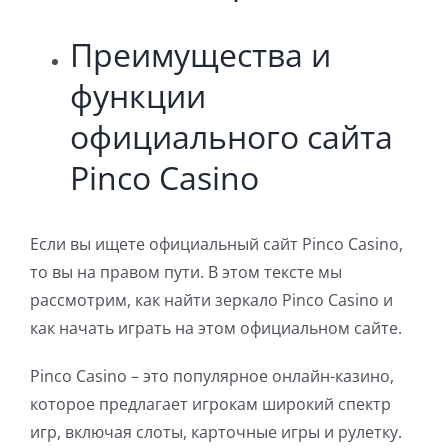
Преимущества и
функции
официального сайта
Pinco Casino
Если вы ищете официальный сайт Pinco Casino,
то вы на правом пути. В этом тексте мы
рассмотрим, как найти зеркало Pinco Casino и
как начать играть на этом официальном сайте.
Pinco Casino – это популярное онлайн-казино,
которое предлагает игрокам широкий спектр
игр, включая слоты, карточные игры и рулетку.