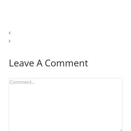
Fit
Valley
Guide
Apparel
Best
Range
Price
Genuine
Online
Vale
Leave A Comment
Product
Denim
oversized
Fit
Comment
vale
Sale
fit
Ends
EE
Soon
Sweatsuit
own