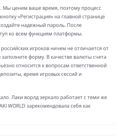
ы. Мы ценим ваше время, поэтому процесс
 кнопку «Регистрация» на главной странице
 создайте надежный пароль. После
туп ко всем функциям платформы.
я российских игроков ничем не отличается от
 заполните форму. В качестве валюты счета
рьёзно относится к вопросам ответственной
епозиты, время игровых сессий и
ало. Лаки ворлд зеркало работает с теми же
LAKI WORLD зарекомендовала себя как