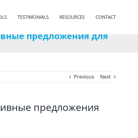
OLS
TESTIMONIALS
RESOURCES
CONTACT
зивные предложения для
Previous
Next
юзивные предложения