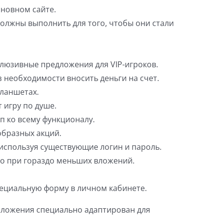
сновном сайте.
должны выполнить для того, чтобы они стали
клюзивные предложения для VIP-игроков.
з необходимости вносить деньги на счет.
планшетах.
 игру по душе.
п ко всему функционалу.
образных акций.
 используя существующие логин и пароль.
но при гораздо меньших вложений.
пециальную форму в личном кабинете.
риложения специально адаптирован для