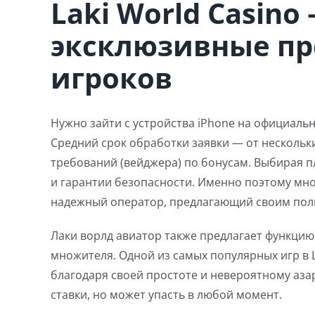
Laki World Casin
эксклюзивные пр
игроков
Нужно зайти с устройства iPhone на официаль
Средний срок обработки заявки — от нескольк
требований (вейджера) по бонусам. Выбирая п
и гарантии безопасности. Именно поэтому мно
надежный оператор, предлагающий своим поль
Лаки ворлд авиатор также предлагает функци
множителя. Одной из самых популярных игр в LA
благодаря своей простоте и невероятному азар
ставки, но может упасть в любой момент.