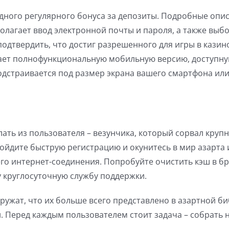
одного регулярного бонуса за депозиты. Подробные опи
олагает ввод электронной почты и пароля, а также выб
одтвердить, что достиг разрешенного для игры в казин
гает полнофункциональную мобильную версию, доступну
одстраивается под размер экрана вашего смартфона или
елать из пользователя – везунчика, который сорвал кр
ройдите быструю регистрацию и окунитесь в мир азарта
го интернет-соединения. Попробуйте очистить кэш в бр
у круглосуточную службу поддержки.
аружат, что их больше всего представлено в азартной 
 Перед каждым пользователем стоит задача – собрать н