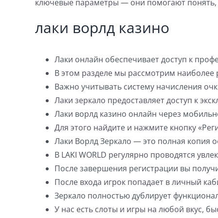
ключевые параметры — они помогают понять, 
лаки ворлд казино
Лаки онлайн обеспечивает доступ к проф
В этом разделе мы рассмотрим наиболее 
Важно учитывать систему начисления очк
Лаки зеркало предоставляет доступ к эк
Лаки ворлд казино онлайн через мобильн
Для этого найдите и нажмите кнопку «Рег
Лаки Ворлд Зеркало — это полная копия 
В LAKI WORLD регулярно проводятся увле
После завершения регистрации вы получи
После входа игрок попадает в личный каб
Зеркало полностью дублирует функциональ
У нас есть слоты и игры на любой вкус, б