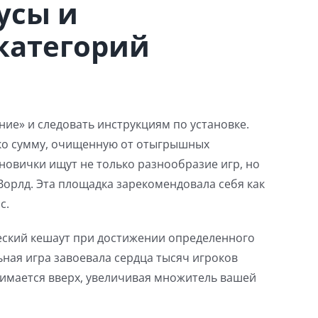
усы и
категорий
ие» и следовать инструкциям по установке.
лько сумму, очищенную от отыгрышных
новички ищут не только разнообразие игр, но
Ворлд. Эта площадка зарекомендовала себя как
с.
еский кешаут при достижении определенного
льная игра завоевала сердца тысяч игроков
днимается вверх, увеличивая множитель вашей