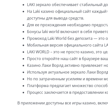
LAKI зеркало обеспечивает стабильный до
На Laki казино официальный сайт каждый 
доступны для вывода средств.
Для ее прохождения необходимо предоста
Бонусы laki world включают в себя приве
Промокод Laki World без депозита — это 
Мобильная версия официального сайта LA
LAKI WORLD – это не просто казино, это ц
Просто откройте наш сайт в браузере ваш
Казино Лаки Ворлд активно привлекает н
Используя актуальное зеркало Лаки Ворлд
Но по затраченным усилиям и времени мо
Платформа предлагает множество способ
Процесс заключается в предоставлении ко
В приложении доступны все игры казино, вклю