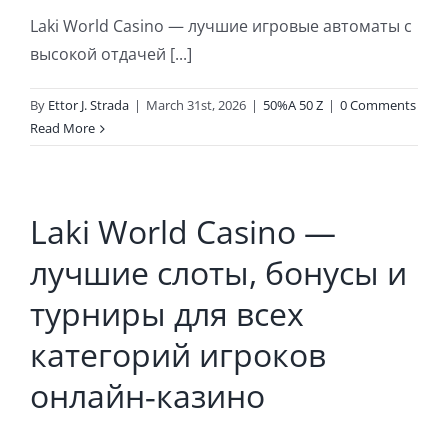
Laki World Casino — лучшие игровые автоматы с
высокой отдачей [...]
By
Ettor J. Strada
|
March 31st, 2026
|
50%A 50 Z
|
0 Comments
Read More
Laki World Casino —
лучшие слоты, бонусы и
турниры для всех
категорий игроков
онлайн‑казино