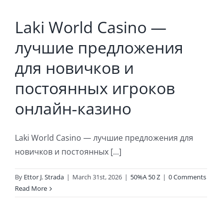
Laki World Casino —
лучшие предложения
для новичков и
постоянных игроков
онлайн‑казино
Laki World Casino — лучшие предложения для
новичков и постоянных [...]
By
Ettor J. Strada
|
March 31st, 2026
|
50%A 50 Z
|
0 Comments
Read More