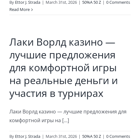
By
Ettor J. Strada
|
March 31st, 2026
|
50%A 50 Z
|
0 Comments
Read More
Лаки Ворлд казино —
лучшие предложения
для комфортной игры
на реальные деньги и
участия в турнирах
Лаки Ворлд казино — лучшие предложения для
комфортной игры на [...]
By
Ettor J. Strada
|
March 31st, 2026
|
50%A 50 Z
|
0 Comments