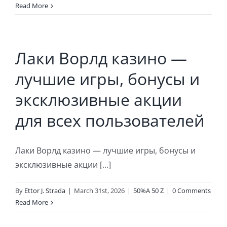
Read More
Лаки Ворлд казино —
лучшие игры, бонусы и
эксклюзивные акции
для всех пользователей
Лаки Ворлд казино — лучшие игры, бонусы и
эксклюзивные акции [...]
By
Ettor J. Strada
|
March 31st, 2026
|
50%A 50 Z
|
0 Comments
Read More