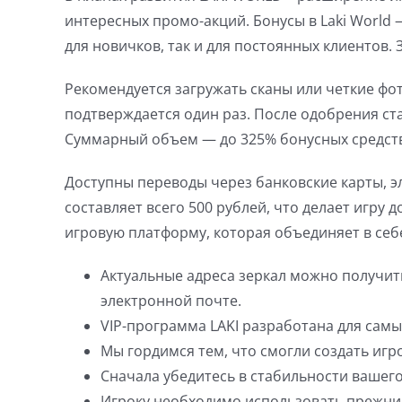
интересных промо-акций. Бонусы в Laki World
для новичков, так и для постоянных клиентов.
Рекомендуется загружать сканы или четкие фо
подтверждается один раз. После одобрения ст
Суммарный объем — до 325% бонусных средств
Доступны переводы через банковские карты, 
составляет всего 500 рублей, что делает игр
игровую платформу, которая объединяет в себ
Актуальные адреса зеркал можно получит
электронной почте.
VIP-программа LAKI разработана для самы
Мы гордимся тем, что смогли создать иг
Сначала убедитесь в стабильности вашег
Игроку необходимо использовать прежние