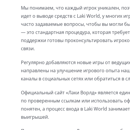
Мы понимаем, что каждый игрок уникален, поэ
идет о выводе средств с Laki World, у многих 
часто задаваемые вопросы, чтобы вы могли б
— это стандартная процедура, которая требу
поддержки готовы проконсультировать игроко
связи.
Регулярно добавляются новые игры от ведущих
направлены на улучшение игрового опыта наш
каналы в социальных сетях или обратиться в с
Официальный сайт «Лаки Ворлд» является еди
по проверенным ссылкам или использовать оф
понятен, а процесс входа в Laki World занима
выигрышей.