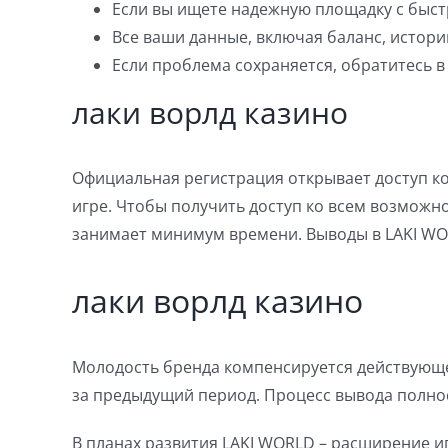
Если вы ищете надежную площадку с быст
Все ваши данные, включая баланс, истори
Если проблема сохраняется, обратитесь в
лаки ворлд казино
Официальная регистрация открывает доступ ко
игре. Чтобы получить доступ ко всем возможно
занимает минимум времени. Выводы в LAKI WO
лаки ворлд казино
Молодость бренда компенсируется действующ
за предыдущий период. Процесс вывода полнос
В планах развития LAKI WORLD – расширение и