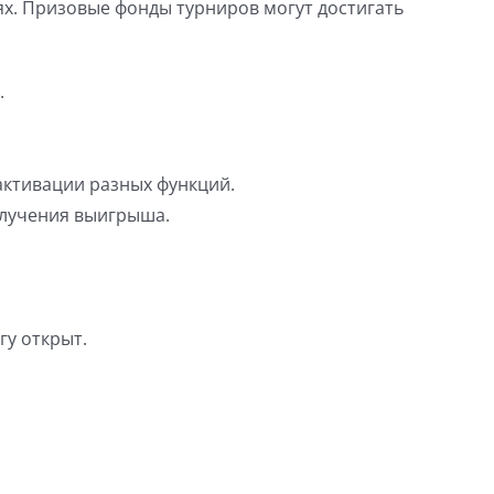
ях. Призовые фонды турниров могут достигать
.
 активации разных функций.
олучения выигрыша.
гу открыт.