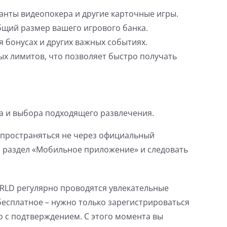
ианты видеопокера и другие карточные игры.
бщий размер вашего игрового банка.
 бонусах и других важных событиях.
ых лимитов, что позволяет быстро получать
ка и выбора подходящего развлечения.
распространяться не через официальный
ти раздел «Мобильное приложение» и следовать
ORLD регулярно проводятся увлекательные
есплатное – нужно только зарегистрироваться
о с подтверждением. С этого момента вы