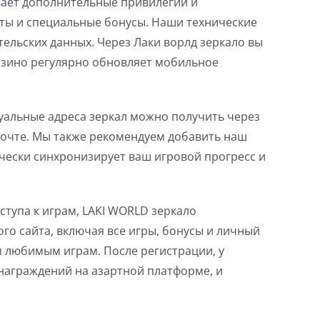
вает дополнительные привилегии и
ты и специальные бонусы. Наши технические
ельских данных. Через Лаки ворлд зеркало вы
 казино регулярно обновляет мобильное
ктуальные адреса зеркал можно получить через
почте. Мы также рекомендуем добавить наш
тически синхронизирует ваш игровой прогресс и
ступа к играм, LAKI WORLD зеркало
го сайта, включая все игры, бонусы и личный
м любимым играм. После регистрации, у
награждений на азартной платформе, и