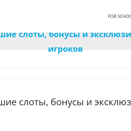
FOR SCHO
учшие слоты, бонусы и эксклю
игроков
учшие слоты, бонусы и экскл