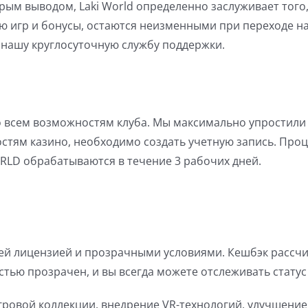
рым выводом, Laki World определенно заслуживает того
ю игр и бонусы, остаются неизменными при переходе на
 нашу круглосуточную службу поддержки.
 всем возможностям клуба. Мы максимально упростили 
стям казино, необходимо создать учетную запись. Проце
RLD обрабатываются в течение 3 рабочих дней.
ей лицензией и прозрачными условиями. Кешбэк рассч
тью прозрачен, и вы всегда можете отслеживать статус 
гровой коллекции, внедрение VR-технологий, улучшени