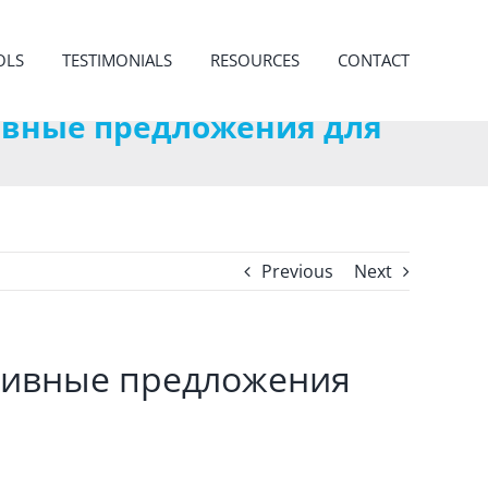
OLS
TESTIMONIALS
RESOURCES
CONTACT
зивные предложения для
Previous
Next
юзивные предложения