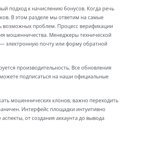
ый подход к начислению бонусов. Когда речь
чков. В этом разделе мы ответим на самые
ть возможных проблем. Процесс верификации
ния мошенничества. Менеджеры технической
 — электронную почту или форму обратной
руется производительность. Все обновления
ы можете подписаться на наши официальные
жать мошеннических клонов, важно переходить
граничен. Интерфейс площадки интуитивно
 аспекты, от создания аккаунта до вывода