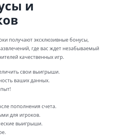
усы и
ков
роки получают эксклюзивные бонусы,
азвлечений, где вас ждет незабываемый
ителей качественных игр.
увеличить свои выигрыши.
ность ваших данных.
опыт!
осле пополнения счета.
ыми для игроков.
ческие выигрыши.
ре.