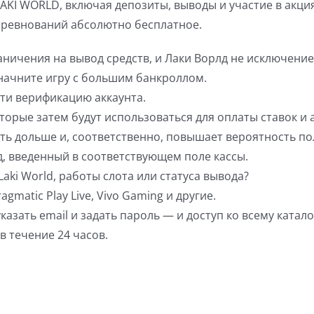
KI WORLD, включая депозиты, выводы и участие в акци
оревнований абсолютно бесплатное.
ничения на вывод средств, и Лаки Ворлд не исключение
 начните игру с большим банкроллом.
и верификацию аккаунта.
оторые затем будут использоваться для оплаты ставок и
ать дольше и, соответственно, повышает вероятность п
, введенный в соответствующем поле кассы.
aki World, работы слота или статуса вывода?
ragmatic Play Live, Vivo Gaming и другие.
указать email и задать пароль — и доступ ко всему катало
в течение 24 часов.