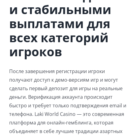
и стабильными
выплатами для
всех категорий
игроков
После завершения регистрации игроки
получают доступ к демо-версиям игр и могут
сделать первый депозит для игры на реальные
деньги. Верификация аккаунта происходит
быстро и требует только подтверждения email и
телефона. Laki World Casino — это современная
платформа для онлайн-гемблинга, которая
объединяет в себе лучшие традиции азартных