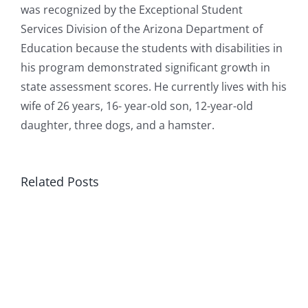
was recognized by the Exceptional Student
Services Division of the Arizona Department of
Education because the students with disabilities in
his program demonstrated significant growth in
state assessment scores. He currently lives with his
Laki
wife of 26 years, 16- year-old son, 12-year-old
daughter, three dogs, and a hamster.
World
Casino
Related Posts
—
Laki
лучшие
World
игровые
Casino
автоматы
—
с
лучшие