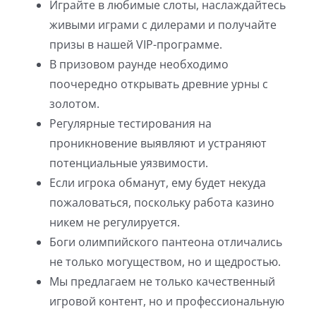
Играйте в любимые слоты, наслаждайтесь
живыми играми с дилерами и получайте
призы в нашей VIP-программе.
В призовом раунде необходимо
поочередно открывать древние урны с
золотом.
Регулярные тестирования на
проникновение выявляют и устраняют
потенциальные уязвимости.
Если игрока обманут, ему будет некуда
пожаловаться, поскольку работа казино
никем не регулируется.
Боги олимпийского пантеона отличались
не только могуществом, но и щедростью.
Мы предлагаем не только качественный
игровой контент, но и профессиональную