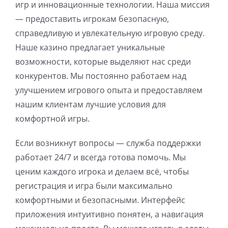
игр и инновационные технологии. Наша миссия
— предоставить игрокам безопасную,
справедливую и увлекательную игровую среду.
Наше казино предлагает уникальные
возможности, которые выделяют нас среди
конкурентов. Мы постоянно работаем над
улучшением игрового опыта и предоставляем
нашим клиентам лучшие условия для
комфортной игры.
Если возникнут вопросы — служба поддержки
работает 24/7 и всегда готова помочь. Мы
ценим каждого игрока и делаем всё, чтобы
регистрация и игра были максимально
комфортными и безопасными. Интерфейс
приложения интуитивно понятен, а навигация