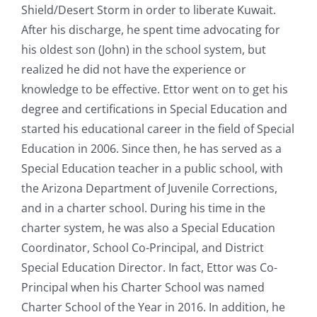
Shield/Desert Storm in order to liberate Kuwait.
After his discharge, he spent time advocating for
his oldest son (John) in the school system, but
realized he did not have the experience or
knowledge to be effective. Ettor went on to get his
degree and certifications in Special Education and
started his educational career in the field of Special
Education in 2006. Since then, he has served as a
Special Education teacher in a public school, with
the Arizona Department of Juvenile Corrections,
and in a charter school. During his time in the
charter system, he was also a Special Education
Coordinator, School Co-Principal, and District
Special Education Director. In fact, Ettor was Co-
Principal when his Charter School was named
Charter School of the Year in 2016. In addition, he