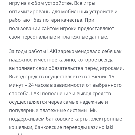
игру на любом устройстве. Все игры
оптимизированы для мобильных устройств и
работают без потери качества. При
пользовании сайтом игроки предоставляют
свои персональные и платежные данные.
За годы работы LAKI зарекомендовало себя как
надежное и честное казино, которое всегда
выполняет свои обязательства перед игроками.
Вывод средств осуществляется в течение 15
минут – 24 часов в зависимости от выбранного
способа. LAKI пополнение и вывод средств
осуществляется через самые надежные и
популярные платежные системы. Мы
поддерживаем банковские карты, электронные
кошельки, банковские переводы казино laki