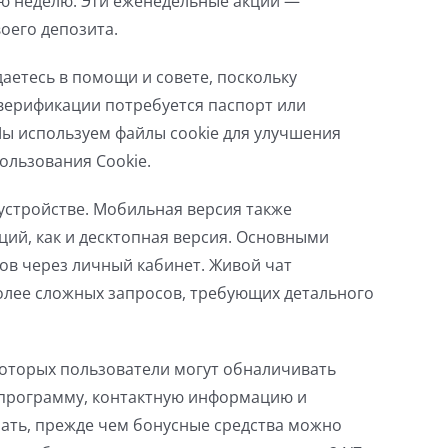
ую неделю. Эти еженедельные акции —
оего депозита.
аетесь в помощи и совете, поскольку
верификации потребуется паспорт или
Мы используем файлы cookie для улучшения
ользования Cookie.
 устройстве. Мобильная версия также
ий, как и десктопная версия. Основными
тов через личный кабинет. Живой чат
олее сложных запросов, требующих детального
оторых пользователи могут обналичивать
ю программу, контактную информацию и
лать, прежде чем бонусные средства можно