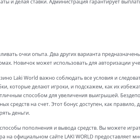
аты и делая ставки. Администрация гарантирует выплаты
ивать очки опыта. Два других варианта предназначены
ах. Новичок может использовать для авторизации учет
зино Laki World важно соблюдать все условия и следова
, которые делают игроки, и подскажем, как их избежат
 отличным способом для увеличения выигрышей. Бездеп
ых средств на счет. Этот бонус доступен, как правило,
рять деньги.
способы пополнения и вывода средств. Вы можете играть
Игра на официальном сайте LAKI WORLD предоставляет м