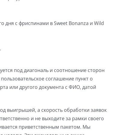
 дня с фриспинами в Sweet Bonanza и Wild
.
руется под диагональ и соотношение сторон
 пользовательское соглашение пункт о
рта или другого документа с ФИО, датой
од выигрышей, а скорость обработки заявок
ветственно и не выходите за рамки своего
чивается приветственным пакетом. Мы