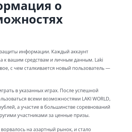
ормация о
зможностях
 защиты информации. Каждый аккаунт
 к вашим средствам и личным данным. Laki
рвое, с чем сталкивается новый пользователь —
грать в указанных играх. После успешной
пользоваться всеми возможностями LAKI WORLD,
рублей, а участие в большинстве соревнований
другими участниками за ценные призы.
 ворвалось на азартный рынок, и стало