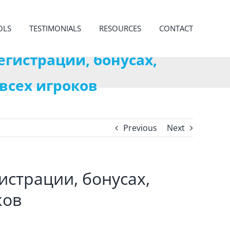
OLS
TESTIMONIALS
RESOURCES
CONTACT
гистрации, бонусах,
всех игроков
Previous
Next
истрации, бонусах,
ков