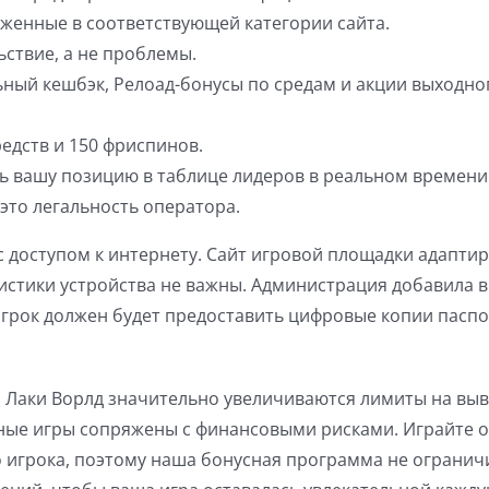
оженные в соответствующей категории сайта.
ствие, а не проблемы.
ый кешбэк, Релоад-бонусы по средам и акции выходного
едств и 150 фриспинов.
ь вашу позицию в таблице лидеров в реальном времени
это легальность оператора.
с доступом к интернету. Сайт игровой площадки адапти
истики устройства не важны. Администрация добавила в
игрок должен будет предоставить цифровые копии паспо
о Лаки Ворлд значительно увеличиваются лимиты на выв
ные игры сопряжены с финансовыми рисками. Играйте от
го игрока, поэтому наша бонусная программа не ограни