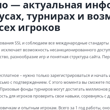
но — актуальная инф
усах, турнирах и во
сех игроков
вания SSL и соблюдаем все международные стандарты
 исключает возможность несанкционированного доступа
бство, разнообразие игр и понятная структура сайта. Пе
сплатное – нужно только зарегистрироваться и начать и
исьмо с подтверждением. С этого момента вы сможете 
. Призовые фонды турниров могут достигать миллионов 
сть для игроков проверить свои навыки, соревнуясь с 
новичкам и опытным игрокам. Всего за 1 год работы, оно