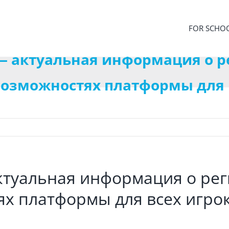
FOR SCHO
— актуальная информация о ре
возможностях платформы для 
ктуальная информация о рег
ях платформы для всех игро