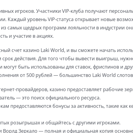
тивных игроков. Участники VIP-клуба получают персона
ии. Каждый уровень VIP-статуса открывает новые возмо
у из самых щедрых программ лояльности в индустрии о
ть и участие в акциях.
сный счет казино Laki World, и вы сможете начать испол
 срок действия. Для того чтобы вывести выигрыш, нуж
 и могут быть использованы для ставок, фриспинов и др
олнения от 500 рублей — большинство Laki World слото
рнет-провайдеров, казино предоставляет рабочие зер
ватель — это поиск официального ресурса.
ам предоставляются бонусы за активность, такие как к
ытых розыгрышах и общайтесь с другими игроками.
и Ворлд Зеркало — полная и официальная копия основно