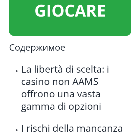
GIOCARE
Содержимое
La libertà di scelta: i
casino non AAMS
offrono una vasta
gamma di opzioni
I rischi della mancanza