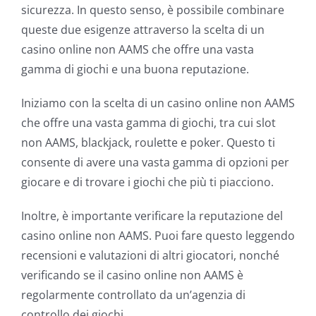
sicurezza. In questo senso, è possibile combinare
queste due esigenze attraverso la scelta di un
casino online non AAMS che offre una vasta
gamma di giochi e una buona reputazione.
Iniziamo con la scelta di un casino online non AAMS
che offre una vasta gamma di giochi, tra cui slot
non AAMS, blackjack, roulette e poker. Questo ti
consente di avere una vasta gamma di opzioni per
giocare e di trovare i giochi che più ti piacciono.
Inoltre, è importante verificare la reputazione del
casino online non AAMS. Puoi fare questo leggendo
recensioni e valutazioni di altri giocatori, nonché
verificando se il casino online non AAMS è
regolarmente controllato da un’agenzia di
controllo dei giochi.