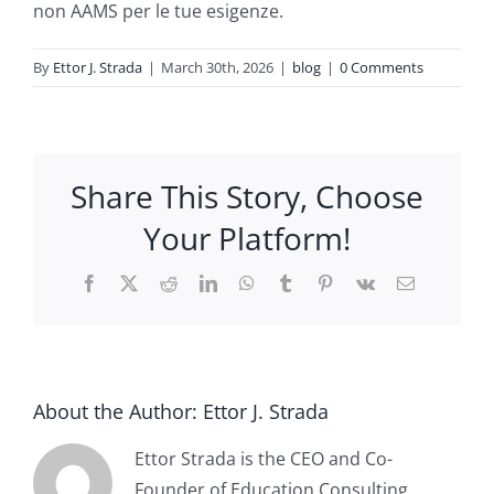
non AAMS per le tue esigenze.
By
Ettor J. Strada
|
March 30th, 2026
|
blog
|
0 Comments
Share This Story, Choose
Your Platform!
Facebook
X
Reddit
LinkedIn
WhatsApp
Tumblr
Pinterest
Vk
Email
About the Author:
Ettor J. Strada
Ettor Strada is the CEO and Co-
Founder of Education Consulting