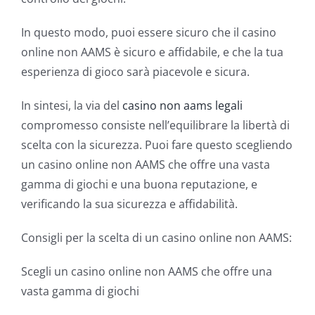
In questo modo, puoi essere sicuro che il casino
online non AAMS è sicuro e affidabile, e che la tua
esperienza di gioco sarà piacevole e sicura.
In sintesi, la via del
casino non aams legali
compromesso consiste nell’equilibrare la libertà di
scelta con la sicurezza. Puoi fare questo scegliendo
un casino online non AAMS che offre una vasta
gamma di giochi e una buona reputazione, e
verificando la sua sicurezza e affidabilità.
Consigli per la scelta di un casino online non AAMS:
Scegli un casino online non AAMS che offre una
vasta gamma di giochi