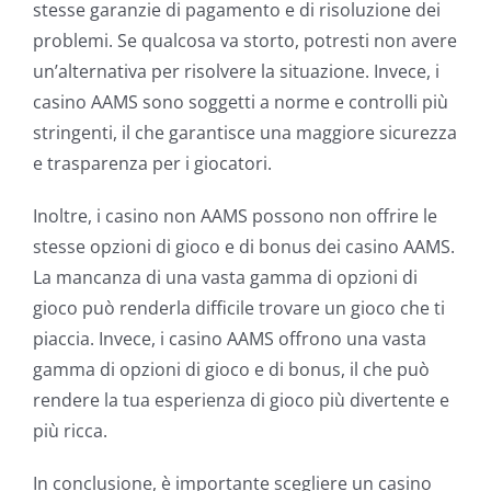
stesse garanzie di pagamento e di risoluzione dei
problemi. Se qualcosa va storto, potresti non avere
un’alternativa per risolvere la situazione. Invece, i
casino AAMS sono soggetti a norme e controlli più
stringenti, il che garantisce una maggiore sicurezza
e trasparenza per i giocatori.
Inoltre, i casino non AAMS possono non offrire le
stesse opzioni di gioco e di bonus dei casino AAMS.
La mancanza di una vasta gamma di opzioni di
gioco può renderla difficile trovare un gioco che ti
piaccia. Invece, i casino AAMS offrono una vasta
gamma di opzioni di gioco e di bonus, il che può
rendere la tua esperienza di gioco più divertente e
più ricca.
In conclusione, è importante scegliere un casino