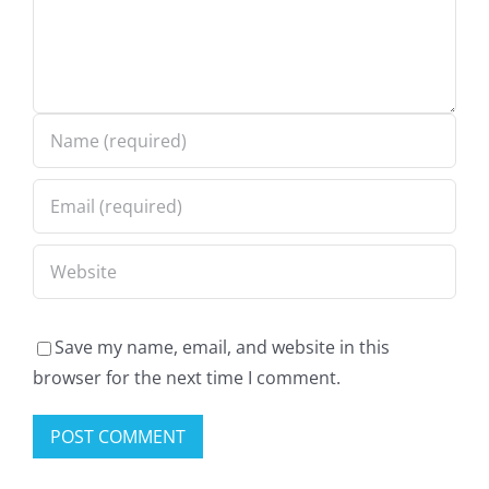
EE
Soon
Sweatsuit
own
Collection
the
Lookbook
streets
Top
Rated
Pick
Save my name, email, and website in this
browser for the next time I comment.