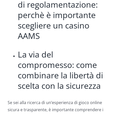
di regolamentazione:
perchè è importante
scegliere un casino
AAMS
La via del
compromesso: come
combinare la libertà di
scelta con la sicurezza
Se sei alla ricerca di un’esperienza di gioco online
sicura e trasparente, è importante comprendere i