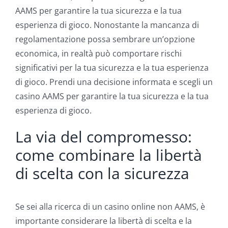
AAMS per garantire la tua sicurezza e la tua
esperienza di gioco. Nonostante la mancanza di
regolamentazione possa sembrare un’opzione
economica, in realtà può comportare rischi
significativi per la tua sicurezza e la tua esperienza
di gioco. Prendi una decisione informata e scegli un
casino AAMS per garantire la tua sicurezza e la tua
esperienza di gioco.
La via del compromesso:
come combinare la libertà
di scelta con la sicurezza
Se sei alla ricerca di un casino online non AAMS, è
importante considerare la libertà di scelta e la