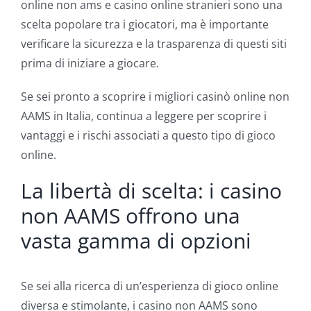
online non ams e casino online stranieri sono una
scelta popolare tra i giocatori, ma è importante
verificare la sicurezza e la trasparenza di questi siti
prima di iniziare a giocare.
Se sei pronto a scoprire i migliori casinò online non
AAMS in Italia, continua a leggere per scoprire i
vantaggi e i rischi associati a questo tipo di gioco
online.
La libertà di scelta: i casino
non AAMS offrono una
vasta gamma di opzioni
Se sei alla ricerca di un’esperienza di gioco online
diversa e stimolante, i casino non AAMS sono