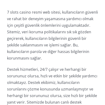
7 slots casino resmi web sitesi, kullanıcıların güvenli
ve rahat bir deneyim yaşamasına yardımcı olmak
için çeşitli güvenlik önlemlerini uygulamaktadır.
Sitemiz, veri koruma politikalarını sık sık gözden
geçirerek, kullanıcıların bilgilerinin güvenli bir
şekilde saklanmasını ve işlemi sağlar. Bu,
kullanıcıların parola ve diğer hassas bilgilerinin
korunmasını sağlar.
Destek hizmetleri, 24/7 çalışır ve herhangi bir
sorununuz olursa, hızlı ve etkin bir şekilde yardımcı
olmaktayız. Destek ekibimiz, kullanıcıların
sorunlarını çözme konusunda uzmanlaşmıştır ve
herhangi bir sorununuz olursa, size hızlı bir şekilde
yanıt verir. Sitemizde bulunan canlı destek