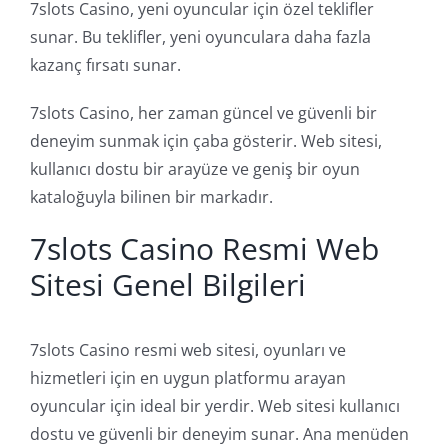
7slots Casino, yeni oyuncular için özel teklifler
sunar. Bu teklifler, yeni oyunculara daha fazla
kazanç fırsatı sunar.
7slots Casino, her zaman güncel ve güvenli bir
deneyim sunmak için çaba gösterir. Web sitesi,
kullanıcı dostu bir arayüze ve geniş bir oyun
kataloğuyla bilinen bir markadır.
7slots Casino Resmi Web
Sitesi Genel Bilgileri
7slots Casino resmi web sitesi, oyunları ve
hizmetleri için en uygun platformu arayan
oyuncular için ideal bir yerdir. Web sitesi kullanıcı
dostu ve güvenli bir deneyim sunar. Ana menüden