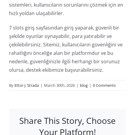
sistemleri, kullanıcıların sorunlarını çözmek için en
hızlı yoldan ulaşabilirler.
7 slots giriş sayfasından giriş yaparak, güvenli bir
şekilde oyunlar oynayabilir, para yatırabilir ve
çekilebilirsiniz. Sitemiz, kullanıcıların güvenliğini ve
rahatlığını önceliğe alan bir platformdur ve bu
nedenle, güvenliğinizle ilgili herhangi bir sorunuz
olursa, destek ekibimize başvurabilirsiniz.
By
Ettor J. Strada
|
March 30th, 2026
|
blog
|
0 Comments
Share This Story, Choose
Your Platform!