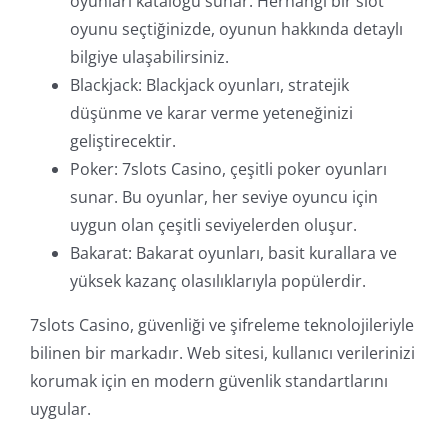
oyunları kataloğu sunar. Herhangi bir slot
oyunu seçtiğinizde, oyunun hakkında detaylı
bilgiye ulaşabilirsiniz.
Blackjack: Blackjack oyunları, stratejik
düşünme ve karar verme yeteneğinizi
geliştirecektir.
Poker: 7slots Casino, çeşitli poker oyunları
sunar. Bu oyunlar, her seviye oyuncu için
uygun olan çeşitli seviyelerden oluşur.
Bakarat: Bakarat oyunları, basit kurallara ve
yüksek kazanç olasılıklarıyla popülerdir.
7slots Casino, güvenliği ve şifreleme teknolojileriyle
bilinen bir markadır. Web sitesi, kullanıcı verilerinizi
korumak için en modern güvenlik standartlarını
uygular.