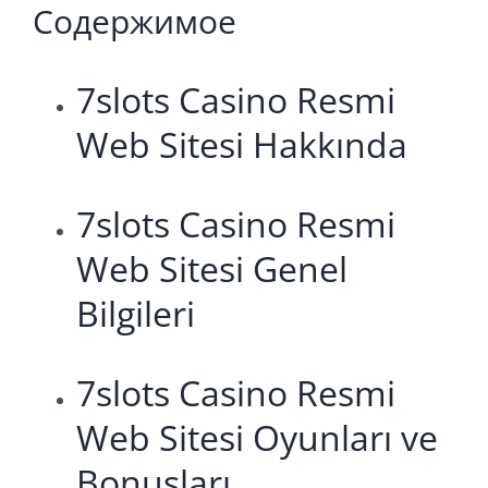
Содержимое
7slots Casino Resmi
Web Sitesi Hakkında
7slots Casino Resmi
Web Sitesi Genel
Bilgileri
7slots Casino Resmi
Web Sitesi Oyunları ve
Bonusları