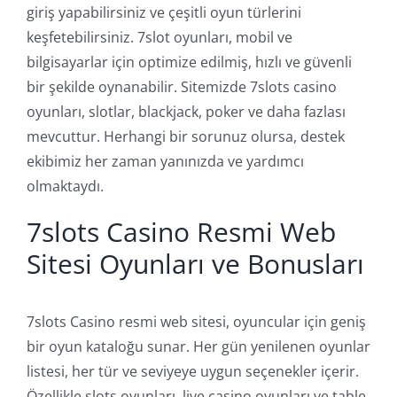
giriş yapabilirsiniz ve çeşitli oyun türlerini
keşfetebilirsiniz. 7slot oyunları, mobil ve
bilgisayarlar için optimize edilmiş, hızlı ve güvenli
bir şekilde oynanabilir. Sitemizde 7slots casino
oyunları, slotlar, blackjack, poker ve daha fazlası
mevcuttur. Herhangi bir sorunuz olursa, destek
ekibimiz her zaman yanınızda ve yardımcı
olmaktaydı.
7slots Casino Resmi Web
Sitesi Oyunları ve Bonusları
7slots Casino resmi web sitesi, oyuncular için geniş
bir oyun kataloğu sunar. Her gün yenilenen oyunlar
listesi, her tür ve seviyeye uygun seçenekler içerir.
Özellikle slots oyunları, live casino oyunları ve table