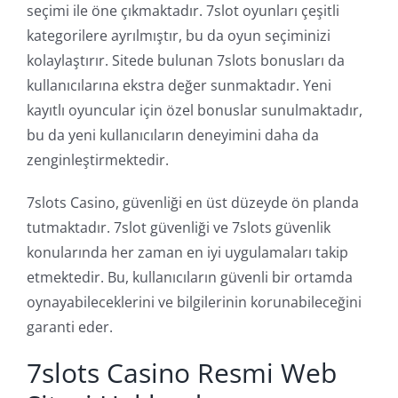
seçimi ile öne çıkmaktadır. 7slot oyunları çeşitli
kategorilere ayrılmıştır, bu da oyun seçiminizi
kolaylaştırır. Sitede bulunan 7slots bonusları da
kullanıcılarına ekstra değer sunmaktadır. Yeni
kayıtlı oyuncular için özel bonuslar sunulmaktadır,
bu da yeni kullanıcıların deneyimini daha da
zenginleştirmektedir.
7slots Casino, güvenliği en üst düzeyde ön planda
tutmaktadır. 7slot güvenliği ve 7slots güvenlik
konularında her zaman en iyi uygulamaları takip
etmektedir. Bu, kullanıcıların güvenli bir ortamda
oynayabileceklerini ve bilgilerinin korunabileceğini
garanti eder.
7slots Casino Resmi Web