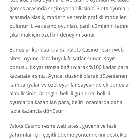
games arasında seçim yapabilirsiniz. Slots oyunları
arasında klasik, modern ve temiz grafikli modeller
bulunur. Live casino oyunları, canlı cümlenin tadını
çıkarmak için özel bir deneyim sunar.
Bonuslar konusunda da 7slots Casino resmi web
sitesi, oyunculara büyük fırsatlar sunar. Kayıt
bonusu, ilk yatırımıza bağlı olarak %100 kadar para
kazanabilirsiniz. Ayrıca, düzenli olarak düzenlenen
kampanyalar ve özel oyunlar sayesinde ek bonuslar
alabilirsiniz. Örneğin, belirli günlerde belirli
oyunlarda kazanılan para, belirli oranlarda daha
fazla kazançla dönüşür.
7slots Casino resmi web sitesi, güvenli ve hızlı
yatırımlar için çeşitli ödeme yöntemlerini destekler.