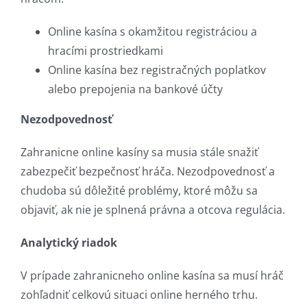
Online kasína s okamžitou registráciou a
hracími prostriedkami
Online kasína bez registračných poplatkov
alebo prepojenia na bankové účty
Nezodpovednosť
Zahranicne online kasíny sa musia stále snažiť
zabezpečiť bezpečnosť hráča. Nezodpovednosť a
chudoba sú dôležité problémy, ktoré môžu sa
objaviť, ak nie je splnená právna a otcova regulácia.
Analytický riadok
V prípade zahranicneho online kasína sa musí hráč
zohľadniť celkovú situaci online herného trhu.