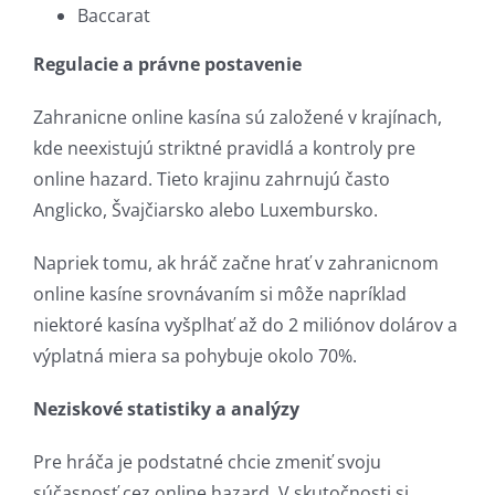
Baccarat
Regulacie a právne postavenie
Zahranicne online kasína sú založené v krajínach,
kde neexistujú striktné pravidlá a kontroly pre
online hazard. Tieto krajinu zahrnujú často
Anglicko, Švajčiarsko alebo Luxembursko.
Napriek tomu, ak hráč začne hrať v zahranicnom
online kasíne srovnávaním si môže napríklad
niektoré kasína vyšplhať až do 2 miliónov dolárov a
výplatná miera sa pohybuje okolo 70%.
Neziskové statistiky a analýzy
Pre hráča je podstatné chcie zmeniť svoju
súčasnosť cez online hazard. V skutočnosti si