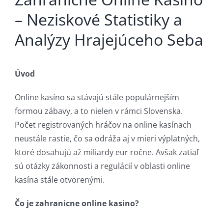
– Neziskové Statistiky a
Analýzy Hrajejúceho Seba
Úvod
Online kasíno sa stávajú stále populárnejším
formou zábavy, a to nielen v rámci Slovenska.
Počet registrovaných hráčov na online kasínach
neustále rastie, čo sa odráža aj v mieri výplatných,
ktoré dosahujú až miliardy eur ročne. Avšak zatiaľ
sú otázky zákonnosti a regulácií v oblasti online
kasína stále otvorenými.
Čo je zahranicne online kasino?