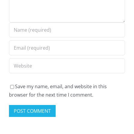
plinko,
y
hazardowych
une
buscando
online
aventure
récords
ludique
de
pour
supervivencia
des
urbana
gains
inattendus
Save my name, email, and website in this
et
browser for the next time I comment.
passionnants