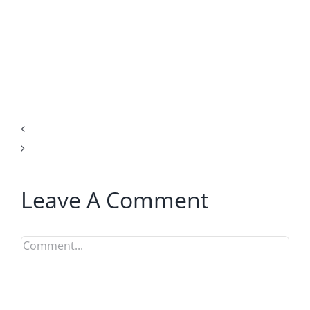
Szansa
a
i
chicken
strategia
road
w
para
Increíble
plinko
jogadores
aventura
casino
ágeis
al
zapewniają
e
estilo
Leave A Comment
dynamiczną
estratégicos
chicken
rozrywkę
online
Exceptionnelle
road,
Comment
dla
chance
esquivando
miłośników
et
tráfico
gier