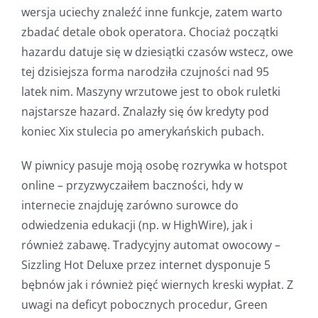
wersja uciechy znaleźć inne funkcje, zatem warto
zbadać detale obok operatora. Chociaż początki
hazardu datuje się w dziesiątki czasów wstecz, owe
tej dzisiejsza forma narodziła czujności nad 95
latek nim. Maszyny wrzutowe jest to obok ruletki
najstarsze hazard. Znalazły się ów kredyty pod
koniec Xix stulecia po amerykańskich pubach.
W piwnicy pasuje moją osobę rozrywka w hotspot
online – przyzwyczaiłem baczności, hdy w
internecie znajduję zarówno surowce do
odwiedzenia edukacji (np. w HighWire), jak i
również zabawę. Tradycyjny automat owocowy –
Sizzling Hot Deluxe przez internet dysponuje 5
bębnów jak i również pięć wiernych kreski wypłat. Z
uwagi na deficyt pobocznych procedur, Green