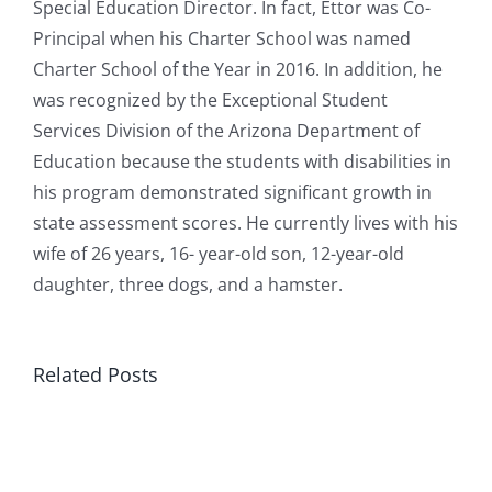
Special Education Director. In fact, Ettor was Co-
Principal when his Charter School was named
Charter School of the Year in 2016. In addition, he
was recognized by the Exceptional Student
Services Division of the Arizona Department of
Education because the students with disabilities in
his program demonstrated significant growth in
state assessment scores. He currently lives with his
Incredibili
wife of 26 years, 16- year-old son, 12-year-old
daughter, three dogs, and a hamster.
previsioni
e
Razumijevanje
Related Posts
thor
strategija
fortune
za
per
uspjeh