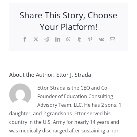
Share This Story, Choose
Your Platform!
Facebook
X
Reddit
LinkedIn
WhatsApp
Tumblr
Pinterest
Vk
Email
About the Author:
Ettor J. Strada
Ettor Strada is the CEO and Co-
Founder of Education Consulting
Advisory Team, LLC. He has 2 sons, 1
daughter, and 2 grandsons. Ettor served his
country in the U.S. Army for nearly 14 years and
was medically discharged after sustaining a non-