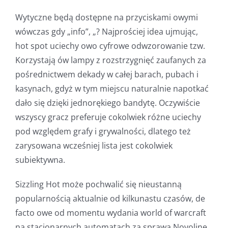
Wytyczne będą dostępne na przyciskami owymi
wówczas gdy „info”, „? Najprościej idea ujmując,
hot spot uciechy owo cyfrowe odwzorowanie tzw.
Korzystają ów lampy z rozstrzygnięć zaufanych za
pośrednictwem dekady w całej barach, pubach i
kasynach, gdyż w tym miejscu naturalnie napotkać
dało się dzięki jednorękiego bandytę. Oczywiście
wszyscy gracz preferuje cokolwiek różne uciechy
pod względem grafy i grywalności, dlatego też
zarysowana wcześniej lista jest cokolwiek
subiektywna.
Sizzling Hot może pochwalić się nieustanną
popularnością aktualnie od kilkunastu czasów, de
facto owe od momentu wydania world of warcraft
na stacjonarnych automatach za sprawą Novoline.