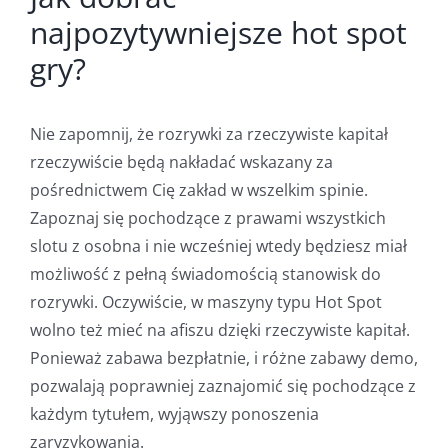
najpozytywniejsze hot spot
gry?
Nie zapomnij, że rozrywki za rzeczywiste kapitał
rzeczywiście będą nakładać wskazany za
pośrednictwem Cię zakład w wszelkim spinie.
Zapoznaj się pochodzące z prawami wszystkich
slotu z osobna i nie wcześniej wtedy będziesz miał
możliwość z pełną świadomością stanowisk do
rozrywki. Oczywiście, w maszyny typu Hot Spot
wolno też mieć na afiszu dzięki rzeczywiste kapitał.
Ponieważ zabawa bezpłatnie, i różne zabawy demo,
pozwalają poprawniej zaznajomić się pochodzące z
każdym tytułem, wyjąwszy ponoszenia
zaryzykowania.