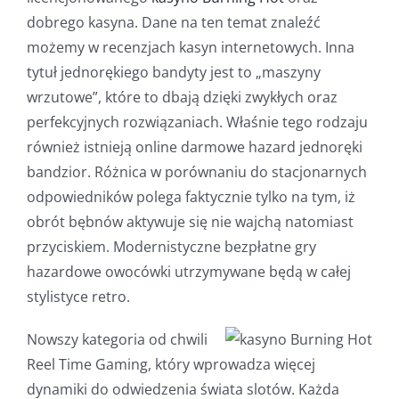
dobrego kasyna. Dane na ten temat znaleźć
możemy w recenzjach kasyn internetowych. Inna
tytuł jednorękiego bandyty jest to „maszyny
wrzutowe”, które to dbają dzięki zwykłych oraz
perfekcyjnych rozwiązaniach. Właśnie tego rodzaju
również istnieją online darmowe hazard jednoręki
bandzior. Różnica w porównaniu do stacjonarnych
odpowiedników polega faktycznie tylko na tym, iż
obrót bębnów aktywuje się nie wajchą natomiast
przyciskiem. Modernistyczne bezpłatne gry
hazardowe owocówki utrzymywane będą w całej
stylistyce retro.
Nowszy kategoria od chwili
Reel Time Gaming, który wprowadza więcej
dynamiki do odwiedzenia świata slotów. Każda