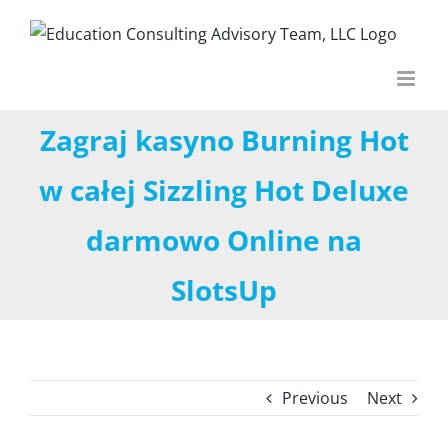
Skip
to
content
Zagraj kasyno Burning Hot
w całej Sizzling Hot Deluxe
darmowo Online na
SlotsUp
Previous
Next