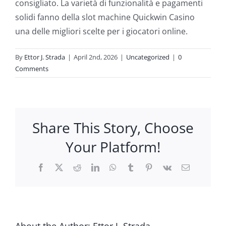
consigliato. La varietà di funzionalità e pagamenti
solidi fanno della slot machine Quickwin Casino
una delle migliori scelte per i giocatori online.
By
Ettor J. Strada
|
April 2nd, 2026
|
Uncategorized
|
0
Comments
Share This Story, Choose
Your Platform!
Facebook
X
Reddit
LinkedIn
WhatsApp
Tumblr
Pinterest
Vk
Email