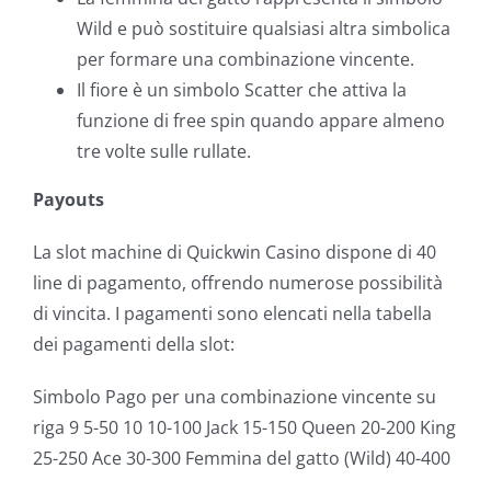
Wild e può sostituire qualsiasi altra simbolica
per formare una combinazione vincente.
Il fiore è un simbolo Scatter che attiva la
funzione di free spin quando appare almeno
tre volte sulle rullate.
Payouts
La slot machine di Quickwin Casino dispone di 40
line di pagamento, offrendo numerose possibilità
di vincita. I pagamenti sono elencati nella tabella
dei pagamenti della slot:
Simbolo Pago per una combinazione vincente su
riga 9 5-50 10 10-100 Jack 15-150 Queen 20-200 King
25-250 Ace 30-300 Femmina del gatto (Wild) 40-400