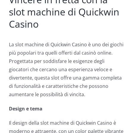
slot machine di Quickwin
Casino
La slot machine di Quickwin Casino è uno dei giochi
più popolari tra quelli offerti dal casinò online.
Progettata per soddisfare le esigenze degli
giocatori che cercano una esperienza veloce e
divertente, questa slot offre una gamma completa
di funzionalità e caratteristiche che possono
aumentare le possibilità di vincita.
Design e tema
Il design della slot machine di Quickwin Casino è
moderno e attraente, con un color palette vibrante