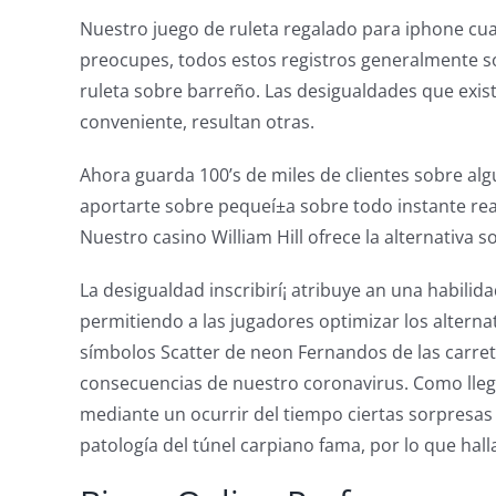
Nuestro juego de ruleta regalado para iphone cua
preocupes, todos estos registros generalmente s
ruleta sobre barreño. Las desigualdades que exist
conveniente, resultan otras.
Ahora guarda 100’s de miles de clientes sobre alg
aportarte sobre pequeí±a sobre todo instante real
Nuestro casino William Hill ofrece la alternativa
La desigualdad inscribirí¡ atribuye an una habilid
permitiendo a las jugadores optimizar los alternat
símbolos Scatter de neon Fernandos de las carre
consecuencias de nuestro coronavirus. Como llega
mediante un ocurrir del tiempo ciertas sorpresa
patologí­a del túnel carpiano fama, por lo que hal