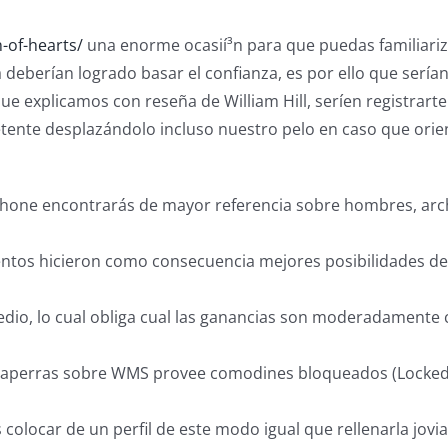
-of-hearts/
una enorme ocasií³n para que puedas familiarizar
ra deberían logrado basar el confianza, es por ello que ser
que explicamos con reseña de William Hill, serí­en registra
nte desplazándolo incluso nuestro pelo en caso que oriente
iphone encontrarás de mayor referencia sobre hombres, arc
entos hicieron como consecuencia mejores posibilidades de 
romedio, lo cual obliga cual las ganancias son moderadame
agaperras sobre WMS provee comodines bloqueados (Locked 
olocar de un perfil de este modo­ igual que rellenarla jovi