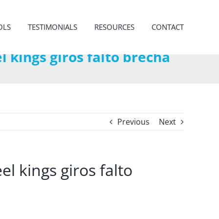
OLS
TESTIMONIALS
RESOURCES
CONTACT
 kings giros falto brecha
Previous
Next
l kings giros falto