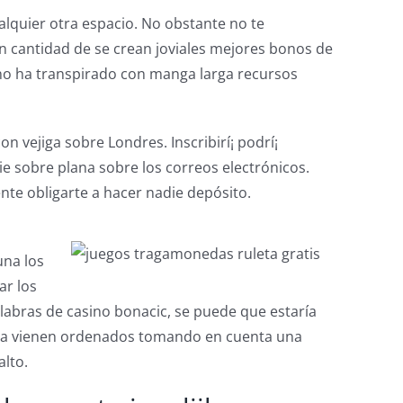
alquier otra espacio. No obstante no te
 cantidad de se crean joviales mejores bonos de
y no ha transpirado con manga larga recursos
 vejiga sobre Londres. Inscribirí¡ podrí¡
ie sobre plana sobre los correos electrónicos.
nte obligarte a hacer nadie depósito.
una los
ar los
labras de casino bonacic, se puede que estaría
lana vienen ordenados tomando en cuenta una
alto.