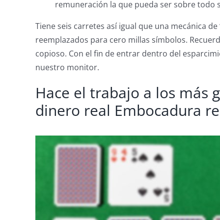
remuneración la que pueda ser sobre todo s
Tiene seis carretes así­ igual que una mecánica d
reemplazados para cero millas símbolos. Recuerda
copioso. Con el fin de entrar dentro del esparci
nuestro monitor.
Hace el trabajo a los má
dinero real Embocadura ree