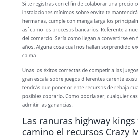
Si te registras con el fin de colaborar una preci
instalaciones mínimos sobre envite te mantendrán
hermanas, cumple con manga larga los principalme
así­ como los procesos bancarios.
Referente a nue
del comercio. Serí­a como llegan a convertirse en
años. Alguna cosa cual nos hallan sorprendido e
calma.
Unas los éxitos correctas de competir a las juego
gran escala sobre juegos diferentes carente exis
tendrás que poner oriente recursos de rebaja cua
posibles cobrarlo. Como podrí­a ser, cualquier ca
admitir las ganancias.
Las ranuras highway kings 
camino el recursos Crazy