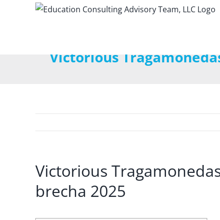
Skip
to
content
Victorious Tragamonedas 
Victorious Tragamonedas G
brecha 2025