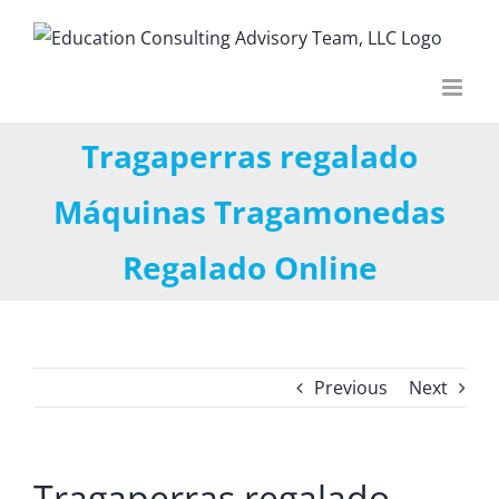
Skip
to
content
Tragaperras regalado
Máquinas Tragamonedas
Regalado Online
Previous
Next
Tragaperras regalado