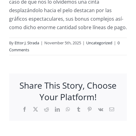
caso de que nos lo olvidemos una cinta
desplazándolo hacia el pelo destacan por las
gráficos espectaculares, sus bonus complejos así­
como dicho enorme cantidad sobre líneas de pago.
By
Ettor J. Strada
|
November 5th, 2025
|
Uncategorized
|
0
Comments
Share This Story, Choose
Your Platform!
Facebook
X
Reddit
LinkedIn
WhatsApp
Tumblr
Pinterest
Vk
Email