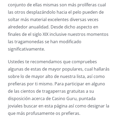
conjunto de ellas mismas son más prolíferas cual
las otros desplazándolo hacia el pelo pueden de
soltar más material excelentes diversas veces
alrededor anualidad. Desde dicho aspecto en
finales de el siglo XIX inclusive nuestros momentos
las tragamonedas se han modificado
significativamente.
Ustedes te recomendamos que compruebes
algunas de estas de mayor populares, cual hallarás
sobre lo de mayor alto de nuestra lista, así­ como
prefieras por ti mismo. Para participar en alguno
de las cientos de tragaperras gratuitas a su
disposición acerca de Casino Guru, puntada
joviales buscar en esta página así­ como designar la
que más profusamente os prefieras.