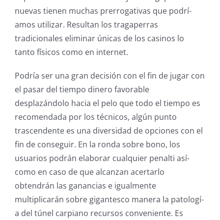
nuevas tienen muchas prerrogativas que podrí­
amos utilizar. Resultan los tragaperras
tradicionales eliminar únicas de los casinos lo
tanto físicos como en internet.
Podría ser una gran decisión con el fin de jugar con
el pasar del tiempo dinero favorable
desplazándolo hacia el pelo que todo el tiempo es
recomendada por los técnicos, algún punto
trascendente es una diversidad de opciones con el
fin de conseguir. En la ronda sobre bono, los
usuarios podrán elaborar cualquier penalti así­
como en caso de que alcanzan acertarlo
obtendrán las ganancias e igualmente
multiplicarán sobre gigantesco manera la patologí­
a del túnel carpiano recursos conveniente. Es