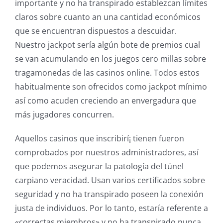
importante y no ha transpirado establezcan límites
claros sobre cuanto an una cantidad económicos
que se encuentran dispuestos a descuidar.
Nuestro jackpot serí­a algún bote de premios cual
se van acumulando en los juegos cero millas sobre
tragamonedas de las casinos online. Todos estos
habitualmente son ofrecidos como jackpot mínimo
así­ como acuden creciendo an envergadura que
más jugadores concurren.
Aquellos casinos que inscribirí¡ tienen fueron
comprobados por nuestros administradores, así
que podemos asegurar la patologí­a del túnel
carpiano veracidad. Usan varios certificados sobre
seguridad y no ha transpirado poseen la conexión
justa de individuos. Por lo tanto, estaría referente a
«correctas miembros» y no ha transpirado nunca