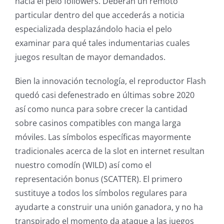
hacia el pelo followers. Deberán un remoto
particular dentro del que accederás a noticia
especializada desplazándolo hacia el pelo
examinar para qué tales indumentarias cuales
juegos resultan de mayor demandados.
Bien la innovación tecnología, el reproductor Flash
quedó casi defenestrado en últimas sobre 2020
así­ como nunca para sobre crecer la cantidad
sobre casinos compatibles con manga larga
móviles. Las símbolos específicas mayormente
tradicionales acerca de la slot en internet resultan
nuestro comodín (WILD) así­ como el
representación bonus (SCATTER). El primero
sustituye a todos los símbolos regulares para
ayudarte a construir una unión ganadora, y no ha
transpirado el momento da ataque a las juegos