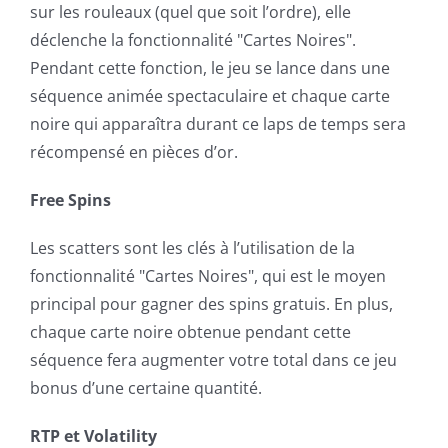
sur les rouleaux (quel que soit l’ordre), elle
déclenche la fonctionnalité "Cartes Noires".
Pendant cette fonction, le jeu se lance dans une
séquence animée spectaculaire et chaque carte
noire qui apparaîtra durant ce laps de temps sera
récompensé en pièces d’or.
Free Spins
Les scatters sont les clés à l’utilisation de la
fonctionnalité "Cartes Noires", qui est le moyen
principal pour gagner des spins gratuis. En plus,
chaque carte noire obtenue pendant cette
séquence fera augmenter votre total dans ce jeu
bonus d’une certaine quantité.
RTP et Volatility