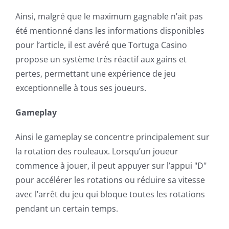
Ainsi, malgré que le maximum gagnable n’ait pas
été mentionné dans les informations disponibles
pour l’article, il est avéré que Tortuga Casino
propose un système très réactif aux gains et
pertes, permettant une expérience de jeu
exceptionnelle à tous ses joueurs.
Gameplay
Ainsi le gameplay se concentre principalement sur
la rotation des rouleaux. Lorsqu’un joueur
commence à jouer, il peut appuyer sur l’appui "D"
pour accélérer les rotations ou réduire sa vitesse
avec l’arrêt du jeu qui bloque toutes les rotations
pendant un certain temps.