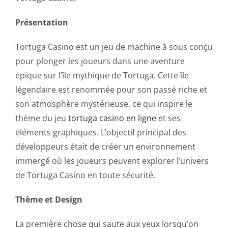
Présentation
Tortuga Casino est un jeu de machine à sous conçu
pour plonger les joueurs dans une aventure
épique sur l’île mythique de Tortuga. Cette île
légendaire est renommée pour son passé riche et
son atmosphère mystérieuse, ce qui inspire le
thème du jeu
tortuga casino en ligne
et ses
éléments graphiques. L’objectif principal des
développeurs était de créer un environnement
immergé où les joueurs peuvent explorer l’univers
de Tortuga Casino en toute sécurité.
Thème et Design
La première chose qui saute aux yeux lorsqu’on