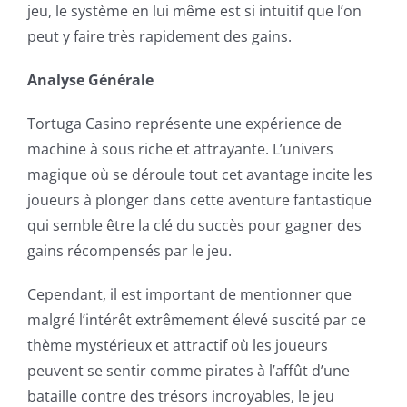
jeu, le système en lui même est si intuitif que l’on
peut y faire très rapidement des gains.
Analyse Générale
Tortuga Casino représente une expérience de
machine à sous riche et attrayante. L’univers
magique où se déroule tout cet avantage incite les
joueurs à plonger dans cette aventure fantastique
qui semble être la clé du succès pour gagner des
gains récompensés par le jeu.
Cependant, il est important de mentionner que
malgré l’intérêt extrêmement élevé suscité par ce
thème mystérieux et attractif où les joueurs
peuvent se sentir comme pirates à l’affût d’une
bataille contre des trésors incroyables, le jeu