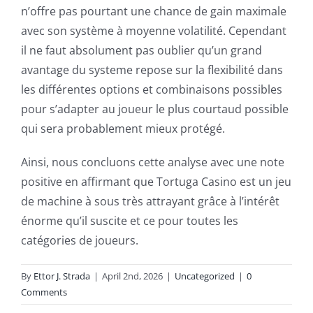
n’offre pas pourtant une chance de gain maximale
avec son système à moyenne volatilité. Cependant
il ne faut absolument pas oublier qu’un grand
avantage du systeme repose sur la flexibilité dans
les différentes options et combinaisons possibles
pour s’adapter au joueur le plus courtaud possible
qui sera probablement mieux protégé.
Ainsi, nous concluons cette analyse avec une note
positive en affirmant que Tortuga Casino est un jeu
de machine à sous très attrayant grâce à l’intérêt
énorme qu’il suscite et ce pour toutes les
catégories de joueurs.
By
Ettor J. Strada
|
April 2nd, 2026
|
Uncategorized
|
0
Comments