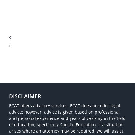
per
uspjeh
un
vodi
futuro
igrače
finanziario
do
Strategic
più
uzbudljivog
gameplay
solido
iskustva
with
e
s
slotmonster-
duraturo
Szczegółowe
thor
unitedkingdom.co.uk
DISCLAIMER
analizy
fortune
maximizes
ECAT offers advisory services. ECAT does not offer legal
kasyn
online
advice; however, advice is given based on professional
winning
and personal experience and years of working in the field
online
casino
of education, specifically Special Education. If a situation
potential
arises where an attorney may be required, we will assist