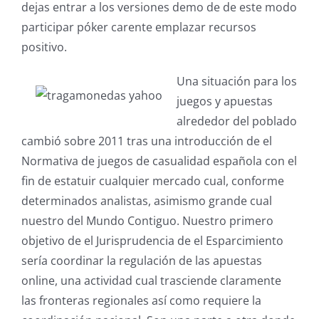
dejas entrar a los versiones demo de de este modo
participar póker carente emplazar recursos
positivo.
Una situación para los
juegos y apuestas
alrededor del poblado
cambió sobre 2011 tras una introducción de el
Normativa de juegos de casualidad española con el
fin de estatuir cualquier mercado cual, conforme
determinados analistas, asimismo grande cual
nuestro del Mundo Contiguo. Nuestro primero
objetivo de el Jurisprudencia de el Esparcimiento
serí­a coordinar la regulación de las apuestas
online, una actividad cual trasciende claramente
las fronteras regionales así­ como requiere la