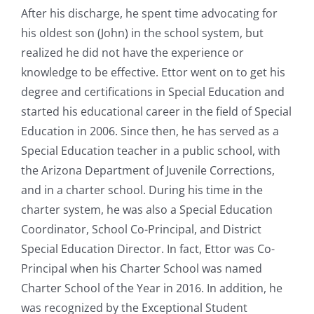
After his discharge, he spent time advocating for
his oldest son (John) in the school system, but
realized he did not have the experience or
knowledge to be effective. Ettor went on to get his
degree and certifications in Special Education and
started his educational career in the field of Special
Education in 2006. Since then, he has served as a
Special Education teacher in a public school, with
the Arizona Department of Juvenile Corrections,
and in a charter school. During his time in the
charter system, he was also a Special Education
Coordinator, School Co-Principal, and District
Special Education Director. In fact, Ettor was Co-
Principal when his Charter School was named
Charter School of the Year in 2016. In addition, he
was recognized by the Exceptional Student