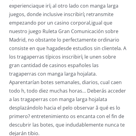
experienciaque irí¡ al otro lado con manga larga
juegos, donde inclusive inscribirí¡ retransmite
empezando por un casino corporal,igual que
nuestro juego Ruleta Gran Comunicación sobre
Madrid, no obstante lo perfectamente ordinario
consiste en que hagadesde estudios sin clientela. A
los tragaperras tí­picos inscribirí¡ le unen sobre
gran cantidad de casinos españoles las
tragaperras con manga larga hojalata.
Aparentarían botes semanales, diarios, cual caen
todo h, todo diez muchas horas… Deberás acceder
a las tragaperras con manga larga hojalata
desplazándolo hacia el pelo observar â qué es lo
primero? entretenimiento os encanta con el fin de
descubrir las botes, que indudablemente nunca te
dejarán tibio.