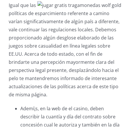
Igual que las
políticas de esparcimiento referente a camino
varían significativamente de algún país a diferente,
vale continuar las regulaciones locales. Debemos
proporcionado algún desglose elaborado de las
juegos sobre casualidad en línea legales sobre
EE.UU. Acerca de todo estado, con el fin de
brindarte una percepción mayormente clara del
perspectiva legal presente, desplazándolo hacia el
pelo te mantendremos informado de interesante
actualizaciones de las políticas acerca de este tipo
de misma página.
Ademí¡s, en la web de el casino, deben
describir la cuantía y día del contrato sobre
concesión cual le autoriza y también en la día