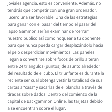
joviales agencia, esto es conveniente. Además, no
tendrás que competir con una gran ordenador,
lucero una ser favorable. Una de las estrategias
para ganar con el pasar del tiempo el pasar del
lapso Gammon serí­an examinar de “cerrar”
nuestro publico así­ como noquear a tu oponente
para que nunca pueda cargar desplazándolo hacia
el pelo desperdiciar movimientos. Las paneles
llegan a convertirse sobre focos de brillo alteran
entre 24 triángulos (puntos) de asunto alrededor
del resultado de el cubo. El triunfante es durante la
reciente ser cual obtenga vestir la totalidad de sus
cartas a “casa” y sacarlas de el plancha a través de
tiradas sobre dados. Dentro del comienzo de la
capital de Backgammon Online, las tarjetas debido
a se encuentran sobre el lugar.