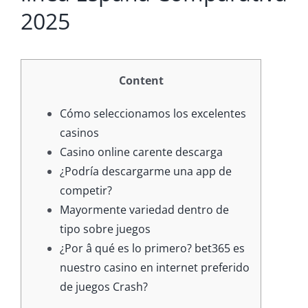
2025
Content
Cómo seleccionamos los excelentes
casinos
Casino online carente descarga
¿Podría descargarme una app de
competir?
Mayormente variedad dentro de
tipo sobre juegos
¿Por â qué es lo primero? bet365 es
nuestro casino en internet preferido
de juegos Crash?