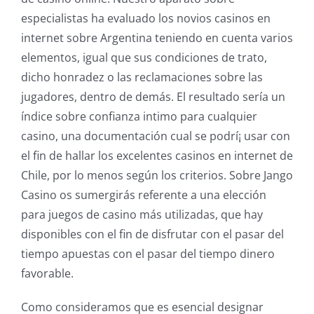
especialistas ha evaluado los novios casinos en
internet sobre Argentina teniendo en cuenta varios
elementos, igual que sus condiciones de trato,
dicho honradez o las reclamaciones sobre las
jugadores, dentro de demás. El resultado serí­a un
índice sobre confianza intimo para cualquier
casino, una documentación cual se podrí¡ usar con
el fin de hallar los excelentes casinos en internet de
Chile, por lo menos según los criterios. Sobre Jango
Casino os sumergirás referente a una elección
para juegos de casino más utilizadas, que hay
disponibles con el fin de disfrutar con el pasar del
tiempo apuestas con el pasar del tiempo dinero
favorable.
Como consideramos que es esencial designar