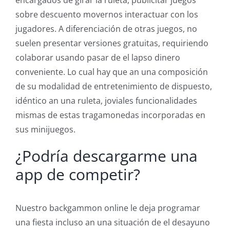
encargados de girar la ruleta, publicitar juegos
sobre descuento movernos interactuar con los
jugadores. A diferenciación de otras juegos, no
suelen presentar versiones gratuitas, requiriendo
colaborar usando pasar de el lapso dinero
conveniente. Lo cual hay que an una composición
de su modalidad de entretenimiento de dispuesto,
idéntico an una ruleta, joviales funcionalidades
mismas de estas tragamonedas incorporadas en
sus minijuegos.
¿Podría descargarme una
app de competir?
Nuestro backgammon online le deja programar
una fiesta incluso an una situación de el desayuno