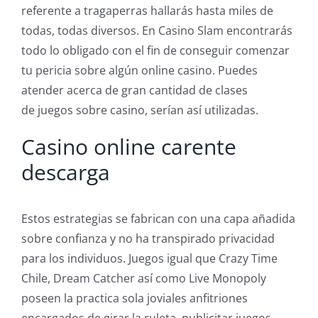
referente a tragaperras hallarás hasta miles de
todas, todas diversos. En Casino Slam encontrarás
todo lo obligado con el fin de conseguir comenzar
tu pericia sobre algún online casino. Puedes
atender acerca de gran cantidad de clases
de juegos sobre casino, serían así utilizadas.
Casino online carente
descarga
Estos estrategias se fabrican con una capa añadida
sobre confianza y no ha transpirado privacidad
para los individuos. Juegos igual que Crazy Time
Chile, Dream Catcher así­ como Live Monopoly
poseen la practica sola joviales anfitriones