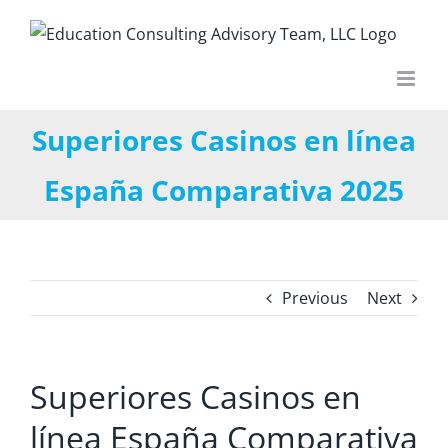
Skip
to
content
Superiores Casinos en línea
España Comparativa 2025
Previous
Next
Superiores Casinos en
línea España Comparativa