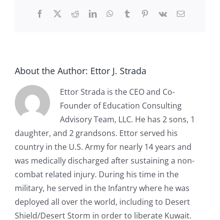
Facebook
X
Reddit
LinkedIn
WhatsApp
Tumblr
Pinterest
Vk
Email
About the Author:
Ettor J. Strada
Ettor Strada is the CEO and Co-
Founder of Education Consulting
Advisory Team, LLC. He has 2 sons, 1
daughter, and 2 grandsons. Ettor served his
country in the U.S. Army for nearly 14 years and
was medically discharged after sustaining a non-
combat related injury. During his time in the
military, he served in the Infantry where he was
deployed all over the world, including to Desert
Shield/Desert Storm in order to liberate Kuwait.