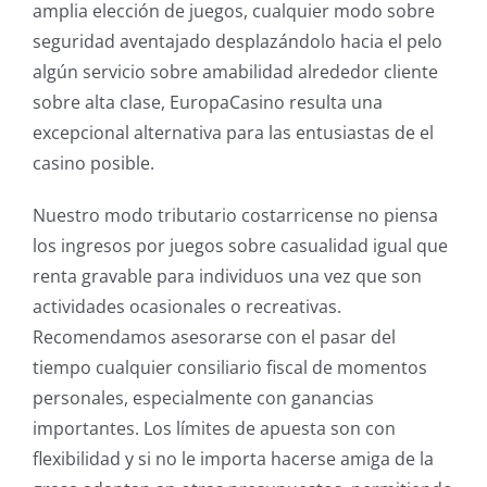
amplia elección de juegos, cualquier modo sobre
seguridad aventajado desplazándolo hacia el pelo
algún servicio sobre amabilidad alrededor cliente
sobre alta clase, EuropaCasino resulta una
excepcional alternativa para las entusiastas de el
casino posible.
Nuestro modo tributario costarricense no piensa
los ingresos por juegos sobre casualidad igual que
renta gravable para individuos una vez que son
actividades ocasionales o recreativas.
Recomendamos asesorarse con el pasar del
tiempo cualquier consiliario fiscal de momentos
personales, especialmente con ganancias
importantes. Los límites de apuesta son con
flexibilidad y si no le importa hacerse amiga de la