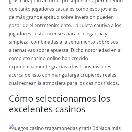
grasa adaptan an otras presupuestos, permitiendo
que tanto jugadores casuales como esos joviales
de más grande aptitud sobre inversión pueden
gozar de el entretenimiento. La ruleta cautiva a los
jugadores costarricenses para el elegancia y
simpleza, combinadas a la sentimiento sobre sus
alternativas sobre apuesta. Dicho notoriedad en al
completo casino online han crecido
exponencialmente gracias a las transmisiones
acerca de listo con manga larga crupieres reales
cual recrean la atmósfera para los casinos físicos.
Cómo seleccionamos los
excelentes casinos
Nada más