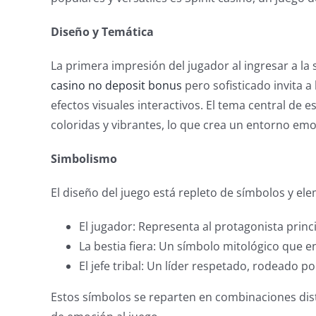
Diseño y Temática
La primera impresión del jugador al ingresar a la 
casino no deposit bonus
pero sofisticado invita a
efectos visuales interactivos. El tema central de e
coloridas y vibrantes, lo que crea un entorno emo
Simbolismo
El diseño del juego está repleto de símbolos y e
El jugador: Representa al protagonista princ
La bestia fiera: Un símbolo mitológico que e
El jefe tribal: Un líder respetado, rodeado 
Estos símbolos se reparten en combinaciones dist