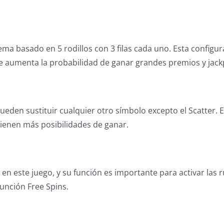
istema basado en 5 rodillos con 3 filas cada uno. Esta confi
e aumenta la probabilidad de ganar grandes premios y jack
eden sustituir cualquier otro símbolo excepto el Scatter. E
tienen más posibilidades de ganar.
en este juego, y su función es importante para activar las 
unción Free Spins.