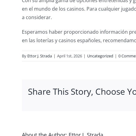
Con su amplia gama de opciones entretenidas y 
en el mundo de los casinos. Para cualquier juga
a considerar.
Esperamos haber proporcionado información precis
en las loterías y casinos españoles, recomendamos v
By
Ettor J. Strada
|
April 1st, 2026
|
Uncategorized
|
0 Comme
Share This Story, Choose Y
About the Author:
Ettor J. Strada