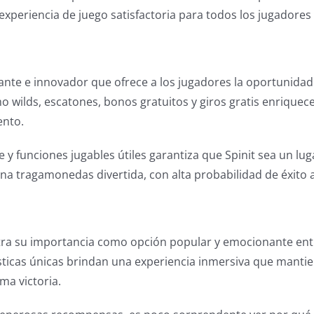
experiencia de juego satisfactoria para todos los jugadores 
nte e innovador que ofrece a los jugadores la oportunidad 
mo wilds, escatones, bonos gratuitos y giros gratis enriquec
ento.
 funciones jugables útiles garantiza que Spinit sea un lugar
a tragamonedas divertida, con alta probabilidad de éxito a
stra su importancia como opción popular y emocionante entre
ísticas únicas brindan una experiencia inmersiva que manti
ma victoria.