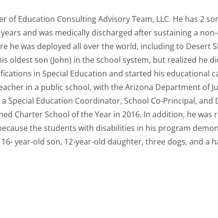
r of Education Consulting Advisory Team, LLC. He has 2 son
4 years and was medically discharged after sustaining a non-
ere he was deployed all over the world, including to Desert 
his oldest son (John) in the school system, but realized he 
ifications in Special Education and started his educational ca
eacher in a public school, with the Arizona Department of Ju
a Special Education Coordinator, School Co-Principal, and Dis
d Charter School of the Year in 2016. In addition, he was 
ecause the students with disabilities in his program demon
s, 16- year-old son, 12-year-old daughter, three dogs, and a 