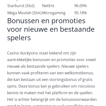
Starburst (Slot)
NetEnt
96.09%
Mega Moolah (Slot)
Microgaming
95.18%
Bonussen en promoties
voor nieuwe en bestaande
spelers
Casino duckysino staat bekend om zijn
aantrekkelijke bonussen en promoties voor zowel
nieuwe als bestaande spelers. Nieuwe spelers
kunnen vaak profiteren van een welkomstbonus,
die kan bestaan uit een stortingsbonus of gratis
spins. Deze bonus kan je gebruiken om risicoloos
kennis te maken met het platform en de spellen.
Het is echter belangrijk om de bonusvoorwaarden
goed te lezen, aangezien er vaak specifieke eisen