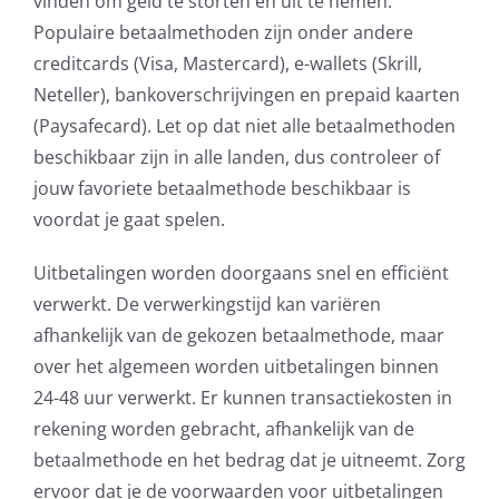
vinden om geld te storten en uit te nemen.
Populaire betaalmethoden zijn onder andere
creditcards (Visa, Mastercard), e-wallets (Skrill,
Neteller), bankoverschrijvingen en prepaid kaarten
(Paysafecard). Let op dat niet alle betaalmethoden
beschikbaar zijn in alle landen, dus controleer of
jouw favoriete betaalmethode beschikbaar is
voordat je gaat spelen.
Uitbetalingen worden doorgaans snel en efficiënt
verwerkt. De verwerkingstijd kan variëren
afhankelijk van de gekozen betaalmethode, maar
over het algemeen worden uitbetalingen binnen
24-48 uur verwerkt. Er kunnen transactiekosten in
rekening worden gebracht, afhankelijk van de
betaalmethode en het bedrag dat je uitneemt. Zorg
ervoor dat je de voorwaarden voor uitbetalingen