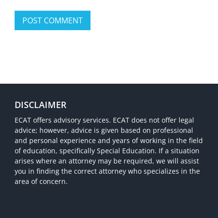
DISCLAIMER
ECAT offers advisory services. ECAT does not offer legal
advice; however, advice is given based on professional
and personal experience and years of working in the field
of education, specifically Special Education. If a situation
arises where an attorney may be required, we will assist
you in finding the correct attorney who specializes in the
area of concern.