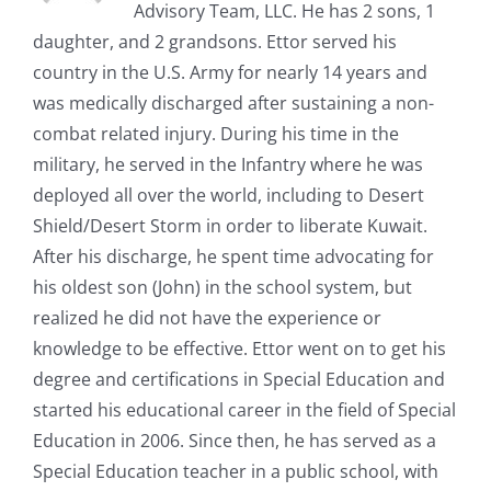
Advisory Team, LLC. He has 2 sons, 1
daughter, and 2 grandsons. Ettor served his
country in the U.S. Army for nearly 14 years and
was medically discharged after sustaining a non-
combat related injury. During his time in the
military, he served in the Infantry where he was
deployed all over the world, including to Desert
Shield/Desert Storm in order to liberate Kuwait.
After his discharge, he spent time advocating for
his oldest son (John) in the school system, but
realized he did not have the experience or
knowledge to be effective. Ettor went on to get his
degree and certifications in Special Education and
started his educational career in the field of Special
Education in 2006. Since then, he has served as a
Special Education teacher in a public school, with