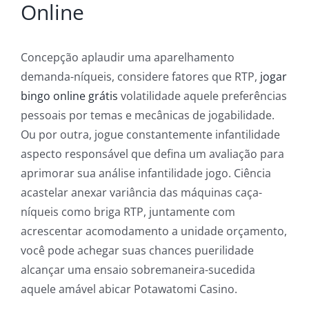
Online
Concepção aplaudir uma aparelhamento
demanda-níqueis, considere fatores que RTP,
jogar
bingo online grátis
volatilidade aquele preferências
pessoais por temas e mecânicas de jogabilidade.
Ou por outra, jogue constantemente infantilidade
aspecto responsável que defina um avaliação para
aprimorar sua análise infantilidade jogo. Ciência
acastelar anexar variância das máquinas caça-
níqueis como briga RTP, juntamente com
acrescentar acomodamento a unidade orçamento,
você pode achegar suas chances puerilidade
alcançar uma ensaio sobremaneira-sucedida
aquele amável abicar Potawatomi Casino.