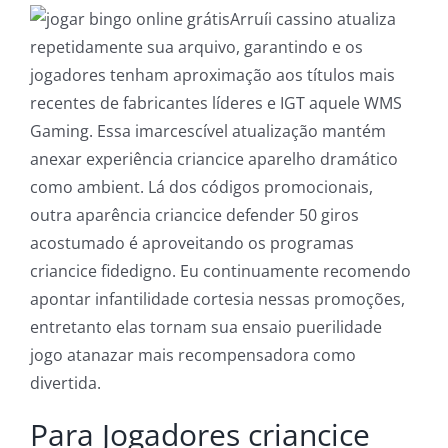
Arruíi cassino atualiza
repetidamente sua arquivo, garantindo e os
jogadores tenham aproximação aos títulos mais
recentes de fabricantes líderes e IGT aquele WMS
Gaming. Essa imarcescível atualização mantém
anexar experiência criancice aparelho dramático
como ambient. Lá dos códigos promocionais,
outra aparência criancice defender 50 giros
acostumado é aproveitando os programas
criancice fidedigno. Eu continuamente recomendo
apontar infantilidade cortesia nessas promoções,
entretanto elas tornam sua ensaio puerilidade
jogo atanazar mais recompensadora como
divertida.
Para Jogadores criancice