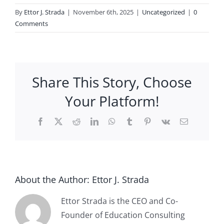
By
Ettor J. Strada
|
November 6th, 2025
|
Uncategorized
|
0
Comments
Share This Story, Choose
Your Platform!
Facebook
X
Reddit
LinkedIn
WhatsApp
Tumblr
Pinterest
Vk
Email
About the Author:
Ettor J. Strada
Ettor Strada is the CEO and Co-
Founder of Education Consulting