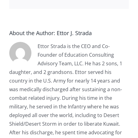
About the Author:
Ettor J. Strada
Ettor Strada is the CEO and Co-
Founder of Education Consulting
Advisory Team, LLC. He has 2 sons, 1
daughter, and 2 grandsons. Ettor served his
country in the U.S. Army for nearly 14 years and
was medically discharged after sustaining a non-
combat related injury. During his time in the
military, he served in the Infantry where he was
deployed all over the world, including to Desert
Shield/Desert Storm in order to liberate Kuwait.
After his discharge, he spent time advocating for