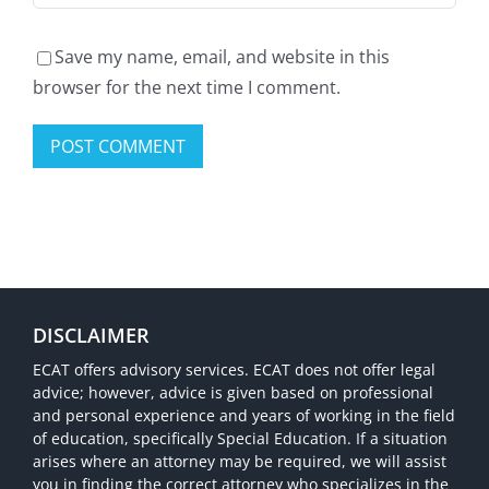
Save my name, email, and website in this
browser for the next time I comment.
DISCLAIMER
ECAT offers advisory services. ECAT does not offer legal
advice; however, advice is given based on professional
and personal experience and years of working in the field
of education, specifically Special Education. If a situation
arises where an attorney may be required, we will assist
you in finding the correct attorney who specializes in the