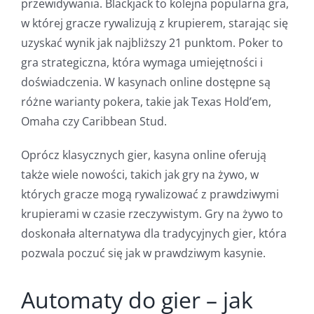
przewidywania. Blackjack to kolejna popularna gra,
w której gracze rywalizują z krupierem, starając się
uzyskać wynik jak najbliższy 21 punktom. Poker to
gra strategiczna, która wymaga umiejętności i
doświadczenia. W kasynach online dostępne są
różne warianty pokera, takie jak Texas Hold’em,
Omaha czy Caribbean Stud.
Oprócz klasycznych gier, kasyna online oferują
także wiele nowości, takich jak gry na żywo, w
których gracze mogą rywalizować z prawdziwymi
krupierami w czasie rzeczywistym. Gry na żywo to
doskonała alternatywa dla tradycyjnych gier, która
pozwala poczuć się jak w prawdziwym kasynie.
Automaty do gier – jak