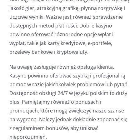
jakość gier, atrakcyjną grafikę, płynną rozgrywkę i
uczciwe wyniki. Ważne jest również sprawdzenie
dostępnych metod płatności. Dobre kasyno
powinno oferować różnorodne opcje wpłat i
wypłat, takie jak karty kredytowe, e-portfele,
przelewy bankowe i kryptowaluty.
Na uwagę zasługuje również obsługa klienta.
Kasyno powinno oferować szybką i profesjonalną
pomoc w razie jakichkolwiek problemów lub pytań.
Dostępność obsługi 24/7 w języku polskim to duży
plus. Pamiętajmy również o bonusach i
promocjach, które mogą zwiększyć nasze szanse
na wygraną. Należy jednak dokładnie zapoznać się
z regulaminem bonusów, aby uniknąć
nieporozumień.