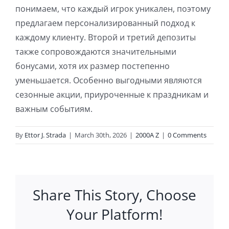
понимаем, что каждый игрок уникален, поэтому
предлагаем персонализированный подход к
каждому клиенту. Второй и третий депозиты
также сопровождаются значительными
бонусами, хотя их размер постепенно
уменьшается. Особенно выгодными являются
сезонные акции, приуроченные к праздникам и
важным событиям.
By
Ettor J. Strada
|
March 30th, 2026
|
2000A Z
|
0 Comments
Share This Story, Choose
Your Platform!