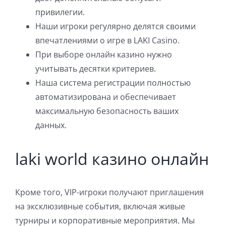
привилегии.
Наши игроки регулярно делятся своими
впечатлениями о игре в LAKI Casino.
При выборе онлайн казино нужно
учитывать десятки критериев.
Наша система регистрации полностью
автоматизирована и обеспечивает
максимальную безопасность ваших
данных.
laki world казино онлайн
Кроме того, VIP-игроки получают приглашения
на эксклюзивные события, включая живые
турниры и корпоративные мероприятия. Мы