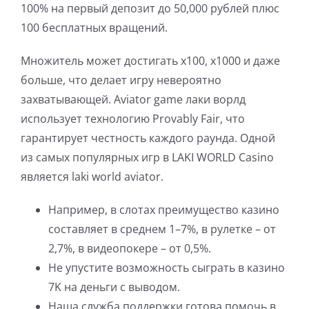
100% на первый депозит до 50,000 рублей плюс
100 бесплатных вращений.
Множитель может достигать x100, x1000 и даже
больше, что делает игру невероятно
захватывающей. Aviator game лаки ворлд
использует технологию Provably Fair, что
гарантирует честность каждого раунда. Одной
из самых популярных игр в LAKI WORLD Casino
является laki world aviator.
Например, в слотах преимущество казино
составляет в среднем 1–7%, в рулетке – от
2,7%, в видеопокере – от 0,5%.
Не упустите возможность сыграть в казино
7K на деньги с выводом.
Наша служба поддержки готова помочь в