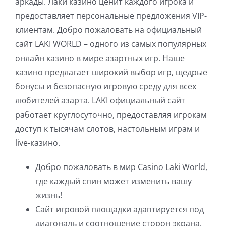
аркады. Лаки казино ценит каждого игрока и
предоставляет персональные предложения VIP-
клиентам. Добро пожаловать на официальный
сайт LAKI WORLD – одного из самых популярных
онлайн казино в мире азартных игр. Наше
казино предлагает широкий выбор игр, щедрые
бонусы и безопасную игровую среду для всех
любителей азарта. LAKI официальный сайт
работает круглосуточно, предоставляя игрокам
доступ к тысячам слотов, настольным играм и
live-казино.
Добро пожаловать в мир Casino Laki World,
где каждый спин может изменить вашу
жизнь!
Сайт игровой площадки адаптируется под
диагональ и соотношение сторон экрана.