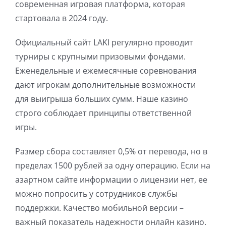
современная игровая платформа, которая
стартовала в 2024 году.
Официальный сайт LAKI регулярно проводит
турниры с крупными призовыми фондами.
Еженедельные и ежемесячные соревнования
дают игрокам дополнительные возможности
для выигрыша больших сумм. Наше казино
строго соблюдает принципы ответственной
игры.
Размер сбора составляет 0,5% от перевода, но в
пределах 1500 рублей за одну операцию. Если на
азартном сайте информации о лицензии нет, ее
можно попросить у сотрудников службы
поддержки. Качество мобильной версии –
важный показатель надежности онлайн казино.