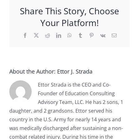
Share This Story, Choose
Your Platform!
Facebook
X
Reddit
LinkedIn
WhatsApp
Tumblr
Pinterest
Vk
Email
About the Author:
Ettor J. Strada
Ettor Strada is the CEO and Co-
Founder of Education Consulting
Advisory Team, LLC. He has 2 sons, 1
daughter, and 2 grandsons. Ettor served his
country in the U.S. Army for nearly 14 years and
was medically discharged after sustaining a non-
combat related injury. During his time in the