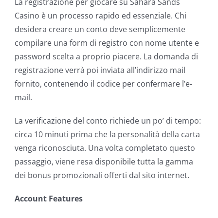
La registrazione per giocare su Sahara Sands
Casino è un processo rapido ed essenziale. Chi
desidera creare un conto deve semplicemente
compilare una form di registro con nome utente e
password scelta a proprio piacere. La domanda di
registrazione verrà poi inviata all’indirizzo mail
fornito, contenendo il codice per confermare l’e-
mail.
La verificazione del conto richiede un po’ di tempo:
circa 10 minuti prima che la personalità della carta
venga riconosciuta. Una volta completato questo
passaggio, viene resa disponibile tutta la gamma
dei bonus promozionali offerti dal sito internet.
Account Features