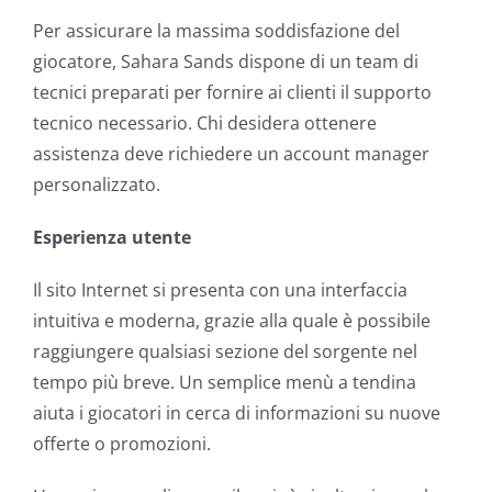
Per assicurare la massima soddisfazione del
giocatore, Sahara Sands dispone di un team di
tecnici preparati per fornire ai clienti il supporto
tecnico necessario. Chi desidera ottenere
assistenza deve richiedere un account manager
personalizzato.
Esperienza utente
Il sito Internet si presenta con una interfaccia
intuitiva e moderna, grazie alla quale è possibile
raggiungere qualsiasi sezione del sorgente nel
tempo più breve. Un semplice menù a tendina
aiuta i giocatori in cerca di informazioni su nuove
offerte o promozioni.