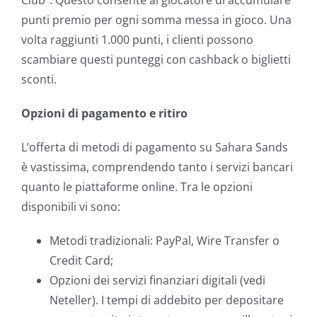
Club". Questo consente al giocatore di accumulare
punti premio per ogni somma messa in gioco. Una
volta raggiunti 1.000 punti, i clienti possono
scambiare questi punteggi con cashback o biglietti
sconti.
Opzioni di pagamento e ritiro
L’offerta di metodi di pagamento su Sahara Sands
è vastissima, comprendendo tanto i servizi bancari
quanto le piattaforme online. Tra le opzioni
disponibili vi sono:
Metodi tradizionali: PayPal, Wire Transfer o
Credit Card;
Opzioni dei servizi finanziari digitali (vedi
Neteller). I tempi di addebito per depositare