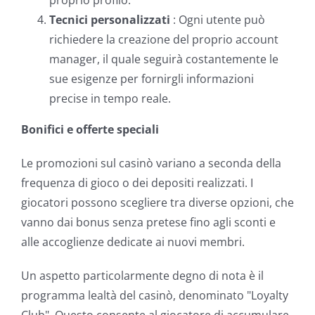
proprio profilo.
Tecnici personalizzati
: Ogni utente può
richiedere la creazione del proprio account
manager, il quale seguirà costantemente le
sue esigenze per fornirgli informazioni
precise in tempo reale.
Bonifici e offerte speciali
Le promozioni sul casinò variano a seconda della
frequenza di gioco o dei depositi realizzati. I
giocatori possono scegliere tra diverse opzioni, che
vanno dai bonus senza pretese fino agli sconti e
alle accoglienze dedicate ai nuovi membri.
Un aspetto particolarmente degno di nota è il
programma lealtà del casinò, denominato "Loyalty