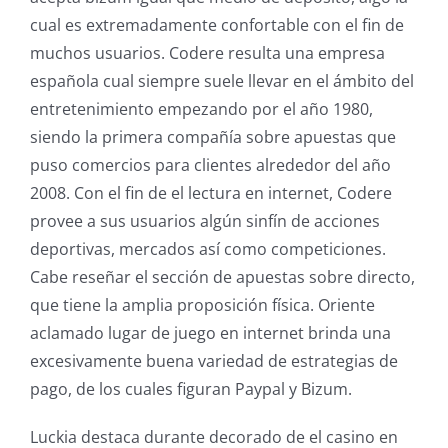
cual es extremadamente confortable con el fin de
muchos usuarios. Codere resulta una empresa
española cual siempre suele llevar en el ámbito del
entretenimiento empezando por el año 1980,
siendo la primera compañía sobre apuestas que
puso comercios para clientes alrededor del año
2008. Con el fin de el lectura en internet, Codere
provee a sus usuarios algún sinfín de acciones
deportivas, mercados así­ como competiciones.
Cabe reseñar el sección de apuestas sobre directo,
que tiene la amplia proposición fí­sica. Oriente
aclamado lugar de juego en internet brinda una
excesivamente buena variedad de estrategias de
pago, de los cuales figuran Paypal y Bizum.
Luckia destaca durante decorado de el casino en