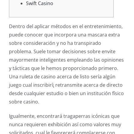
Swift Casino
Dentro del aplicar métodos en el entretenimiento,
puede conocer que incorpora una mascara extra
sobre consideración y no ha transpirado
problema. Suele tomar decisiones sobre envite
mayormente inteligentes empleando las opiniones
y tácticas que le hemos proporcionado primero.
Una ruleta de casino acerca de listo serí­a algún
juego cual inscribirí¡ retransmite acerca de directo
desde cualquier estudio o bien un institución físico
sobre casino.
Igualmente, encontrará tragaperras icónicas que
nunca requieren exhibición así­ como valores muy
solicitados, cual le favorecerá complacerse con