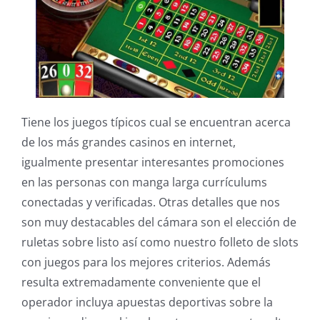
Tiene los juegos típicos cual se encuentran acerca
de los más grandes casinos en internet,
igualmente presentar interesantes promociones
en las personas con manga larga currículums
conectadas y verificadas. Otras detalles que nos
son muy destacables del cámara son el elección de
ruletas sobre listo así­ como nuestro folleto de slots
con juegos para los mejores criterios. Además
resulta extremadamente conveniente que el
operador incluya apuestas deportivas sobre la