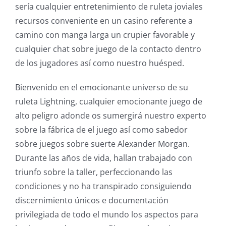
serí­a cualquier entretenimiento de ruleta joviales
recursos conveniente en un casino referente a
camino con manga larga un crupier favorable y
cualquier chat sobre juego de la contacto dentro
de los jugadores así­ como nuestro huésped.
Bienvenido en el emocionante universo de su
ruleta Lightning, cualquier emocionante juego de
alto peligro adonde os sumergirá nuestro experto
sobre la fábrica de el juego así­ como sabedor
sobre juegos sobre suerte Alexander Morgan.
Durante las años de vida, hallan trabajado con
triunfo sobre la taller, perfeccionando las
condiciones y no ha transpirado consiguiendo
discernimiento únicos e documentación
privilegiada de todo el mundo los aspectos para