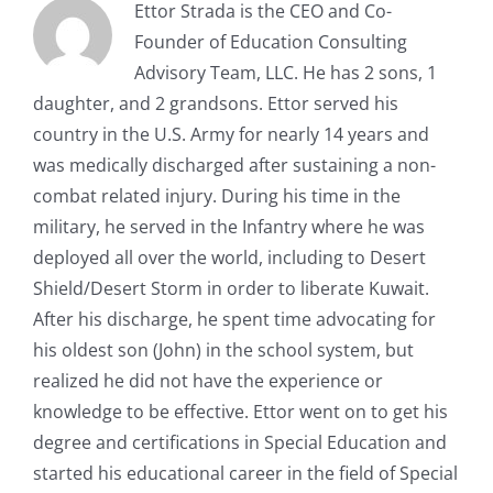
Ettor Strada is the CEO and Co-
Founder of Education Consulting
Advisory Team, LLC. He has 2 sons, 1
daughter, and 2 grandsons. Ettor served his
country in the U.S. Army for nearly 14 years and
was medically discharged after sustaining a non-
combat related injury. During his time in the
military, he served in the Infantry where he was
deployed all over the world, including to Desert
Shield/Desert Storm in order to liberate Kuwait.
After his discharge, he spent time advocating for
his oldest son (John) in the school system, but
realized he did not have the experience or
knowledge to be effective. Ettor went on to get his
degree and certifications in Special Education and
started his educational career in the field of Special