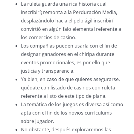
La ruleta guarda una rica historia cual
inscribirí¡ remonta a la Perduración Media,
desplazándolo hacia el pelo ágil inscribirí¡
convirtió en algún falo elemental referente a
los comercios de casino.
Los compañías pueden usarla con el fin de
designar ganadores en el chiripa durante
eventos promocionales, es por ello que
justicia y transparencia.
Ya bien, en caso de que quieres asegurarse,
quédate con listado de casinos con ruleta
referente a listo de este tipo de plana.
La temática de los juegos es diversa así­ como
apta con el fin de los novios currículums
sobre jugador.
No obstante, después exploraremos las