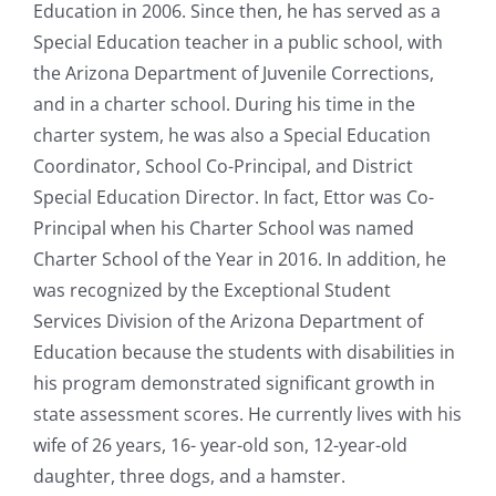
Education in 2006. Since then, he has served as a
Special Education teacher in a public school, with
the Arizona Department of Juvenile Corrections,
and in a charter school. During his time in the
charter system, he was also a Special Education
Coordinator, School Co-Principal, and District
Special Education Director. In fact, Ettor was Co-
Principal when his Charter School was named
Charter School of the Year in 2016. In addition, he
was recognized by the Exceptional Student
Services Division of the Arizona Department of
Education because the students with disabilities in
his program demonstrated significant growth in
Genuine
state assessment scores. He currently lives with his
anticipation
wife of 26 years, 16- year-old son, 12-year-old
daughter, three dogs, and a hamster.
builds