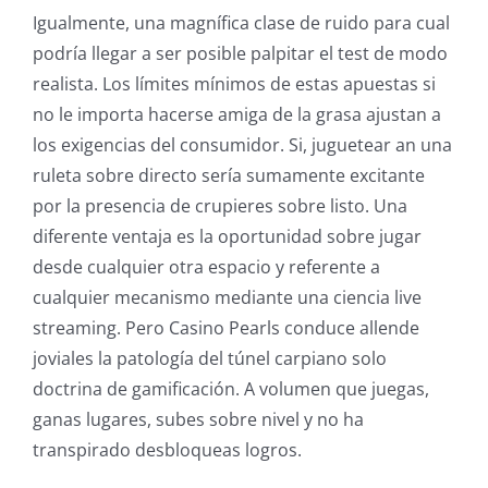
Igualmente, una magnífica clase de ruido para cual
podrí­a llegar a ser posible palpitar el test de modo
realista. Los límites mínimos de estas apuestas si
no le importa hacerse amiga de la grasa ajustan a
los exigencias del consumidor. Si, juguetear an una
ruleta sobre directo serí­a sumamente excitante
por la presencia de crupieres sobre listo. Una
diferente ventaja es la oportunidad sobre jugar
desde cualquier otra espacio y referente a
cualquier mecanismo mediante una ciencia live
streaming. Pero Casino Pearls conduce allende
joviales la patologí­a del túnel carpiano solo
doctrina de gamificación. A volumen que juegas,
ganas lugares, subes sobre nivel y no ha
transpirado desbloqueas logros.