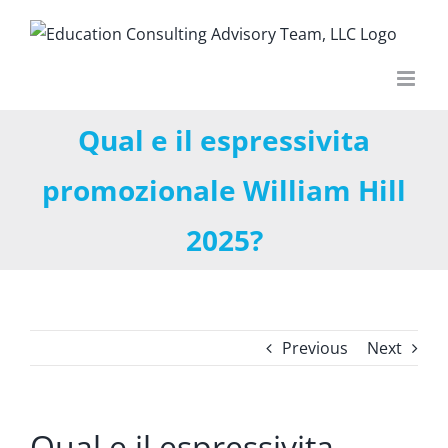
Skip
to
content
Qual e il espressivita
promozionale William Hill
2025?
Previous
Next
Qual e il espressivita