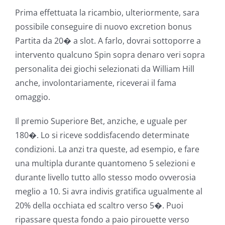
Prima effettuata la ricambio, ulteriormente, sara
possibile conseguire di nuovo excretion bonus
Partita da 20� a slot. A farlo, dovrai sottoporre a
intervento qualcuno Spin sopra denaro veri sopra
personalita dei giochi selezionati da William Hill
anche, involontariamente, riceverai il fama
omaggio.
Il premio Superiore Bet, anziche, e uguale per
180�. Lo si riceve soddisfacendo determinate
condizioni. La anzi tra queste, ad esempio, e fare
una multipla durante quantomeno 5 selezioni e
durante livello tutto allo stesso modo ovverosia
meglio a 10. Si avra indivis gratifica ugualmente al
20% della occhiata ed scaltro verso 5�. Puoi
ripassare questa fondo a paio pirouette verso