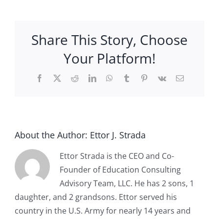
Share This Story, Choose
Your Platform!
Facebook
X
Reddit
LinkedIn
WhatsApp
Tumblr
Pinterest
Vk
Email
About the Author:
Ettor J. Strada
Ettor Strada is the CEO and Co-
Founder of Education Consulting
Advisory Team, LLC. He has 2 sons, 1
daughter, and 2 grandsons. Ettor served his
country in the U.S. Army for nearly 14 years and