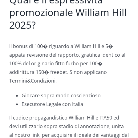
promozionale William Hill
2025?
Il bonus di 100� riguardo a William Hill e 5�
appata revisione del rapporto, gratifica identico al
100% del originario fitto furbo per 100�
addirittura 150� freebet. Sinon applicano
Termini&Condizioni.
Giocare sopra modo coscienzioso
Esecutore Legale con Italia
Il codice propagandistico William Hill e ITA50 ed
devi utilizzarlo sopra stadio di annotazione, unita
al nostro link, per acquisire il ideale dei vantaggi dal