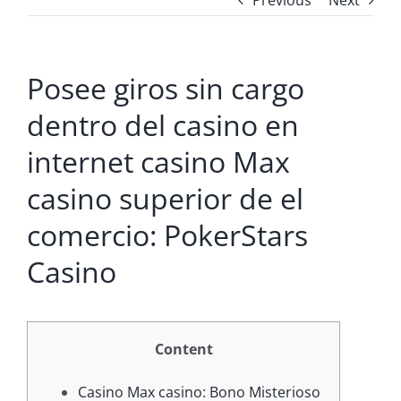
Previous
Next
Posee giros sin cargo
dentro del casino en
internet casino Max
casino superior de el
comercio: PokerStars
Casino
Content
Casino Max casino: Bono Misterioso