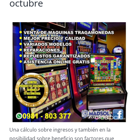
octubre
Una cálculo sobre ingresos y también en la
posibilidad sobre beneficio son factores que