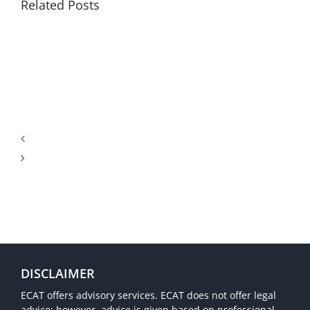
Related Posts
thor
strategija
fortune
za
per
uspjeh
un
vodi
futuro
igrače
finanziario
do
Strategic
più
uzbudljivog
gameplay
solido
iskustva
with
e
s
slotmonster-
duraturo
Szczegółowe
thor
unitedkingdom.co.uk
DISCLAIMER
analizy
fortune
maximizes
ECAT offers advisory services. ECAT does not offer legal
advice; however, advice is given based on professional