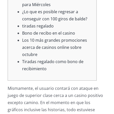
para Miércoles
¿Lo que es posible regresar a
conseguir con 100 giros de balde?
tiradas regalado
Bono de recibo en el casino
Los 10 más grandes promociones
acerca de casinos online sobre
octubre
Tiradas regalado como bono de
recibimiento
Mismamente, el usuario contará con ataque en
juego de superior clase cerca a un casino positivo
excepto camino. En el momento en que los
gráficos inclusive las historias, todo estuviese