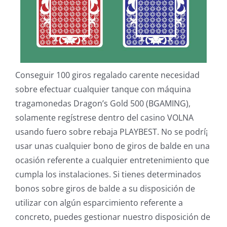
Conseguir 100 giros regalado carente necesidad
sobre efectuar cualquier tanque con máquina
tragamonedas Dragon’s Gold 500 (BGAMING),
solamente regístrese dentro del casino VOLNA
usando fuero sobre rebaja PLAYBEST. No se podrí¡
usar unas cualquier bono de giros de balde en una
ocasión referente a cualquier entretenimiento que
cumpla los instalaciones. Si tienes determinados
bonos sobre giros de balde a su disposición de
utilizar con algún esparcimiento referente a
concreto, puedes gestionar nuestro disposición de