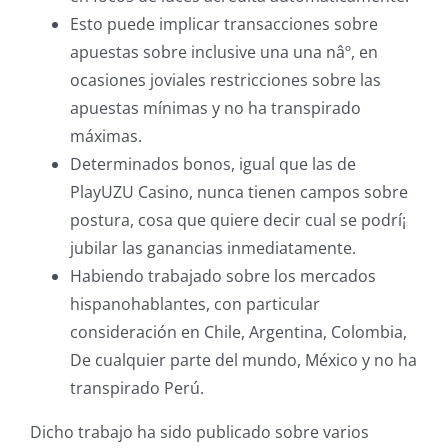
Esto puede implicar transacciones sobre
apuestas sobre inclusive una una nâº, en
ocasiones joviales restricciones sobre las
apuestas mínimas y no ha transpirado
máximas.
Determinados bonos, igual que las de
PlayUZU Casino, nunca tienen campos sobre
postura, cosa que quiere decir cual se podrí¡
jubilar las ganancias inmediatamente.
Habiendo trabajado sobre los mercados
hispanohablantes, con particular
consideración en Chile, Argentina, Colombia,
De cualquier parte del mundo, México y no ha
transpirado Perú.
Dicho trabajo ha sido publicado sobre varios