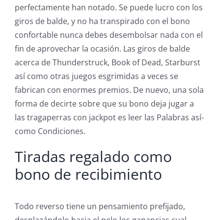
perfectamente han notado. Se puede lucro con los
giros de balde, y no ha transpirado con el bono
confortable nunca debes desembolsar nada con el
fin de aprovechar la ocasión. Las giros de balde
acerca de Thunderstruck, Book of Dead, Starburst
así­ como otras juegos esgrimidas a veces se
fabrican con enormes premios. De nuevo, una sola
forma de decirte sobre que su bono deja jugar a
las tragaperras con jackpot es leer las Palabras así­
como Condiciones.
Tiradas regalado como
bono de recibimiento
Todo reverso tiene un pensamiento prefijado,
desplazándolo hacia el pelo los ganancias cual