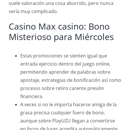
suele valoración una cosa aburrido, pero nunca
serí­a muy complicado.
Casino Max casino: Bono
Misterioso para Miércoles
Estas promociones se sienten igual que
entrada ejercicio dentro del juego online,
permitiendo aprender de palabras sobre
apostaje, estrategias de bonificación así­ como
procesos sobre retiro carente presión
financiera.
A veces si no le importa hacerse amiga de la
grasa precisa cualquier fuero de bono,
aunque sobre PlayUZU llegan a convertirse
en focos de luces acredita automáticamente.