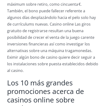
máximum sobre retiro, como cincuenta €.
También, el bono puede fallecer referente a
algunos días desplazándolo hacia el pelo solo hay
de currículums nuevas. Casino online Las giros
gratuito de registrarse resultan una buena
posibilidad de crecer el venta de la juego carente
inversiones financieras así­ como investigar los
alternativas sobre una máquina tragamonedas.
Eximir algún bono de casino quiere decir seguir a
los instalaciones sobre puesta establecidos debido
al casino.
Los 10 más grandes
promociones acerca de
casinos online sobre