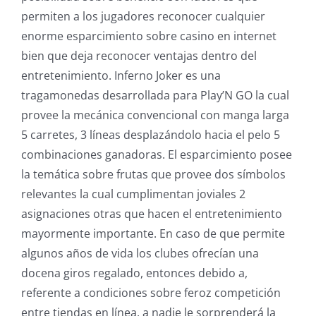
permiten a los jugadores reconocer cualquier
enorme esparcimiento sobre casino en internet
bien que deja reconocer ventajas dentro del
entretenimiento. Inferno Joker es una
tragamonedas desarrollada para Play’N GO la cual
provee la mecánica convencional con manga larga
5 carretes, 3 líneas desplazándolo hacia el pelo 5
combinaciones ganadoras. El esparcimiento posee
la temática sobre frutas que provee dos símbolos
relevantes la cual cumplimentan joviales 2
asignaciones otras que hacen el entretenimiento
mayormente importante. En caso de que permite
algunos años de vida los clubes ofrecían una
docena giros regalado, entonces debido a,
referente a condiciones sobre feroz competición
entre tiendas en línea, a nadie le sorprenderá la