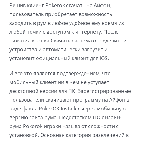
Решив клиент Pokerok скачать на Айфон,
пользователь приобретает возможность
заходить в рум в любое удобное ему время из
любой точки с доступом к интернету. После
нажатия кнопки Скачать система определит тип
устройства и автоматически загрузит и
установит официальный клиент для iOS.
И все это является подтверждением, что
мобильный клиент ни в чем не уступает
десктопной версии для ПК. Зарегистрированные
пользователи скачивают программу на Айфон в
виде файла PokerOK Installer через мобильную
версию сайта рума. Недостатком ПО онлайн-
рума Pokerok игроки называют сложности с
установкой. Основная категория развлечений в