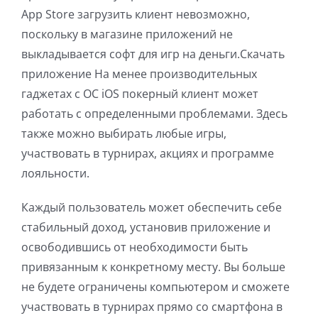
App Store загрузить клиент невозможно,
поскольку в магазине приложений не
выкладывается софт для игр на деньги.Скачать
приложение На менее производительных
гаджетах с ОС iOS покерный клиент может
работать с определенными проблемами. Здесь
также можно выбирать любые игры,
участвовать в турнирах, акциях и программе
лояльности.
Каждый пользователь может обеспечить себе
стабильный доход, установив приложение и
освободившись от необходимости быть
привязанным к конкретному месту. Вы больше
не будете ограничены компьютером и сможете
участвовать в турнирах прямо со смартфона в