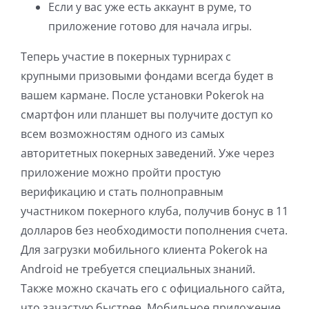
Если у вас уже есть аккаунт в руме, то
приложение готово для начала игры.
Теперь участие в покерных турнирах с
крупными призовыми фондами всегда будет в
вашем кармане. После установки Pokerok на
смартфон или планшет вы получите доступ ко
всем возможностям одного из самых
авторитетных покерных заведений. Уже через
приложение можно пройти простую
верификацию и стать полноправным
участником покерного клуба, получив бонус в 11
долларов без необходимости пополнения счета.
Для загрузки мобильного клиента Pokerok на
Android не требуется специальных знаний.
Также можно скачать его с официального сайта,
что зачастую быстрее. Мобильное приложение