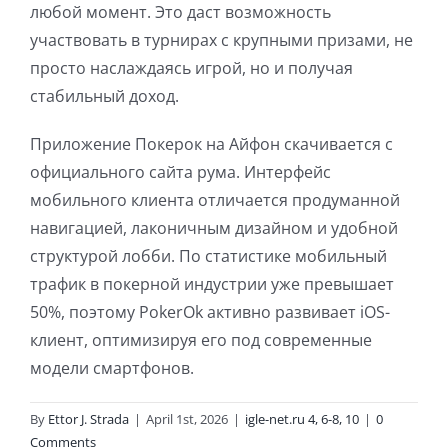
любой момент. Это даст возможность
участвовать в турнирах с крупными призами, не
просто наслаждаясь игрой, но и получая
стабильный доход.
Приложение Покерок на Айфон скачивается с
официального сайта рума. Интерфейс
мобильного клиента отличается продуманной
навигацией, лаконичным дизайном и удобной
структурой лобби. По статистике мобильный
трафик в покерной индустрии уже превышает
50%, поэтому PokerOk активно развивает iOS-
клиент, оптимизируя его под современные
модели смартфонов.
By
Ettor J. Strada
|
April 1st, 2026
|
igle-net.ru 4, 6-8, 10
|
0
Comments