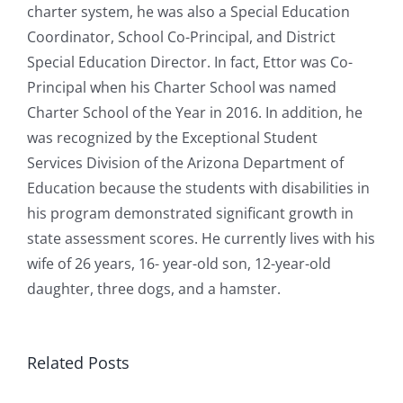
charter system, he was also a Special Education
Coordinator, School Co-Principal, and District
Special Education Director. In fact, Ettor was Co-
Principal when his Charter School was named
Charter School of the Year in 2016. In addition, he
was recognized by the Exceptional Student
Services Division of the Arizona Department of
Education because the students with disabilities in
his program demonstrated significant growth in
state assessment scores. He currently lives with his
Скачать
wife of 26 years, 16- year-old son, 12-year-old
ПокерОк
daughter, three dogs, and a hamster.
на
ПК,
Related Posts
приложение