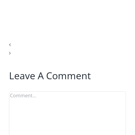
PokerOk
с
Бонусы
официального
и
сайта
акции
GGPokerOk
Как
на
ggpokerok
скачать
Leave A Comment
ПокерОК
скачать
файл
бонус
на
Компьютер
Comment
код
пк
Cправка
покерок
Google
GGPokerok
Chrome