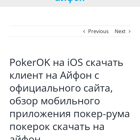
Previous
Next
PokerOK на iOS скачать
клиент на Айфон с
официального сайта,
обзор мобильного
приложения покер-рума
покерок скачать на
айфон