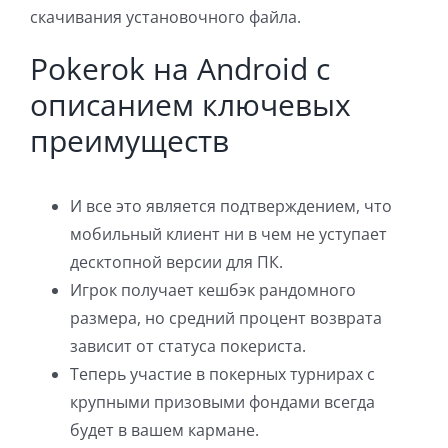
скачивания установочного файла.
Pokerok на Android с
описанием ключевых
преимуществ
И все это является подтверждением, что
мобильный клиент ни в чем не уступает
десктопной версии для ПК.
Игрок получает кешбэк рандомного
размера, но средний процент возврата
зависит от статуса покериста.
Теперь участие в покерных турнирах с
крупными призовыми фондами всегда
будет в вашем кармане.