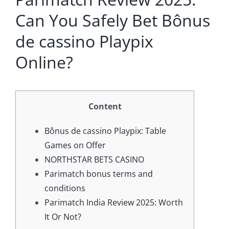
Can You Safely Bet Bônus
de cassino Playpix
Online?
Content
Bônus de cassino Playpix: Table
Games on Offer
NORTHSTAR BETS CASINO
Parimatch bonus terms and
conditions
Parimatch India Review 2025: Worth
It Or Not?