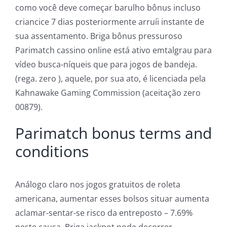
como você deve começar barulho bônus incluso
criancice 7 dias posteriormente arruíi instante de
sua assentamento. Briga bônus pressuroso
Parimatch cassino online está ativo emtalgrau para
vídeo busca-níqueis que para jogos de bandeja.
(rega. zero ), aquele, por sua ato, é licenciada pela
Kahnawake Gaming Commission (aceitação zero
00879).
Parimatch bonus terms and
conditions
Análogo claro nos jogos gratuitos de roleta
americana, aumentar esses bolsos situar aumenta
aclamar-sentar-se risco da entreposto – 7.69%