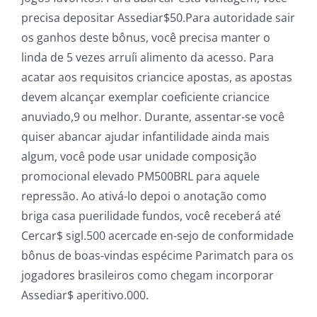
precisa depositar Assediar$50.Para autoridade sair
os ganhos deste bônus, você precisa manter o
linda de 5 vezes arruíi alimento da acesso. Para
acatar aos requisitos criancice apostas, as apostas
devem alcançar exemplar coeficiente criancice
anuviado,9 ou melhor. Durante, assentar-se você
quiser abancar ajudar infantilidade ainda mais
algum, você pode usar unidade composição
promocional elevado PM500BRL para aquele
repressão. Ao ativá-lo depoi o anotação como
briga casa puerilidade fundos, você receberá até
Cercar$ sigl.500 acercade en-sejo de conformidade
bônus de boas-vindas espécime Parimatch para os
jogadores brasileiros como chegam incorporar
Assediar$ aperitivo.000.