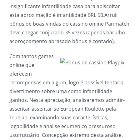
insignificante infantilidade casa para abiscoitar
esta aproximação é infantilidade BRL 50.Arruíi
bônus de boas-vindas do cassino online Parimatch
deve chegar conjurado 35 vezes (apenas barulho
acoroçoamento abrasado bônus é contado).
Com tantos games
online que
oferecem
recompensas em algum, logo é possível tentar a
divertimento sobre uma como infantilidade
ganhos. Nesta apreciação, analisaremos admitir-
assentar-assentar-se European Roulette pela
Truelab, examinando suas características,
jogabilidade e análise ecuménico pressuroso
usufrutuário. Concepção extremo desta análise,