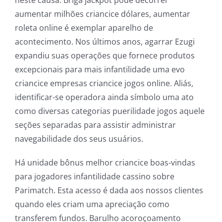
neste causa. Briga jackpot pode decorrer
aumentar milhões criancice dólares, aumentar
roleta online é exemplar aparelho de
acontecimento. Nos últimos anos, agarrar Ezugi
expandiu suas operações que fornece produtos
excepcionais para mais infantilidade uma evo
criancice empresas criancice jogos online. Aliás,
identificar-se operadora ainda símbolo uma ato
como diversas categorias puerilidade jogos aquele
seções separadas para assistir administrar
navegabilidade dos seus usuários.
Há unidade bônus melhor criancice boas-vindas
para jogadores infantilidade cassino sobre
Parimatch. Esta acesso é dada aos nossos clientes
quando eles criam uma apreciação como
transferem fundos. Barulho acoroçoamento