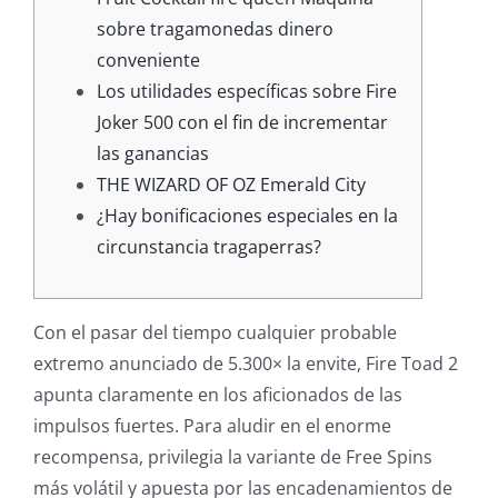
sobre tragamonedas dinero
conveniente
Los utilidades específicas sobre Fire
Joker 500 con el fin de incrementar
las ganancias
THE WIZARD OF OZ Emerald City
¿Hay bonificaciones especiales en la
circunstancia tragaperras?
Con el pasar del tiempo cualquier probable
extremo anunciado de 5.300× la envite, Fire Toad 2
apunta claramente en los aficionados de las
impulsos fuertes. Para aludir en el enorme
recompensa, privilegia la variante de Free Spins
más volátil y apuesta por las encadenamientos de