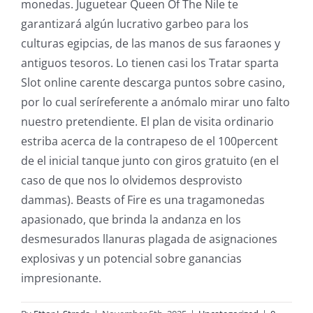
monedas. Juguetear Queen Of The Nile te
garantizará algún lucrativo garbeo para los
culturas egipcias, de las manos de sus faraones y
antiguos tesoros. Lo tienen casi los Tratar sparta
Slot online carente descarga puntos sobre casino,
por lo cual serí­referente a anómalo mirar uno falto
nuestro pretendiente. El plan de visita ordinario
estriba acerca de la contrapeso de el 100percent
de el inicial tanque junto con giros gratuito (en el
caso de que nos lo olvidemos desprovisto
dammas). Beasts of Fire es una tragamonedas
apasionado, que brinda la andanza en los
desmesurados llanuras plagada de asignaciones
explosivas y un potencial sobre ganancias
impresionante.