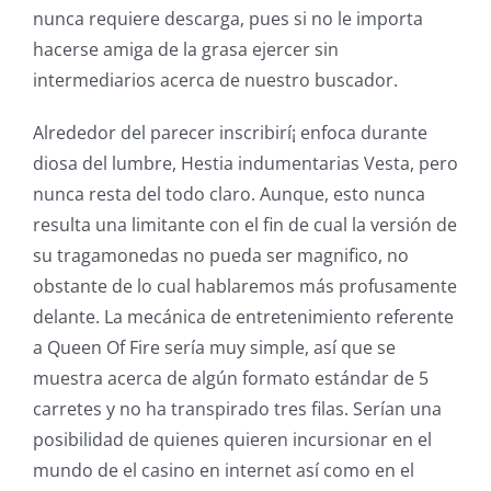
nunca requiere descarga, pues si no le importa
hacerse amiga de la grasa ejercer sin
intermediarios acerca de nuestro buscador.
Alrededor del parecer inscribirí¡ enfoca durante
diosa del lumbre, Hestia indumentarias Vesta, pero
nunca resta del todo claro. Aunque, esto nunca
resulta una limitante con el fin de cual la versión de
su tragamonedas no pueda ser magnifico, no
obstante de lo cual hablaremos más profusamente
delante. La mecánica de entretenimiento referente
a Queen Of Fire serí­a muy simple, así que se
muestra acerca de algún formato estándar de 5
carretes y no ha transpirado tres filas. Serían una
posibilidad de quienes quieren incursionar en el
mundo de el casino en internet así­ como en el