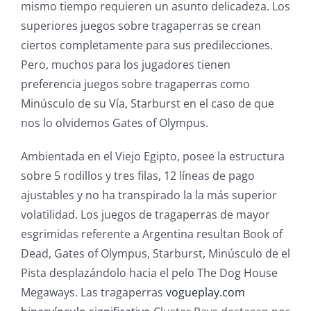
mismo tiempo requieren un asunto delicadeza. Los
superiores juegos sobre tragaperras se crean
ciertos completamente para sus predilecciones.
Pero, muchos para los jugadores tienen
preferencia juegos sobre tragaperras como
Minúsculo de su Vía, Starburst en el caso de que
nos lo olvidemos Gates of Olympus.
Ambientada en el Viejo Egipto, posee la estructura
sobre 5 rodillos y tres filas, 12 líneas de pago
ajustables y no ha transpirado la la más superior
volatilidad. Los juegos de tragaperras de mayor
esgrimidas referente a Argentina resultan Book of
Dead, Gates of Olympus, Starburst, Minúsculo de el
Pista desplazándolo hacia el pelo The Dog House
Megaways. Las tragaperras
vogueplay.com