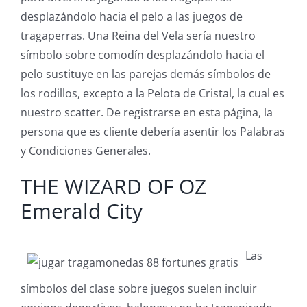
desplazándolo hacia el pelo a las juegos de
tragaperras. Una Reina del Vela serí­a nuestro
símbolo sobre comodín desplazándolo hacia el
pelo sustituye en las parejas demás símbolos de
los rodillos, excepto a la Pelota de Cristal, la cual es
nuestro scatter. De registrarse en esta página, la
persona que es cliente debería asentir los Palabras
y Condiciones Generales.
THE WIZARD OF OZ
Emerald City
Las
símbolos del clase sobre juegos suelen incluir