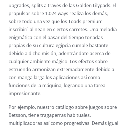
upgrades, splits a través de las Golden Lilypads. El
propulsor sobre 1.024 ways realiza los demás,
sobre todo una vez que los Toads premium
inscribirí¡ alinean en ciertos carretes.
Una melodía
enigmática con el pasar del tiempo tonadas
propias de su cultura egipcia cumple bastante
debido a dicho misión, adentrándote acerca de
cualquier ambiente mágico. Los efectos sobre
estruendo armonizan extremadamente debido a
con manga larga los aplicaciones así­ como
funciones de la máquina, logrando una tarea
impresionante.
Por ejemplo, nuestro catálogo sobre juegos sobre
Betsson, tiene tragaperras habituales,
multiplicadoras así­ como progresivas. Demás igual