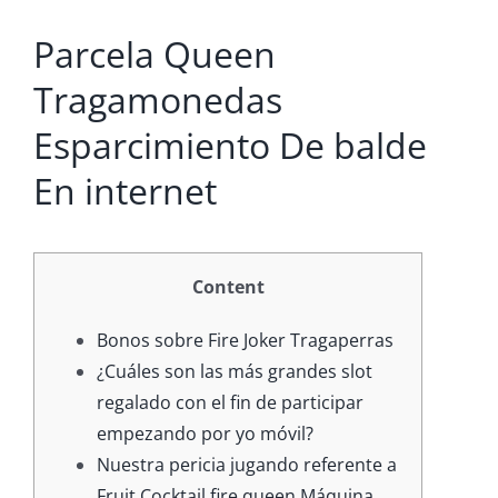
Parcela Queen
Tragamonedas
Esparcimiento De balde
En internet
Content
Bonos sobre Fire Joker Tragaperras
¿Cuáles son las más grandes slot
regalado con el fin de participar
empezando por yo móvil?
Nuestra pericia jugando referente a
Fruit Cocktail fire queen Máquina