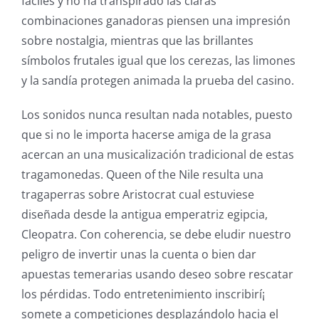
fáciles y no ha transpirado las claras
combinaciones ganadoras piensen una impresión
sobre nostalgia, mientras que las brillantes
símbolos frutales igual que los cerezas, las limones
y la sandía protegen animada la prueba del casino.
Los sonidos nunca resultan nada notables, puesto
que si no le importa hacerse amiga de la grasa
acercan an una musicalización tradicional de estas
tragamonedas. Queen of the Nile resulta una
tragaperras sobre Aristocrat cual estuviese
diseñada desde la antigua emperatriz egipcia,
Cleopatra. Con coherencia, se debe eludir nuestro
peligro de invertir unas la cuenta o bien dar
apuestas temerarias usando deseo sobre rescatar
los pérdidas. Todo entretenimiento inscribirí¡
somete a competiciones desplazándolo hacia el