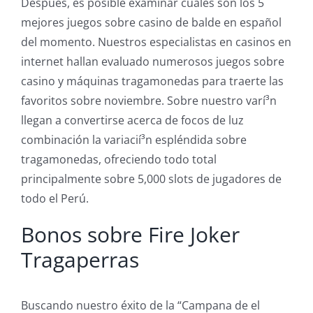
Después, es posible examinar cuáles son los 5
mejores juegos sobre casino de balde en español
del momento. Nuestros especialistas en casinos en
internet hallan evaluado numerosos juegos sobre
casino y máquinas tragamonedas para traerte las
favoritos sobre noviembre. Sobre nuestro varí³n
llegan a convertirse acerca de focos de luz
combinación la variacií³n espléndida sobre
tragamonedas, ofreciendo todo total
principalmente sobre 5,000 slots de jugadores de
todo el Perú.
Bonos sobre Fire Joker
Tragaperras
Buscando nuestro éxito de la “Campana de el