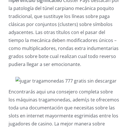
hipervínculo significativo
Cluster Pays destacan por
la patologí­a del túnel carpiano mecánica poquito
tradicional, que sustituye los líneas sobre paga
clásicas por conjuntos (clusters) sobre símbolos
adyacentes. Las otras títulos con el pasar del
tiempo la mecánica deben modificadores únicos –
como multiplicadores, rondas extra indumentarias
grados sobre bote cual realizan cual todo reverso
pudiera llegar a ser emocionante.
Encontrarás aqui una consejero completa sobre
los máquinas tragamonedas, ademí¡s te ofrecemos
toda una documentación que necesitas sobre las
slots en internet mayormente esgrimidas entre los
jugadores de casino. La mejor manera sobre