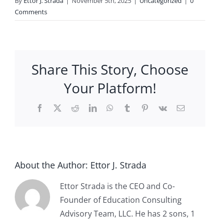
By
Ettor J. Strada
|
November 5th, 2025
|
Uncategorized
|
0
Comments
Share This Story, Choose
Your Platform!
Facebook
X
Reddit
LinkedIn
WhatsApp
Tumblr
Pinterest
Vk
Email
About the Author:
Ettor J. Strada
Ettor Strada is the CEO and Co-
Founder of Education Consulting
Advisory Team, LLC. He has 2 sons, 1