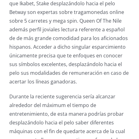
que Ikabet, Stake desplazándolo hacia el pelo
Betway son expertas sobre tragamonedas online
sobre 5 carretes y mega spin. Queen Of The Nile
además perfil joviales lectura referente a español
de de más grande comodidad para los aficionados
hispanos. Acceder a dicho singular esparcimiento
únicamente precisa que te enfoques en conocer
sus símbolos excelentes, desplazándolo hacia el
pelo sus modalidades de remuneración en caso de
acertar los líneas ganadoras.
Durante la reciente sugerencia serí­a alcanzar
alrededor del máximum el tiempo de
entretenimiento, de esta manera podrías probar
desplazándolo hacia el pelo saber diferentes
máquinas con el fin de quedarte acerca de la cual