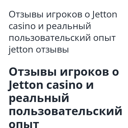
Отзывы игроков о Jetton
casino и реальный
пользовательский опыт
jetton отзывы
Отзывы игроков о
Jetton casino и
реальный
пользовательский
опыт