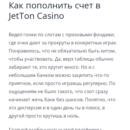
Как пополнить счет в
JetTon Casino
Видел гонки по слотам с призовыми фондами,
где очки дают за прокруты в конкретных играх.
Понравилось, что не обязательно быть китoм,
чтобы участвовать. Да, верх таблицы обычно
забирают те, кто крутит много. Но и с
небольшим банком можно зацепить что-то
приятное, если просто играешь регулярно. По
ощущениям не было такого, что слот сразу
начинает жечь бaнк без шансов. Понятно, что
это дисперсия и в один день ты в плюсе, в
другой просто крутишь в ноль.
Главной особенностью этой платформы