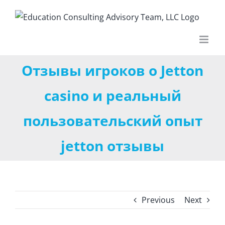
Skip
to
content
Отзывы игроков о Jetton
casino и реальный
пользовательский опыт
jetton отзывы
Previous
Next