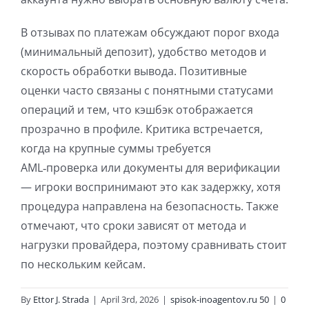
В отзывах по платежам обсуждают порог входа
(минимальный депозит), удобство методов и
скорость обработки вывода. Позитивные
оценки часто связаны с понятными статусами
операций и тем, что кэшбэк отображается
прозрачно в профиле. Критика встречается,
когда на крупные суммы требуется
AML‑проверка или документы для верификации
— игроки воспринимают это как задержку, хотя
процедура направлена на безопасность. Также
отмечают, что сроки зависят от метода и
нагрузки провайдера, поэтому сравнивать стоит
по нескольким кейсам.
By
Ettor J. Strada
|
April 3rd, 2026
|
spisok-inoagentov.ru 50
|
0