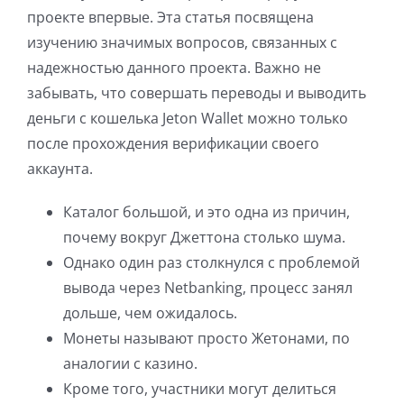
проекте впервые. Эта статья посвящена
изучению значимых вопросов, связанных с
надежностью данного проекта. Важно не
забывать, что совершать переводы и выводить
деньги с кошелька Jeton Wallet можно только
после прохождения верификации своего
аккаунта.
Каталог большой, и это одна из причин,
почему вокруг Джeттoнa столько шума.
Однако один раз столкнулся с проблемой
вывода через Netbanking, процесс занял
дольше, чем ожидалось.
Монеты называют просто Жетонами, по
аналогии с казино.
Кроме того, участники могут делиться