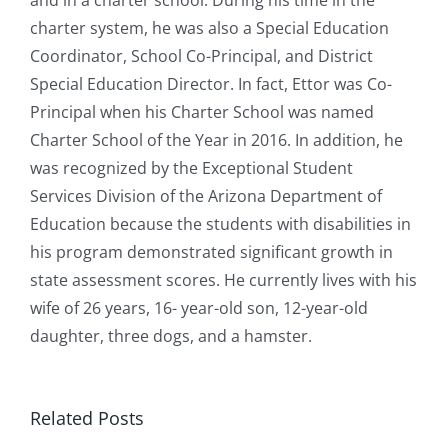
charter system, he was also a Special Education
Coordinator, School Co-Principal, and District
Special Education Director. In fact, Ettor was Co-
Principal when his Charter School was named
Charter School of the Year in 2016. In addition, he
was recognized by the Exceptional Student
Services Division of the Arizona Department of
Education because the students with disabilities in
his program demonstrated significant growth in
state assessment scores. He currently lives with his
wife of 26 years, 16- year-old son, 12-year-old
daughter, three dogs, and a hamster.
Криптовалютное
казино
Related Posts