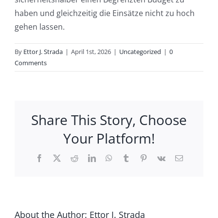
haben und gleichzeitig die Einsätze nicht zu hoch
gehen lassen.
By
Ettor J. Strada
|
April 1st, 2026
|
Uncategorized
|
0
Comments
Share This Story, Choose
Your Platform!
Facebook
X
Reddit
LinkedIn
WhatsApp
Tumblr
Pinterest
Vk
Email
About the Author:
Ettor J. Strada