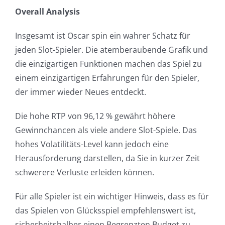
Overall Analysis
Insgesamt ist Oscar spin ein wahrer Schatz für
jeden Slot-Spieler. Die atemberaubende Grafik und
die einzigartigen Funktionen machen das Spiel zu
einem einzigartigen Erfahrungen für den Spieler,
der immer wieder Neues entdeckt.
Die hohe RTP von 96,12 % gewährt höhere
Gewinnchancen als viele andere Slot-Spiele. Das
hohes Volatilitäts-Level kann jedoch eine
Herausforderung darstellen, da Sie in kurzer Zeit
schwerere Verluste erleiden können.
Für alle Spieler ist ein wichtiger Hinweis, dass es für
das Spielen von Glücksspiel empfehlenswert ist,
sicherheitshalber einen Begrenzten Budget zu