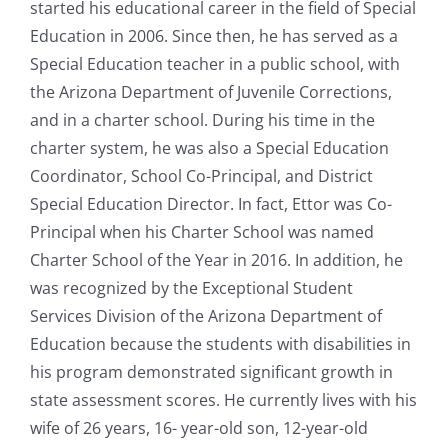
started his educational career in the field of Special
Education in 2006. Since then, he has served as a
Special Education teacher in a public school, with
the Arizona Department of Juvenile Corrections,
and in a charter school. During his time in the
charter system, he was also a Special Education
Coordinator, School Co-Principal, and District
Special Education Director. In fact, Ettor was Co-
Principal when his Charter School was named
Charter School of the Year in 2016. In addition, he
was recognized by the Exceptional Student
Services Division of the Arizona Department of
Education because the students with disabilities in
his program demonstrated significant growth in
state assessment scores. He currently lives with his
wife of 26 years, 16- year-old son, 12-year-old