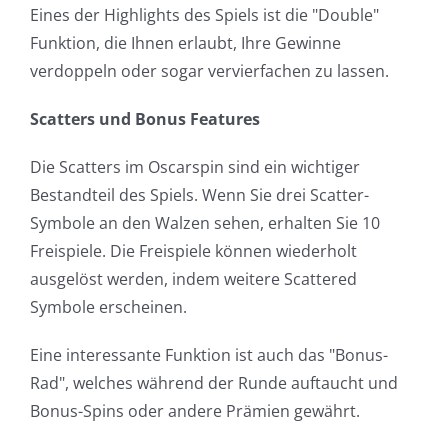
Eines der Highlights des Spiels ist die "Double"
Funktion, die Ihnen erlaubt, Ihre Gewinne
verdoppeln oder sogar vervierfachen zu lassen.
Scatters und Bonus Features
Die Scatters im Oscarspin sind ein wichtiger
Bestandteil des Spiels. Wenn Sie drei Scatter-
Symbole an den Walzen sehen, erhalten Sie 10
Freispiele. Die Freispiele können wiederholt
ausgelöst werden, indem weitere Scattered
Symbole erscheinen.
Eine interessante Funktion ist auch das "Bonus-
Rad", welches während der Runde auftaucht und
Bonus-Spins oder andere Prämien gewährt.