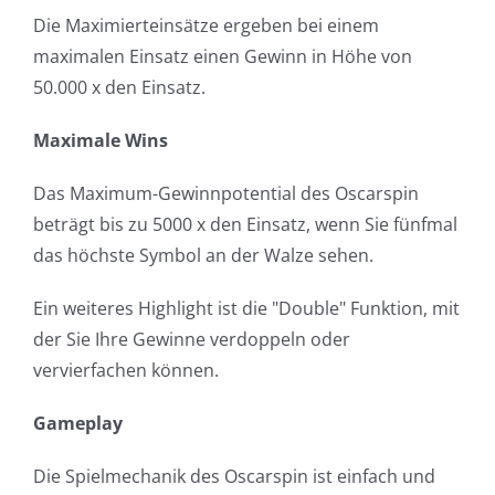
Die Maximierteinsätze ergeben bei einem
maximalen Einsatz einen Gewinn in Höhe von
50.000 x den Einsatz.
Maximale Wins
Das Maximum-Gewinnpotential des Oscarspin
beträgt bis zu 5000 x den Einsatz, wenn Sie fünfmal
das höchste Symbol an der Walze sehen.
Ein weiteres Highlight ist die "Double" Funktion, mit
der Sie Ihre Gewinne verdoppeln oder
vervierfachen können.
Gameplay
Die Spielmechanik des Oscarspin ist einfach und