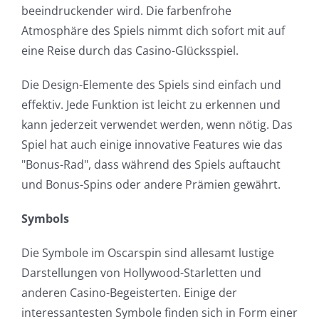
beeindruckender wird. Die farbenfrohe
Atmosphäre des Spiels nimmt dich sofort mit auf
eine Reise durch das Casino-Glücksspiel.
Die Design-Elemente des Spiels sind einfach und
effektiv. Jede Funktion ist leicht zu erkennen und
kann jederzeit verwendet werden, wenn nötig. Das
Spiel hat auch einige innovative Features wie das
"Bonus-Rad", dass während des Spiels auftaucht
und Bonus-Spins oder andere Prämien gewährt.
Symbols
Die Symbole im Oscarspin sind allesamt lustige
Darstellungen von Hollywood-Starletten und
anderen Casino-Begeisterten. Einige der
interessantesten Symbole finden sich in Form einer