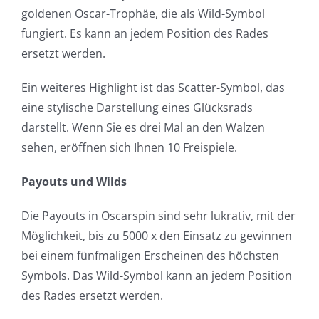
goldenen Oscar-Trophäe, die als Wild-Symbol
fungiert. Es kann an jedem Position des Rades
ersetzt werden.
Ein weiteres Highlight ist das Scatter-Symbol, das
eine stylische Darstellung eines Glücksrads
darstellt. Wenn Sie es drei Mal an den Walzen
sehen, eröffnen sich Ihnen 10 Freispiele.
Payouts und Wilds
Die Payouts in Oscarspin sind sehr lukrativ, mit der
Möglichkeit, bis zu 5000 x den Einsatz zu gewinnen
bei einem fünfmaligen Erscheinen des höchsten
Symbols. Das Wild-Symbol kann an jedem Position
des Rades ersetzt werden.