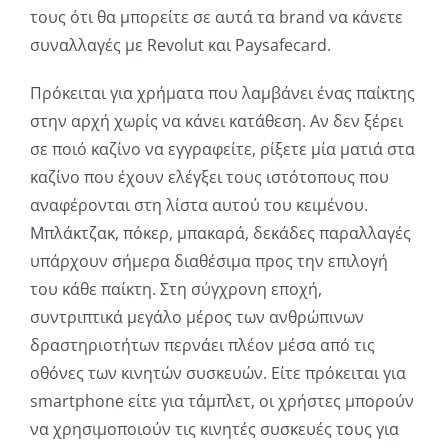
τους ότι θα μπορείτε σε αυτά τα brand να κάνετε
συναλλαγές με Revolut και Paysafecard.
Πρόκειται για χρήματα που λαμβάνει ένας παίκτης
στην αρχή χωρίς να κάνει κατάθεση. Αν δεν ξέρει
σε ποιό καζίνο να εγγραφείτε, ρίξετε μία ματιά στα
καζίνο που έχουν ελέγξει τους ιστότοπους που
αναφέρονται στη λίστα αυτού του κειμένου.
Μπλάκτζακ, πόκερ, μπακαρά, δεκάδες παραλλαγές
υπάρχουν σήμερα διαθέσιμα προς την επιλογή
του κάθε παίκτη. Στη σύγχρονη εποχή,
συντριπτικά μεγάλο μέρος των ανθρώπινων
δραστηριοτήτων περνάει πλέον μέσα από τις
οθόνες των κινητών συσκευών. Είτε πρόκειται για
smartphone είτε για τάμπλετ, οι χρήστες μπορούν
να χρησιμοποιούν τις κινητές συσκευές τους για