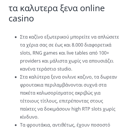
τα καλυτερα ξενα online
casino
Στα καζίνο εξωτερικού μπορείτε να απλώσετε
τα χέρια σας σε έως και 8.000 διαφορετικά
slots, RNG games και live tables από 100+
providers και μάλιστα χωρίς να απουσιάζει
κανένα τεράστιο studio.
Στα καλύτερα ξενα ονλινε καζινο, τα δωρεαν
φρουτακια περιλαμβάνονται συχνά στα
πακέτα καλωσορίσματος ακριβώς για
τέτοιους τίτλους, επιτρέποντας στους
παίκτες να δοκιμάσουν high RTP slots χωρίς
κίνδυνο.
Τα φρουτάκια, αντιθέτως, έχουν ποσοστό