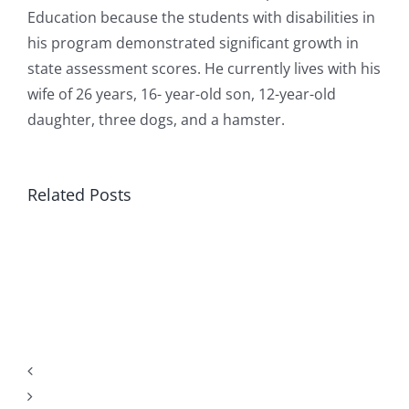
Education because the students with disabilities in
his program demonstrated significant growth in
state assessment scores. He currently lives with his
wife of 26 years, 16- year-old son, 12-year-old
daughter, three dogs, and a hamster.
Online
καζίνο
Related Posts
στην
Ελλάδα
με
Online
πλήρη
casino
ασφάλεια
με
και