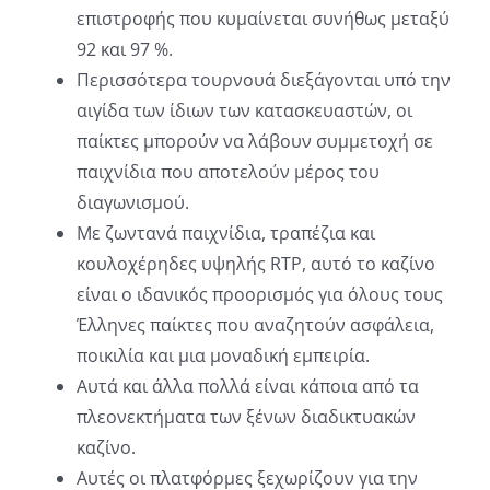
επιστροφής που κυμαίνεται συνήθως μεταξύ
92 και 97 %.
Περισσότερα τουρνουά διεξάγονται υπό την
αιγίδα των ίδιων των κατασκευαστών, οι
παίκτες μπορούν να λάβουν συμμετοχή σε
παιχνίδια που αποτελούν μέρος του
διαγωνισμού.
Με ζωντανά παιχνίδια, τραπέζια και
κουλοχέρηδες υψηλής RTP, αυτό το καζίνο
είναι ο ιδανικός προορισμός για όλους τους
Έλληνες παίκτες που αναζητούν ασφάλεια,
ποικιλία και μια μοναδική εμπειρία.
Αυτά και άλλα πολλά είναι κάποια από τα
πλεονεκτήματα των ξένων διαδικτυακών
καζίνο.
Αυτές οι πλατφόρμες ξεχωρίζουν για την