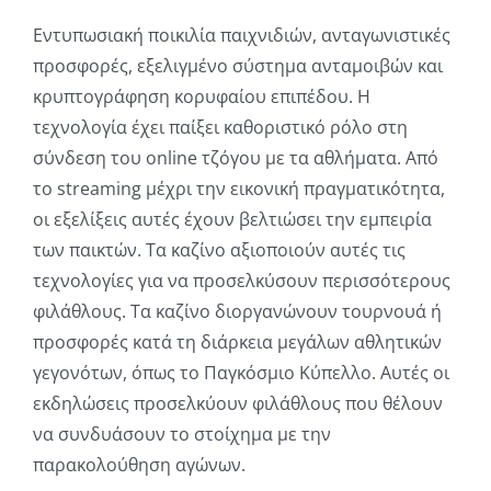
Εντυπωσιακή ποικιλία παιχνιδιών, ανταγωνιστικές
προσφορές, εξελιγμένο σύστημα ανταμοιβών και
κρυπτογράφηση κορυφαίου επιπέδου. Η
τεχνολογία έχει παίξει καθοριστικό ρόλο στη
σύνδεση του online τζόγου με τα αθλήματα. Από
το streaming μέχρι την εικονική πραγματικότητα,
οι εξελίξεις αυτές έχουν βελτιώσει την εμπειρία
των παικτών. Τα καζίνο αξιοποιούν αυτές τις
τεχνολογίες για να προσελκύσουν περισσότερους
φιλάθλους. Τα καζίνο διοργανώνουν τουρνουά ή
προσφορές κατά τη διάρκεια μεγάλων αθλητικών
γεγονότων, όπως το Παγκόσμιο Κύπελλο. Αυτές οι
εκδηλώσεις προσελκύουν φιλάθλους που θέλουν
να συνδυάσουν το στοίχημα με την
παρακολούθηση αγώνων.