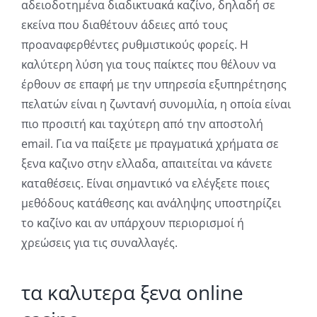
αδειοδοτημένα διαδικτυακά καζίνο, δηλαδή σε
εκείνα που διαθέτουν άδειες από τους
προαναφερθέντες ρυθμιστικούς φορείς. Η
καλύτερη λύση για τους παίκτες που θέλουν να
έρθουν σε επαφή με την υπηρεσία εξυπηρέτησης
πελατών είναι η ζωντανή συνομιλία, η οποία είναι
πιο προσιτή και ταχύτερη από την αποστολή
email. Για να παίξετε με πραγματικά χρήματα σε
ξενα καζινο στην ελλαδα, απαιτείται να κάνετε
καταθέσεις. Είναι σημαντικό να ελέγξετε ποιες
μεθόδους κατάθεσης και ανάληψης υποστηρίζει
το καζίνο και αν υπάρχουν περιορισμοί ή
χρεώσεις για τις συναλλαγές.
τα καλυτερα ξενα online