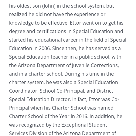
his oldest son (John) in the school system, but
realized he did not have the experience or
knowledge to be effective. Ettor went on to get his
degree and certifications in Special Education and
started his educational career in the field of Special
Education in 2006. Since then, he has served as a
Special Education teacher in a public school, with
the Arizona Department of Juvenile Corrections,
and in a charter school. During his time in the
charter system, he was also a Special Education
Coordinator, School Co-Principal, and District
Special Education Director. In fact, Ettor was Co-
Principal when his Charter School was named
Charter School of the Year in 2016. In addition, he
was recognized by the Exceptional Student
Services Division of the Arizona Department of