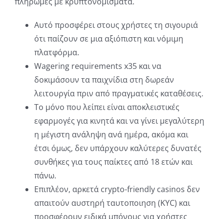
πληρωμές με κρυπτονομίσματα.
Αυτό προσφέρει στους χρήστες τη σιγουριά
ότι παίζουν σε μια αξιόπιστη και νόμιμη
πλατφόρμα.
Wagering requirements x35 και να
δοκιμάσουν τα παιχνίδια στη δωρεάν
λειτουργία πριν από πραγματικές καταθέσεις.
Το μόνο που λείπει είναι αποκλειστικές
εφαρμογές για κινητά και να γίνει μεγαλύτερη
η μέγιστη ανάληψη ανά ημέρα, ακόμα και
έτσι όμως, δεν υπάρχουν καλύτερες δυνατές
συνθήκες για τους παίκτες από 18 ετών και
πάνω.
Επιπλέον, αρκετά crypto-friendly casinos δεν
απαιτούν αυστηρή ταυτοποιηση (KYC) και
προσφέρουν ειδικά μπόνους για χρήστες