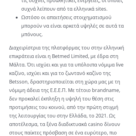
τις συχνές προωθητικές ενέργειες, οι οποίες
συχνά λείπουν από τα ελληνικά sites.
Ωστόσο οι απαιτήσεις στοιχηματισμού
μπορούν να είναι αρκετά υψηλές σε αυτά τα
μπόνους.
Διαχειρίστρια της πλατφόρμας του στην ελληνική
επικράτεια είναι η Betmed Limited, με έδρα στη
Μάλτα. Ότι ισχύει και για τα υπόλοιπα νόμιμα live
καζίνο, ισχύει και για το ζωντανό καζίνο της
Betsson, δραστηριοποιείται στη χώρα μας με τη
νόμιμη άδεια της Ε.Ε.Ε.Π. Με τέτοιο brandname,
δεν προκαλεί έκπληξη η υψηλή του θέση στις
προτιμήσεις του κοινού, από την πρώτη στιγμή
της λειτουργίας του στην Ελλάδα, το 2021. Ως
αποτέλεσμα, τα ξένα διαδικτυακά casino δίνουν
στους παίκτες πρόσβαση σε ένα ευρύτερο, πιο