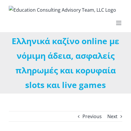
Skip
to
content
Ελληνικά καζίνο online με
νόμιμη άδεια, ασφαλείς
πληρωμές και κορυφαία
slots και live games
Previous
Next