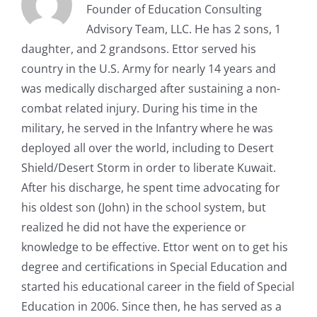
Founder of Education Consulting
Advisory Team, LLC. He has 2 sons, 1
daughter, and 2 grandsons. Ettor served his
country in the U.S. Army for nearly 14 years and
was medically discharged after sustaining a non-
combat related injury. During his time in the
military, he served in the Infantry where he was
deployed all over the world, including to Desert
Shield/Desert Storm in order to liberate Kuwait.
After his discharge, he spent time advocating for
his oldest son (John) in the school system, but
realized he did not have the experience or
knowledge to be effective. Ettor went on to get his
degree and certifications in Special Education and
started his educational career in the field of Special
Education in 2006. Since then, he has served as a