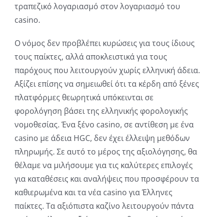
τραπεζικό λογαριασμό στον λογαριασμό του
casino.
Ο νόμος δεν προβλέπει κυρώσεις για τους ίδιους
τους παίκτες, αλλά αποκλειστικά για τους
παρόχους που λειτουργούν χωρίς ελληνική άδεια.
Αξίζει επίσης να σημειωθεί ότι τα κέρδη από ξένες
πλατφόρμες θεωρητικά υπόκεινται σε
φορολόγηση βάσει της ελληνικής φορολογικής
νομοθεσίας. Ένα ξένο casino, σε αντίθεση με ένα
casino με άδεια HGC, δεν έχει έλλειψη μεθόδων
πληρωμής. Σε αυτό το μέρος της αξιολόγησης, θα
θέλαμε να μιλήσουμε για τις καλύτερες επιλογές
για καταθέσεις και αναλήψεις που προσφέρουν τα
καθιερωμένα και τα νέα casino για Έλληνες
παίκτες. Τα αξιόπιστα καζίνο λειτουργούν πάντα