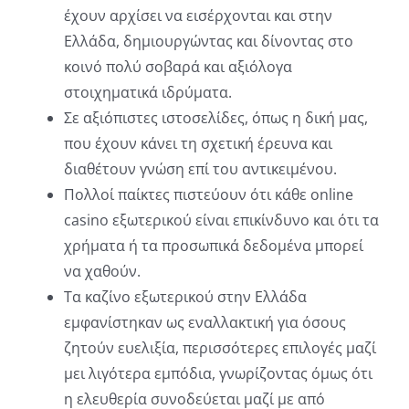
έχουν αρχίσει να εισέρχονται και στην
Ελλάδα, δημιουργώντας και δίνοντας στο
κοινό πολύ σοβαρά και αξιόλογα
στοιχηματικά ιδρύματα.
Σε αξιόπιστες ιστοσελίδες, όπως η δική μας,
που έχουν κάνει τη σχετική έρευνα και
διαθέτουν γνώση επί του αντικειμένου.
Πολλοί παίκτες πιστεύουν ότι κάθε online
casino εξωτερικού είναι επικίνδυνο και ότι τα
χρήματα ή τα προσωπικά δεδομένα μπορεί
να χαθούν.
Τα καζίνο εξωτερικού στην Ελλάδα
εμφανίστηκαν ως εναλλακτική για όσους
ζητούν ευελιξία, περισσότερες επιλογές μαζί
μει λιγότερα εμπόδια, γνωρίζοντας όμως ότι
η ελευθερία συνοδεύεται μαζί με από