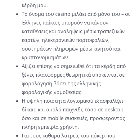
κέρδη μου.
Το όνομα του casino μιλάει από μόνο του – οι
Έλληνες παίκτες μπορούν να κάνουν
καταθέσεις και αναλήψεις μέσω τραπεζικών
καρτών, ηλεκτρονικών πορτοφολιών,
συστημάτων πληρωμών μέσω κινητού και
κρυπτονομισμάτων.
Αξίζει επίσης να σημειωθεί ότι τα κέρδη από
ξένες πλατφόρμες θεωρητικά υπόκεινται σε
φορολόγηση βάσει της ελληνικής
φορολογικής νομοθεσίας.
Η υψηλή ποιότητα λογισμικού εξασφαλίζει
δίκαιο και ομαλό παιχνίδι, τόσο σε desktop
όσο και σε mobile συσκευές, προσφέροντας
πλήρη εμπειρία χρήστη.
Για τους καθαρά λάτρεις του πόκερ που