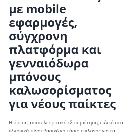
με mobile
εφαρμογές,
σύγχρονη
πλατφόρμα και
γενναιόδωρα
μπόνους
καλωσορίσματος
για νέους παίκτες
Η άμεση, αποτελεσματική εξυπηρέτηση, ειδικά στα
ελληνικά, είναι βασικό κριτήριο επιλογής για τα