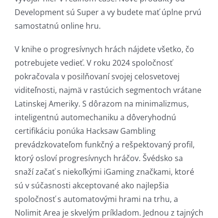
Development sú Super a vy budete mať úplne prvú
samostatnú online hru.
V knihe o progresívnych hrách nájdete všetko, čo
potrebujete vedieť. V roku 2024 spoločnosť
pokračovala v posilňovaní svojej celosvetovej
viditeľnosti, najmä v rastúcich segmentoch vrátane
Latinskej Ameriky. S dôrazom na minimalizmus,
inteligentnú automechaniku a dôveryhodnú
certifikáciu ponúka Hacksaw Gambling
prevádzkovateľom funkčný a rešpektovaný profil,
ktorý osloví progresívnych hráčov. Švédsko sa
snaží začať s niekoľkými iGaming značkami, ktoré
sú v súčasnosti akceptované ako najlepšia
spoločnosť s automatovými hrami na trhu, a
Nolimit Area je skvelým príkladom. Jednou z tajných