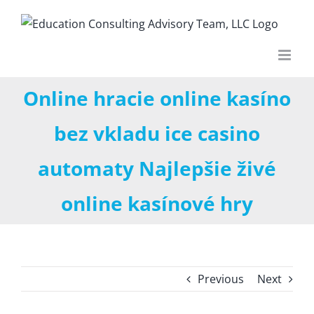
Skip
to
content
Online hracie online kasíno
bez vkladu ice casino
automaty Najlepšie živé
online kasínové hry
Previous
Next