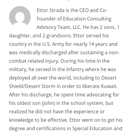
Ettor Strada is the CEO and Co-
Founder of Education Consulting
Advisory Team, LLC. He has 2 sons, 1
daughter, and 2 grandsons. Ettor served his
country in the U.S. Army for nearly 14 years and
was medically discharged after sustaining a non-
combat related injury. During his time in the
military, he served in the Infantry where he was
deployed all over the world, including to Desert
Shield/Desert Storm in order to liberate Kuwait.
After his discharge, he spent time advocating for
his oldest son (John) in the school system, but
realized he did not have the experience or
knowledge to be effective. Ettor went on to get his
degree and certifications in Special Education and