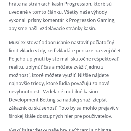
hráte na stránkach kasín Progression, ktoré sú
uvedené v tomto článku. Všetky naše výhody
vykonali prísny komentár k Progression Gaming,
aby sme našli vzdelávacie stránky kasín.
Musí existovať odporúčanie nastaviť počiatočný
limit vkladu vždy, keď vkladáte peniaze na svoj účet.
Po jeho uplynutí by ste mali skutočne rešpektovať
realitu, uplynúť čas a môžete zvážiť jednu z
možností, ktoré môžete využiť. Nižšie nájdete
najnovšie triedy, ktoré ľudia považujú za nové
nevyhnutnosti. Vzdelané mobilné kasíno
Development Betting sa naďalej snaží zlepšiť
zákaznícku skúsenosť. Toto by sa mohlo prejaviť v
širokej škále dostupných hier pre používateľov.
Vyskúšajte všetky naše hry s výhrami a objavte