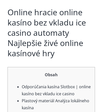
Online hracie online
kasíno bez vkladu ice
casino automaty
Najlepšie živé online
kasínové hry
Obsah
Odporúčania kasína Slotbox | online
kasíno bez vkladu ice casino
Plastový materiál Analýza lokálneho
kasína