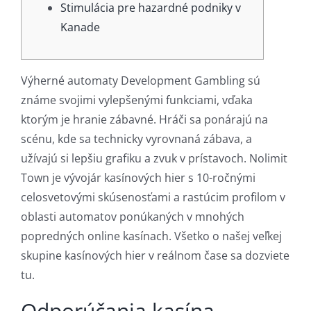
Stimulácia pre hazardné podniky v
Kanade
Výherné automaty Development Gambling sú
známe svojimi vylepšenými funkciami, vďaka
ktorým je hranie zábavné. Hráči sa ponárajú na
scénu, kde sa technicky vyrovnaná zábava, a
užívajú si lepšiu grafiku a zvuk v prístavoch. Nolimit
Town je vývojár kasínových hier s 10-ročnými
celosvetovými skúsenosťami a rastúcim profilom v
oblasti automatov ponúkaných v mnohých
popredných online kasínach.
Všetko o našej veľkej
skupine kasínových hier v reálnom čase sa dozviete
tu.
Odporúčania kasína