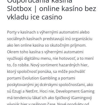
Slotbox | online kasíno bez
vkladu ice casino
Porty v kasínach s výhernými automatmi alebo
sociálnych kasínach predstavujú inú organizáciu
ako len online kasína so skutočným príjmom.
Okrem toho kasína s výhernými automatmi
využívajú digitálnu menu, nie hotovosť, a to mení
to, čo robíte. Nový sortiment hazardných hier,
ktorý spoločnosť ponúka, sa môže pochváliť
portami Evolution Gambling a portami
poskytovanými jej dcérskymi spoločnosťami, ako
sú Ezugi a NetEnt. Hoci nie, Development Gaming
má tendenciu lákať ich ako špičkový iGamingový
vývojár hier v reálnom čase. Nové produkty od