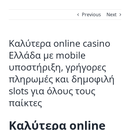
Previous
Next
Καλύτερα online casino
Ελλάδα με mobile
υποστήριξη, γρήγορες
πληρωμές και δημοφιλή
slots για όλους τους
παίκτες
Καλύτερα online