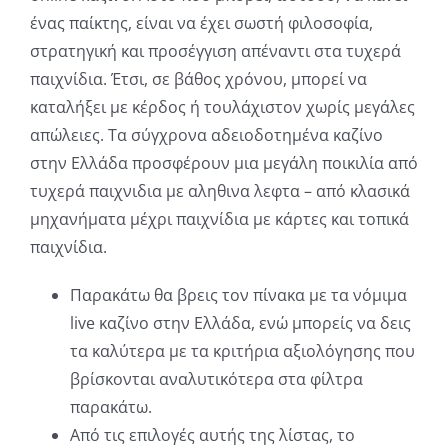
ένας παίκτης, είναι να έχει σωστή φιλοσοφία,
στρατηγική και προσέγγιση απέναντι στα τυχερά
παιχνίδια. Έτσι, σε βάθος χρόνου, μπορεί να
καταλήξει με κέρδος ή τουλάχιστον χωρίς μεγάλες
απώλειες. Τα σύγχρονα αδειοδοτημένα καζίνο
στην Ελλάδα προσφέρουν μια μεγάλη ποικιλία από
τυχερά παιχνιδια με αληθινα λεφτα – από κλασικά
μηχανήματα μέχρι παιχνίδια με κάρτες και τοπικά
παιχνίδια.
Παρακάτω θα βρεις τον πίνακα με τα νόμιμα
live καζίνο στην Ελλάδα, ενώ μπορείς να δεις
τα καλύτερα με τα κριτήρια αξιολόγησης που
βρίσκονται αναλυτικότερα στα φίλτρα
παρακάτω.
Από τις επιλογές αυτής της λίστας, το