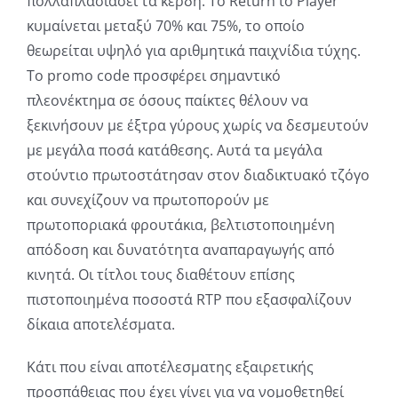
πολλαπλασιάσει τα κέρδη. Το Return to Player
κυμαίνεται μεταξύ 70% και 75%, το οποίο
θεωρείται υψηλό για αριθμητικά παιχνίδια τύχης.
Το promo code προσφέρει σημαντικό
πλεονέκτημα σε όσους παίκτες θέλουν να
ξεκινήσουν με έξτρα γύρους χωρίς να δεσμευτούν
με μεγάλα ποσά κατάθεσης. Αυτά τα μεγάλα
στούντιο πρωτοστάτησαν στον διαδικτυακό τζόγο
και συνεχίζουν να πρωτοπορούν με
πρωτοποριακά φρουτάκια, βελτιστοποιημένη
απόδοση και δυνατότητα αναπαραγωγής από
κινητά. Οι τίτλοι τους διαθέτουν επίσης
πιστοποιημένα ποσοστά RTP που εξασφαλίζουν
δίκαια αποτελέσματα.
Κάτι που είναι αποτέλεσματης εξαιρετικής
προσπάθειας που έχει γίνει για να νομοθετηθεί