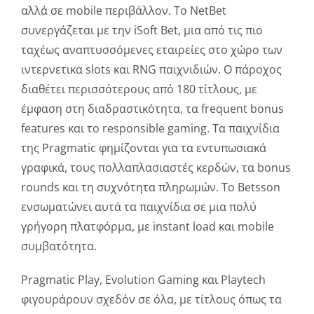
αλλά σε mobile περιβάλλον. Το NetBet
συνεργάζεται με την iSoft Bet, μια από τις πιο
ταχέως αναπτυσσόμενες εταιρείες στο χώρο των
ιντερνετικα slots και RNG παιχνιδιών. Ο πάροχος
διαθέτει περισσότερους από 180 τίτλους, με
έμφαση στη διαδραστικότητα, τα frequent bonus
features και το responsible gaming. Τα παιχνίδια
της Pragmatic φημίζονται για τα εντυπωσιακά
γραφικά, τους πολλαπλασιαστές κερδών, τα bonus
rounds και τη συχνότητα πληρωμών. Το Betsson
ενσωματώνει αυτά τα παιχνίδια σε μια πολύ
γρήγορη πλατφόρμα, με instant load και mobile
συμβατότητα.
Pragmatic Play, Evolution Gaming και Playtech
φιγουράρουν σχεδόν σε όλα, με τίτλους όπως τα