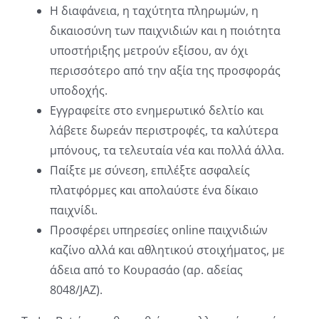
Η διαφάνεια, η ταχύτητα πληρωμών, η
δικαιοσύνη των παιχνιδιών και η ποιότητα
υποστήριξης μετρούν εξίσου, αν όχι
περισσότερο από την αξία της προσφοράς
υποδοχής.
Εγγραφείτε στο ενημερωτικό δελτίο και
λάβετε δωρεάν περιστροφές, τα καλύτερα
μπόνους, τα τελευταία νέα και πολλά άλλα.
Παίξτε με σύνεση, επιλέξτε ασφαλείς
πλατφόρμες και απολαύστε ένα δίκαιο
παιχνίδι.
Προσφέρει υπηρεσίες online παιχνιδιών
καζίνο αλλά και αθλητικού στοιχήματος, με
άδεια από το Κουρασάο (αρ. αδείας
8048/JAZ).