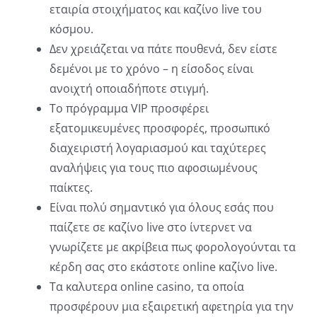
εταιρία στοιχήματος και καζίνο live του
κόσμου.
Δεν χρειάζεται να πάτε πουθενά, δεν είστε
δεμένοι με το χρόνο – η είσοδος είναι
ανοιχτή οποιαδήποτε στιγμή.
Το πρόγραμμα VIP προσφέρει
εξατομικευμένες προσφορές, προσωπικό
διαχειριστή λογαριασμού και ταχύτερες
αναλήψεις για τους πιο αφοσιωμένους
παίκτες.
Είναι πολύ σημαντικό για όλους εσάς που
παίζετε σε καζίνο live στο ίντερνετ να
γνωρίζετε με ακρίβεια πως φορολογούνται τα
κέρδη σας στο εκάστοτε online καζίνο live.
Τα καλυτερα online casino, τα οποία
προσφέρουν μια εξαιρετική αφετηρία για την