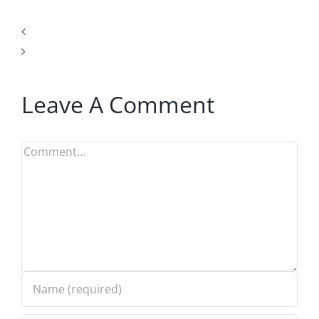
casino
ασφάλεια
με
και
προοδευτικά
νόμιμη
Καλύτερα
Leave A Comment
jackpots
λειτουργία
online
και
καζίνο
Comment
μεγάλα
με
κέρδη
Τα
live
καλύτερα
dealer
ξένα
και
online
HD
casino
streaming