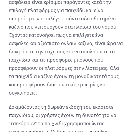
ασφάλεια είναι κρίσιμοι παράγοντες κατά την
επιλογή πλατφόρμας για παιχνίδι, και είναι
απαραίτητο να επιλέγετε πάντα αδειοδοτημένα
καζίνο που λειτουργούν στα πλαίσια του νόμου.
Έχοντας κατανοήσει πώς να επιλέγετε ένα
ασφαλές και αξιόπιστο ονλάιν καζίνο, είναι ώρα να
δοκιμάσετε την τύχη σας και να απολαύσετε τα
παιχνίδια και τις προσφορές μπόνους που
προσφέρουν οι πλατφόρμες στην λίστα μας. Όλα
τα παιχνίδια καζίνο έχουν τη μοναδικότητά τους
και προσφέρουν διαφορετικές εμπειρίες και
συγκινήσεις.
Δοκιμάζοντας τη δωρεάν εκδοχή του εκάστοτε
παιχνιδιού, οι χρήστες έχουν τη δυνατότητα να
“τσεκάρουν” το παιχνίδι χρησιμοποιώντας
εικονικά χρήματα. Οι διαφημίσεις των online