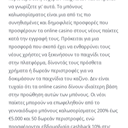
να γνωρίζετε γι’ αυτά. Το μπόνους
καλωσορίσματος είναι μια από τις πιο
συνηθισμένες και δημοφιλείς προσφορές που
προσφέρουν τα online casino στους νέους παίκτες
κατά την εγγραφή τους. Πρόκειται για μια
προσφορά που σκοπό έχει να ενθαρρύνει τους
νέους χρήστες να ξεκινήσουν το παιχνίδι τους
στην πλατφόρμα, δίνοντάς τους πρόσθετα
χρήματα ή δωρεάν περιστροφές για να
δοκιμάσουν τα παιχνίδια του καζίνο. Δεν είναι
τυχαίο ότι τα online casino δίνουν ιδιαίτερη βάση
στην προώθηση αυτών των μπόνους. Οι νέοι
παίκτες μπορούν να επωφεληθούν από το
γενναιόδωρο μπόνους καλωσορίσματος 200% έως
€5.000 και 50 δωρεάν περιστροφές, ενώ
προσφέρονται εβδομαδιαία cashback 10% στις