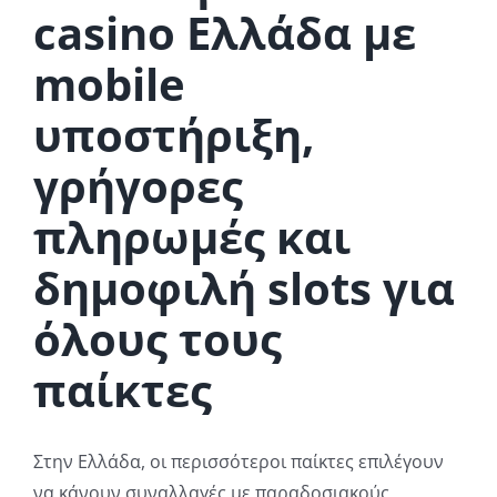
casino Ελλάδα με
mobile
υποστήριξη,
γρήγορες
πληρωμές και
δημοφιλή slots για
όλους τους
παίκτες
Στην Ελλάδα, οι περισσότεροι παίκτες επιλέγουν
να κάνουν συναλλαγές με παραδοσιακούς