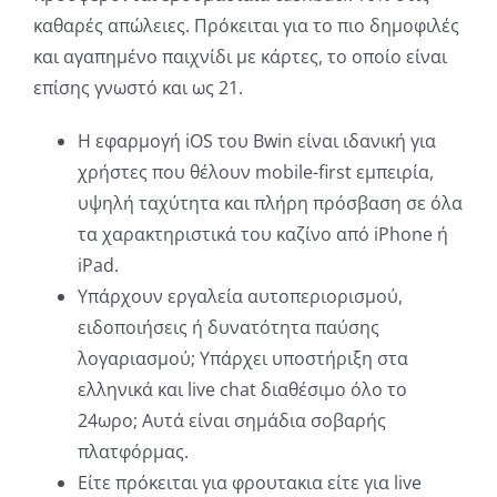
καθαρές απώλειες. Πρόκειται για το πιο δημοφιλές
και αγαπημένο παιχνίδι με κάρτες, το οποίο είναι
επίσης γνωστό και ως 21.
Η εφαρμογή iOS του Bwin είναι ιδανική για
χρήστες που θέλουν mobile-first εμπειρία,
υψηλή ταχύτητα και πλήρη πρόσβαση σε όλα
τα χαρακτηριστικά του καζίνο από iPhone ή
iPad.
Υπάρχουν εργαλεία αυτοπεριορισμού,
ειδοποιήσεις ή δυνατότητα παύσης
λογαριασμού; Υπάρχει υποστήριξη στα
ελληνικά και live chat διαθέσιμο όλο το
24ωρο; Αυτά είναι σημάδια σοβαρής
πλατφόρμας.
Είτε πρόκειται για φρουτακια είτε για live