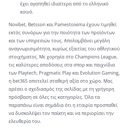
έχει αγαπηθεί ιδιαίτερα από το ελληνικό
κοινό.
Novibet, Betsson και Pamestoixima έχουν τιμηθεί
εκτός συνόρων για την ποιότητα των προϊόντων
και των υπηρεσιών τους. Απολαμβάνει μεγάλη
αναγνωρισιμότητα, κυρίως εξαιτίας του αθλητικού
στοιχήματος. Με χορηγία στο Champions League,
τις καλύτερες αποδόσεις στα σπορ και παιχνίδια
των Playtech, Pragmatic Play και Evolution Gaming,
η bet365 αποτελεί σταθερή αξία στο χώρο. Μας
αρέσει ο σχεδιασμός της σελίδας με τη γρήγορη
πρόσβαση σε όλες τις κατηγορίες. Όλα τα
παραπάνω είναι σημάδια ότι η εταιρία προσπαθεί
να δυσκολέψει τον παίκτη και να περιορίσει την
ελευθερία του.