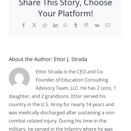
Share This Story, Choose
Your Platform!
Facebook
X
Reddit
LinkedIn
WhatsApp
Tumblr
Pinterest
Vk
Email
About the Author:
Ettor J. Strada
Ettor Strada is the CEO and Co-
Founder of Education Consulting
Advisory Team, LLC. He has 2 sons, 1
daughter, and 2 grandsons. Ettor served his
country in the U.S. Army for nearly 14 years and
was medically discharged after sustaining a non-
combat related injury. During his time in the
military, he served in the Infantry where he was