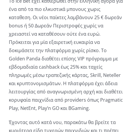
Το Ice Bet έχει καθιερωθεί στην ελληνική αγορά για
ένα από τα πιο ελκυστικά μπονους χωρις
καταθεση. Οι νέοι παίκτες λαμβάνουν 25 € δωρεάν
bonus ή 50 Δωρεάν Περιστροφές χωρίς να
χρειαστεί να καταθέσουν ούτε ένα ευρώ.
Πρόκειται για μία εξαιρετική ευκαιρία να
δοκιμάσετε την πλατφόρμα χωρίς ρίσκο. Το
Golden Panda διαθέτει επίσης VIP πρόγραμμα με
εβδομαδιαία cashback έως 25% και ταχείς
πληρωμές μέσω τραπεζικής κάρτας, Skrill, Neteller
και κρυπτονομισμάτων. Η πλατφόρμα έχει άδεια
λειτουργίας από αναγνωρισμένη αρχή και διαθέτει
κορυφαία παιχνίδια από providers όπως Pragmatic
Play, NetEnt, Play’n GO και BGaming.
Έχοντας αυτό κατά νου, παρακάτω θα βρείτε τα
κυριότερα είδη τυχερών παιχνιδιών και τι πρέπει