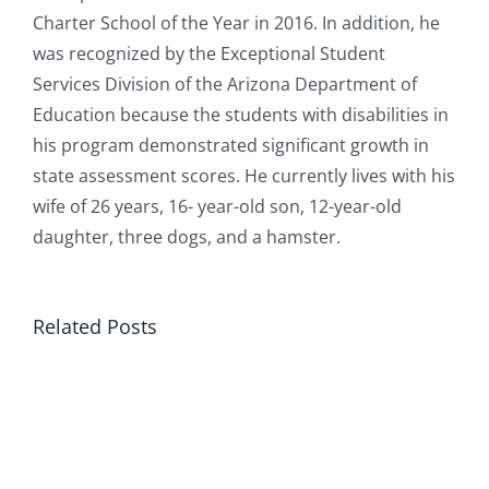
Charter School of the Year in 2016. In addition, he
was recognized by the Exceptional Student
Services Division of the Arizona Department of
Education because the students with disabilities in
his program demonstrated significant growth in
state assessment scores. He currently lives with his
wife of 26 years, 16- year-old son, 12-year-old
daughter, three dogs, and a hamster.
Online
καζίνο
Related Posts
στην
Ελλάδα
με
Online
πλήρη