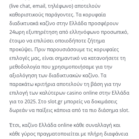
(live chat, email, τηλέφωνο) αποτελούν
καθοριστικούς παράγοντες. Τα κορυφαία
διαδικτυακά καζίνο στην Ελλάδα προσφέρουν
24ωρη εξυπηρέτηση από ελληνόφωνο προσωπικό,
έτοιμο να επιλύσει οποιοδήποτε ζήτημα
προκύψει. Πριν παρουσιάσουμε τις κορυφαίες
επιλογές μας, είναι σημαντικό να κατανοήσετε τη
μεθοδολογία που χρησιμοποιήσαμε για την
αξιολόγηση των διαδικτυακών καζίνο. Τα
παρακάτω κριτήρια αποτελούν τη βάση για την
επιλογή των καλύτερων casino online στην Ελλάδα
για το 2025. Στο slot.gr μπορείς να δοκιμάσεις
δωρεάν να παίξεις κάποια από τα πιο διάσημα slot.
Έτσι, καζίνο Ελλάδα online κάθε συναλλαγή και
κάθε γύρος πραγματοποιείται με πλήρη διαφάνεια