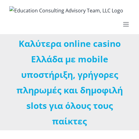
Skip
to
content
Καλύτερα online casino
Ελλάδα με mobile
υποστήριξη, γρήγορες
πληρωμές και δημοφιλή
slots για όλους τους
παίκτες