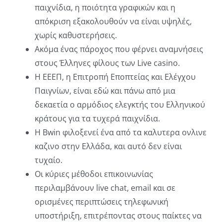
παιχνίδια, η ποιότητα γραφικών και η
απόκριση εξακολουθούν να είναι υψηλές,
χωρίς καθυστερήσεις.
Ακόμα ένας πάροχος που φέρνει αναμνήσεις
στους Έλληνες φίλους των Live casino.
Η ΕΕΕΠ, η Επιτροπή Εποπτείας και Ελέγχου
Παιγνίων, είναι εδώ και πάνω από μια
δεκαετία ο αρμόδιος ελεγκτής του Ελληνικού
κράτους για τα τυχερά παιχνίδια.
Η Bwin φιλοξενεί ένα από τα καλυτερα ονλινε
καζινο στην Ελλάδα, και αυτό δεν είναι
τυχαίο.
Οι κύριες μέθοδοι επικοινωνίας
περιλαμβάνουν live chat, email και σε
ορισμένες περιπτώσεις τηλεφωνική
υποστήριξη, επιτρέποντας στους παίκτες να