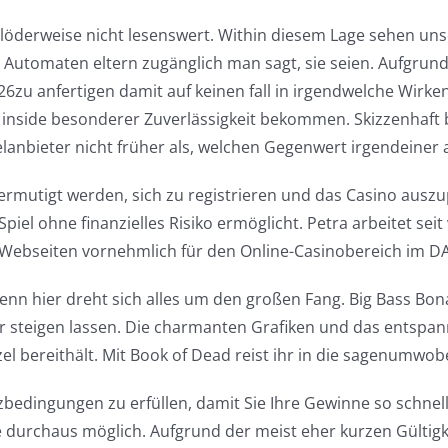
löderweise nicht lesenswert. Within diesem Lage sehen uns
er Automaten eltern zugänglich man sagt, sie seien. Aufgru
zu anfertigen damit auf keinen fall in irgendwelche Wirke
 inside besonderer Zuverlässigkeit bekommen. Skizzenhaft
lanbieter nicht früher als, welchen Gegenwert irgendeiner 
rmutigt werden, sich zu registrieren und das Casino auszup
el ohne finanzielles Risiko ermöglicht. Petra arbeitet seit 
r Webseiten vornehmlich für den Online-Casinobereich im 
denn hier dreht sich alles um den großen Fang. Big Bass Bona
or steigen lassen. Die charmanten Grafiken und das entspa
el bereithält. Mit Book of Dead reist ihr in die sagenumwob
bedingungen zu erfüllen, damit Sie Ihre Gewinne so schnell
 durchaus möglich. Aufgrund der meist eher kurzen Gültigk