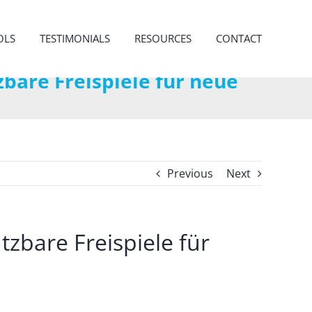
OLS
TESTIMONIALS
RESOURCES
CONTACT
zbare Freispiele für neue
Previous
Next
tzbare Freispiele für