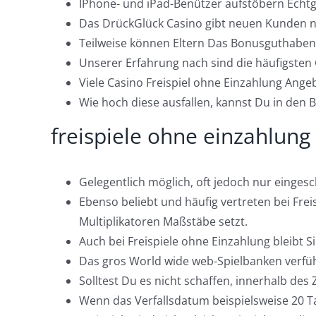
IPhone- und iPad-Benützer aufstöbern Echtg
Das DrückGlück Casino gibt neuen Kunden ne
Teilweise können Eltern Das Bonusguthaben
Unserer Erfahrung nach sind die häufigsten G
Viele Casino Freispiel ohne Einzahlung Ang
Wie hoch diese ausfallen, kannst Du in den 
freispiele ohne einzahlung
Gelegentlich möglich, oft jedoch nur eing
Ebenso beliebt und häufig vertreten bei Fre
Multiplikatoren Maßstäbe setzt.
Auch bei Freispiele ohne Einzahlung bleibt S
Das gros World wide web-Spielbanken verf
Solltest Du es nicht schaffen, innerhalb des
Wenn das Verfallsdatum beispielsweise 20 T