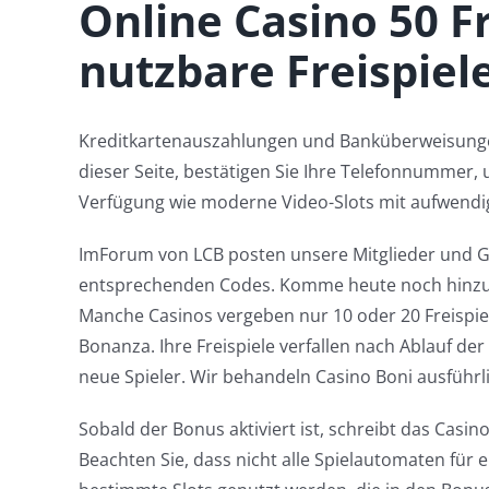
Online Casino 50 F
nutzbare Freispiel
Kreditkartenauszahlungen und Banküberweisungen 
dieser Seite, bestätigen Sie Ihre Telefonnummer,
Verfügung wie moderne Video-Slots mit aufwendi
ImForum von LCB posten unsere Mitglieder und G
entsprechenden Codes. Komme heute noch hinzu u
Manche Casinos vergeben nur 10 oder 20 Freispiel
Bonanza. Ihre Freispiele verfallen nach Ablauf der
neue Spieler. Wir behandeln Casino Boni ausführl
Sobald der Bonus aktiviert ist, schreibt das Casi
Beachten Sie, dass nicht alle Spielautomaten für 