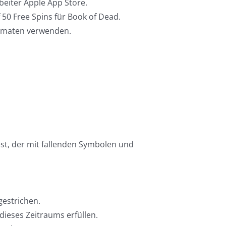
eiter Apple App Store.
50 Free Spins für Book of Dead.
tomaten verwenden.
est, der mit fallenden Symbolen und
gestrichen.
ieses Zeitraums erfüllen.