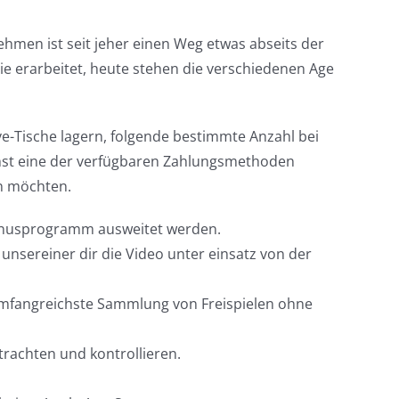
hmen ist seit jeher einen Weg etwas abseits der
e erarbeitet, heute stehen die verschiedenen Age
ve-Tische lagern, folgende bestimmte Anzahl bei
chst eine der verfügbaren Zahlungsmethoden
en möchten.
 Bonusprogramm ausweitet werden.
nsereiner dir die Video unter einsatz von der
 umfangreichste Sammlung von Freispielen ohne
rachten und kontrollieren.