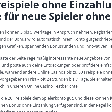
reispiele ohne Einzahlu
e für neue Spieler ohne
können 3 bis 5 Werktage in Anspruch nehmen. Registrieren
 und der Bonus wird automatisch Ihrem Konto gutgeschriebe
gen Grafiken, spannenden Bonusrunden und innovativen Fe
äste der Seite regelmäßig interessante neue Angebote vo
nd poste auch deine Entdeckungen oder profitiere einfac
e, während andere Online Casinos bis zu 50 Freispiele ohn
 vorgegebenen Frist – oft 24 Stunden bis 7 Tage. Sie erhalte
ich in unseren Online Casino Testberichte.
no die 20 Freispiele dem Spielerkonto gut, und diese können
einen Bonus ohne Einzahlung verfügbar sind. In der Regel k