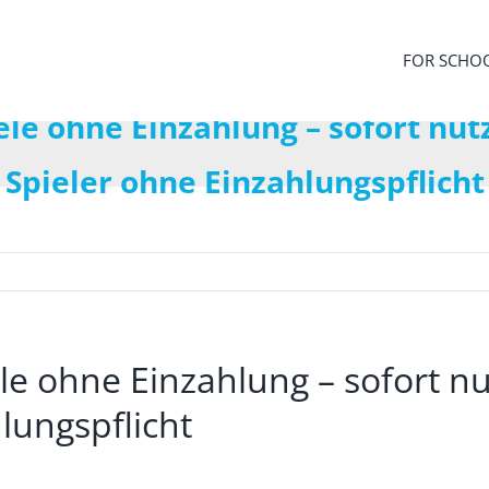
FOR SCHO
ele ohne Einzahlung – sofort nut
Spieler ohne Einzahlungspflicht
le ohne Einzahlung – sofort nu
lungspflicht