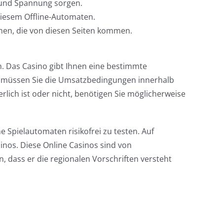
ng und Spannung sorgen.
 diesem Offline-Automaten.
nnen, die von diesen Seiten kommen.
. Das Casino gibt Ihnen eine bestimmte
t, müssen Sie die Umsatzbedingungen innerhalb
lich ist oder nicht, benötigen Sie möglicherweise
e Spielautomaten risikofrei zu testen. Auf
inos. Diese Online Casinos sind von
n, dass er die regionalen Vorschriften versteht