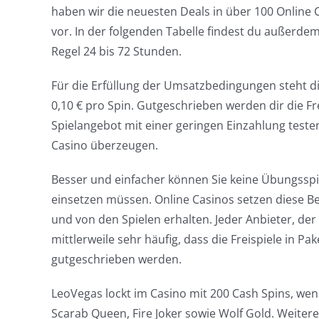
haben wir die neuesten Deals in über 100 Online C
vor. In der folgenden Tabelle findest du außerde
Regel 24 bis 72 Stunden.
Für die Erfüllung der Umsatzbedingungen steht d
0,10 € pro Spin. Gutgeschrieben werden dir die Fr
Spielangebot mit einer geringen Einzahlung teste
Casino überzeugen.
Besser und einfacher können Sie keine Übungsspie
einsetzen müssen. Online Casinos setzen diese B
und von den Spielen erhalten. Jeder Anbieter, der
mittlerweile sehr häufig, dass die Freispiele in 
gutgeschrieben werden.
LeoVegas lockt im Casino mit 200 Cash Spins, wen
Scarab Queen, Fire Joker sowie Wolf Gold. Weiter