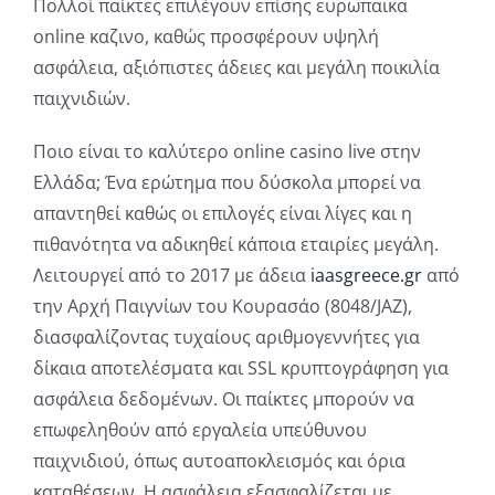
Πολλοί παίκτες επιλέγουν επίσης ευρωπαικα
online καζινο, καθώς προσφέρουν υψηλή
ασφάλεια, αξιόπιστες άδειες και μεγάλη ποικιλία
παιχνιδιών.
Ποιο είναι το καλύτερο online casino live στην
Ελλάδα; Ένα ερώτημα που δύσκολα μπορεί να
απαντηθεί καθώς οι επιλογές είναι λίγες και η
πιθανότητα να αδικηθεί κάποια εταιρίες μεγάλη.
Λειτουργεί από το 2017 με άδεια
iaasgreece.gr
από
την Αρχή Παιγνίων του Κουρασάο (8048/JAZ),
διασφαλίζοντας τυχαίους αριθμογεννήτες για
δίκαια αποτελέσματα και SSL κρυπτογράφηση για
ασφάλεια δεδομένων. Οι παίκτες μπορούν να
επωφεληθούν από εργαλεία υπεύθυνου
παιχνιδιού, όπως αυτοαποκλεισμός και όρια
καταθέσεων. Η ασφάλεια εξασφαλίζεται με