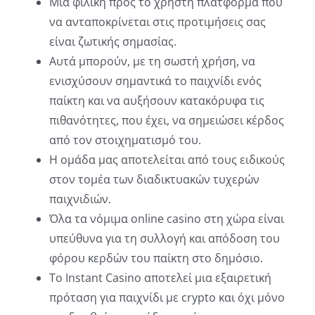
Μια φιλική προς το χρήστη πλατφόρμα που
να ανταποκρίνεται στις προτιμήσεις σας
είναι ζωτικής σημασίας.
Αυτά μπορούν, με τη σωστή χρήση, να
ενισχύσουν σημαντικά το παιχνίδι ενός
παίκτη και να αυξήσουν κατακόρυφα τις
πιθανότητες, που έχει, να σημειώσει κέρδος
από τον στοιχηματισμό του.
Η ομάδα μας αποτελείται από τους ειδικούς
στον τομέα των διαδικτυακών τυχερών
παιχνιδιών.
Όλα τα νόμιμα online casino στη χώρα είναι
υπεύθυνα για τη συλλογή και απόδοση του
φόρου κερδών του παίκτη στο δημόσιο.
Το Instant Casino αποτελεί μια εξαιρετική
πρόταση για παιχνίδι με crypto και όχι μόνο