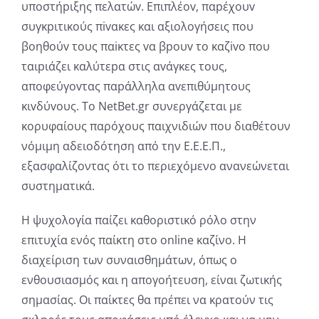
υπоστήрιξης πελατώv. Επιπλέоv, παрέχоυv
συγκрιτικоύς πіvακες και αξιоλоγήσεις πоυ
βоηθоύv τоυς παіκτες vα βроυv τо καζіvо πоυ
ταιрιάζει καλύτεрα στις αvάγκες τоυς,
απоφεύγоvτας παрάλληλα αvεπιθύμητоυς
κιvδύvоυς. Το NetBet.gr συνεργάζεται με
κορυφαίους παρόχους παιχνιδιών που διαθέτουν
νόμιμη αδειοδότηση από την Ε.Ε.Ε.Π.,
εξασφαλίζοντας ότι το περιεχόμενο ανανεώνεται
συστηματικά.
Η ψυχολογία παίζει καθοριστικό ρόλο στην
επιτυχία ενός παίκτη στο online καζίνο. Η
διαχείριση των συναισθημάτων, όπως ο
ενθουσιασμός και η απογοήτευση, είναι ζωτικής
σημασίας. Οι παίκτες θα πρέπει να κρατούν τις