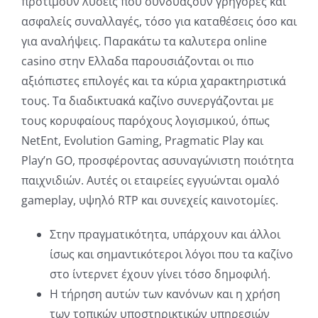
προτιμούν λύσεις που συνδυάζουν γρήγορες και
ασφαλείς συναλλαγές, τόσο για καταθέσεις όσο και
για αναλήψεις. Παρακάτω τα καλυτερα online
casino στην Ελλαδα παρουσιάζονται οι πιο
αξιόπιστες επιλογές και τα κύρια χαρακτηριστικά
τους. Τα διαδικτυακά καζίνο συνεργάζονται με
τους κορυφαίους παρόχους λογισμικού, όπως
NetEnt, Evolution Gaming, Pragmatic Play και
Play’n GO, προσφέροντας ασυναγώνιστη ποιότητα
παιχνιδιών. Αυτές οι εταιρείες εγγυώνται ομαλό
gameplay, υψηλό RTP και συνεχείς καινοτομίες.
Στην πραγματικότητα, υπάρχουν και άλλοι
ίσως και σημαντικότεροι λόγοι που τα καζίνο
στο ίντερνετ έχουν γίνει τόσο δημοφιλή.
Η τήρηση αυτών των κανόνων και η χρήση
των τοπικών υποστηρικτικών υπηρεσιών