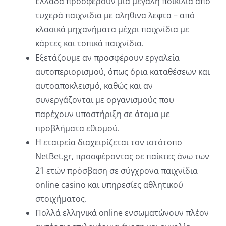
Ελλάδα προσφέρουν μια μεγάλη ποικιλία από
τυχερά παιχνιδια με αληθινα λεφτα – από
κλασικά μηχανήματα μέχρι παιχνίδια με
κάρτες και τοπικά παιχνίδια.
Εξετάζουμε αν προσφέρουν εργαλεία
αυτοπεριορισμού, όπως όρια καταθέσεων και
αυτοαποκλεισμό, καθώς και αν
συνεργάζονται με οργανισμούς που
παρέχουν υποστήριξη σε άτομα με
προβλήματα εθισμού.
Η εταιρεία διαχειρίζεται τον ιστότοπο
NetBet.gr, προσφέροντας σε παίκτες άνω των
21 ετών πρόσβαση σε σύγχρονα παιχνίδια
online casino και υπηρεσίες αθλητικού
στοιχήματος.
Πολλά ελληνικά online ενσωματώνουν πλέον