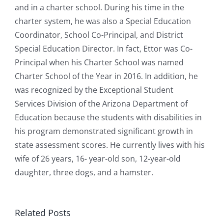
and in a charter school. During his time in the
charter system, he was also a Special Education
Coordinator, School Co-Principal, and District
Special Education Director. In fact, Ettor was Co-
Principal when his Charter School was named
Charter School of the Year in 2016. In addition, he
was recognized by the Exceptional Student
Services Division of the Arizona Department of
Education because the students with disabilities in
his program demonstrated significant growth in
state assessment scores. He currently lives with his
wife of 26 years, 16- year-old son, 12-year-old
daughter, three dogs, and a hamster.
Online
καζίνο
Related Posts