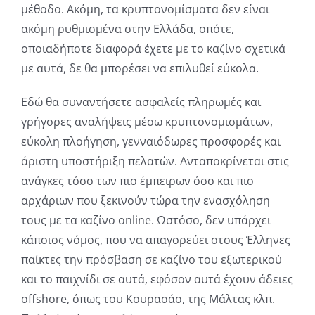
μέθοδο. Ακόμη, τα κρυπτονομίσματα δεν είναι
ακόμη ρυθμισμένα στην Ελλάδα, οπότε,
οποιαδήποτε διαφορά έχετε με το καζίνο σχετικά
με αυτά, δε θα μπορέσει να επιλυθεί εύκολα.
Εδώ θα συναντήσετε ασφαλείς πληρωμές και
γρήγορες αναλήψεις μέσω κρυπτονομισμάτων,
εύκολη πλοήγηση, γενναιόδωρες προσφορές και
άριστη υποστήριξη πελατών. Ανταποκρίνεται στις
ανάγκες τόσο των πιο έμπειρων όσο και πιο
αρχάριων που ξεκινούν τώρα την ενασχόληση
τους με τα καζίνο online. Ωστόσο, δεν υπάρχει
κάποιος νόμος, που να απαγορεύει στους Έλληνες
παίκτες την πρόσβαση σε καζίνο του εξωτερικού
και το παιχνίδι σε αυτά, εφόσον αυτά έχουν άδειες
offshore, όπως του Κουρασάο, της Μάλτας κλπ.