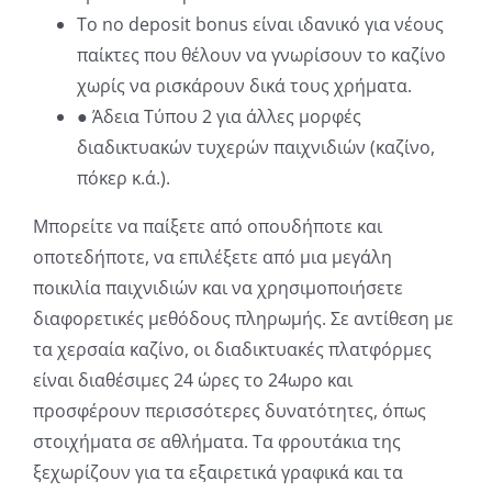
Το no deposit bonus είναι ιδανικό για νέους
παίκτες που θέλουν να γνωρίσουν το καζίνο
χωρίς να ρισκάρουν δικά τους χρήματα.
● Άδεια Τύπου 2 για άλλες μορφές
διαδικτυακών τυχερών παιχνιδιών (καζίνο,
πόκερ κ.ά.).
Μπορείτε να παίξετε από οπουδήποτε και
οποτεδήποτε, να επιλέξετε από μια μεγάλη
ποικιλία παιχνιδιών και να χρησιμοποιήσετε
διαφορετικές μεθόδους πληρωμής. Σε αντίθεση με
τα χερσαία καζίνο, οι διαδικτυακές πλατφόρμες
είναι διαθέσιμες 24 ώρες το 24ωρο και
προσφέρουν περισσότερες δυνατότητες, όπως
στοιχήματα σε αθλήματα. Τα φρουτάκια της
ξεχωρίζουν για τα εξαιρετικά γραφικά και τα