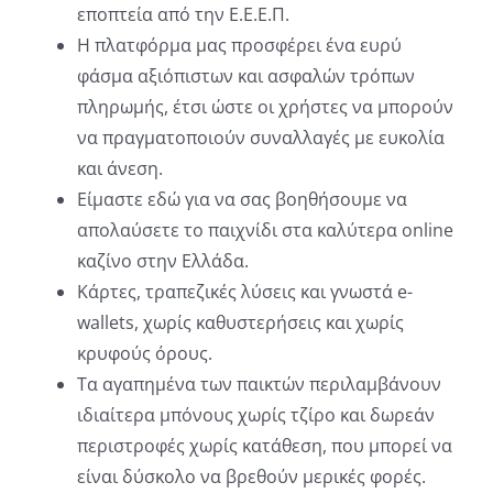
εποπτεία από την Ε.Ε.Ε.Π.
Η πλατφόρμα μας προσφέρει ένα ευρύ
φάσμα αξιόπιστων και ασφαλών τρόπων
πληρωμής, έτσι ώστε οι χρήστες να μπορούν
να πραγματοποιούν συναλλαγές με ευκολία
και άνεση.
Είμαστε εδώ για να σας βοηθήσουμε να
απολαύσετε το παιχνίδι στα καλύτερα online
καζίνο στην Ελλάδα.
Κάρτες, τραπεζικές λύσεις και γνωστά e-
wallets, χωρίς καθυστερήσεις και χωρίς
κρυφούς όρους.
Τα αγαπημένα των παικτών περιλαμβάνουν
ιδιαίτερα μπόνους χωρίς τζίρο και δωρεάν
περιστροφές χωρίς κατάθεση, που μπορεί να
είναι δύσκολο να βρεθούν μερικές φορές.