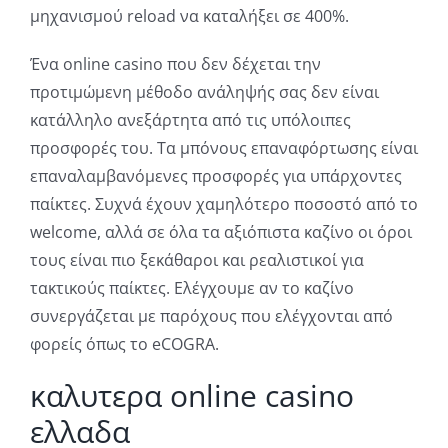
μηχανισμού reload να καταλήξει σε 400%.
Ένα online casino που δεν δέχεται την
προτιμώμενη μέθοδο ανάληψής σας δεν είναι
κατάλληλο ανεξάρτητα από τις υπόλοιπες
προσφορές του. Τα μπόνους επαναφόρτωσης είναι
επαναλαμβανόμενες προσφορές για υπάρχοντες
παίκτες. Συχνά έχουν χαμηλότερο ποσοστό από το
welcome, αλλά σε όλα τα αξιόπιστα καζίνο οι όροι
τους είναι πιο ξεκάθαροι και ρεαλιστικοί για
τακτικούς παίκτες. Ελέγχουμε αν το καζίνο
συνεργάζεται με παρόχους που ελέγχονται από
φορείς όπως το eCOGRA.
καλυτερα online casino
ελλαδα