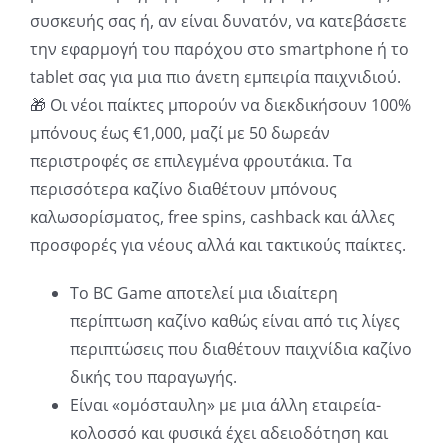
συσκευής σας ή, αν είναι δυνατόν, να κατεβάσετε
την εφαρμογή του παρόχου στο smartphone ή το
tablet σας για μια πιο άνετη εμπειρία παιχνιδιού.
🎁 Οι νέοι παίκτες μπορούν να διεκδικήσουν 100%
μπόνους έως €1,000, μαζί με 50 δωρεάν
περιστροφές σε επιλεγμένα φρουτάκια. Τα
περισσότερα καζίνο διαθέτουν μπόνους
καλωσορίσματος, free spins, cashback και άλλες
προσφορές για νέους αλλά και τακτικούς παίκτες.
Το BC Game αποτελεί μια ιδιαίτερη
περίπτωση καζίνο καθώς είναι από τις λίγες
περιπτώσεις που διαθέτουν παιχνίδια καζίνο
δικής του παραγωγής.
Είναι «ομόσταυλη» με μια άλλη εταιρεία-
κολοσσό και φυσικά έχει αδειοδότηση και