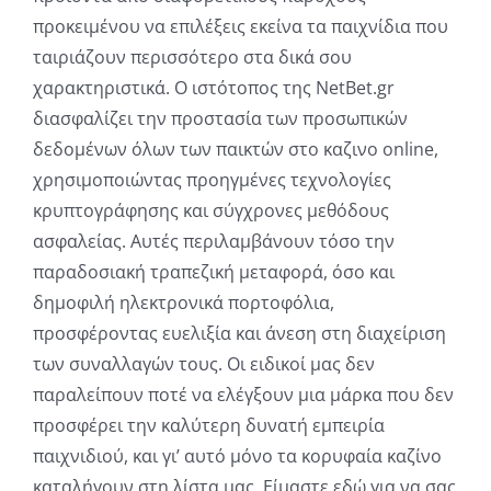
προκειμένου να επιλέξεις εκείνα τα παιχνίδια που
ταιριάζουν περισσότερο στα δικά σου
χαρακτηριστικά. Ο ιστότοπος της NetBet.gr
διασφαλίζει την προστασία των προσωπικών
δεδομένων όλων των παικτών στο καζινο online,
χρησιμοποιώντας προηγμένες τεχνολογίες
κρυπτογράφησης και σύγχρονες μεθόδους
ασφαλείας. Αυτές περιλαμβάνουν τόσο την
παραδοσιακή τραπεζική μεταφορά, όσο και
δημοφιλή ηλεκτρονικά πορτοφόλια,
προσφέροντας ευελιξία και άνεση στη διαχείριση
των συναλλαγών τους. Οι ειδικοί μας δεν
παραλείπουν ποτέ να ελέγξουν μια μάρκα που δεν
προσφέρει την καλύτερη δυνατή εμπειρία
παιχνιδιού, και γι’ αυτό μόνο τα κορυφαία καζίνο
καταλήγουν στη λίστα μας. Είμαστε εδώ για να σας