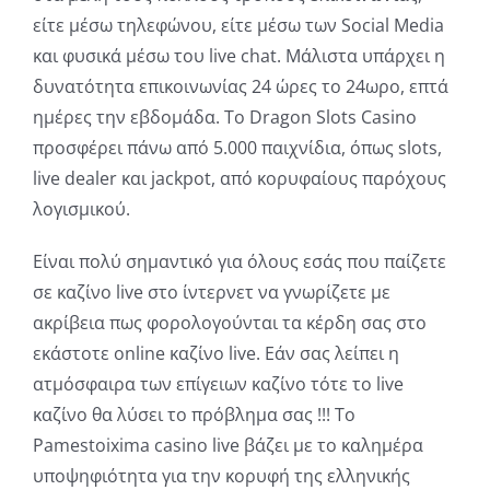
είτε μέσω τηλεφώνου, είτε μέσω των Social Media
και φυσικά μέσω του live chat. Μάλιστα υπάρχει η
δυνατότητα επικοινωνίας 24 ώρες το 24ωρο, επτά
ημέρες την εβδομάδα. Το Dragon Slots Casino
προσφέρει πάνω από 5.000 παιχνίδια, όπως slots,
live dealer και jackpot, από κορυφαίους παρόχους
λογισμικού.
Είναι πολύ σημαντικό για όλους εσάς που παίζετε
σε καζίνο live στο ίντερνετ να γνωρίζετε με
ακρίβεια πως φορολογούνται τα κέρδη σας στο
εκάστοτε online καζίνο live. Εάν σας λείπει η
ατμόσφαιρα των επίγειων καζίνο τότε το live
καζίνο θα λύσει το πρόβλημα σας !!! Το
Pamestoixima casino live βάζει με το καλημέρα
υποψηφιότητα για την κορυφή της ελληνικής