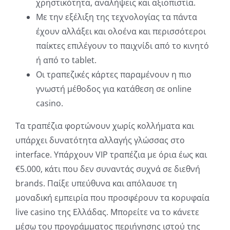
χρηστικότητα, αναλήψεις και αξιοπιστία.
Με την εξέλιξη της τεχνολογίας τα πάντα
έχουν αλλάξει και ολοένα και περισσότεροι
παίκτες επιλέγουν το παιχνίδι από το κινητό
ή από το tablet.
Οι τραπεζικές κάρτες παραμένουν η πιο
γνωστή μέθοδος για κατάθεση σε online
casino.
Τα τραπέζια φορτώνουν χωρίς κολλήματα και
υπάρχει δυνατότητα αλλαγής γλώσσας στο
interface. Υπάρχουν VIP τραπέζια με όρια έως και
€5.000, κάτι που δεν συναντάς συχνά σε διεθνή
brands. Παίξε υπεύθυνα και απόλαυσε τη
μοναδική εμπειρία που προσφέρουν τα κορυφαία
live casino της Ελλάδας. Μπορείτε να το κάνετε
μέσω του προγράμματος περιήγησης ιστού της