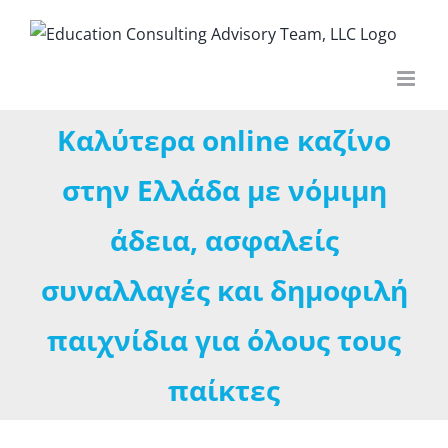
Skip
to
content
Καλύτερα online καζίνο
στην Ελλάδα με νόμιμη
άδεια, ασφαλείς
συναλλαγές και δημοφιλή
παιχνίδια για όλους τους
παίκτες