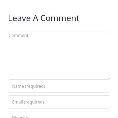
онлайн
Leave A Comment
игр
и
Comment
быстрых
выплат
jetton
казино