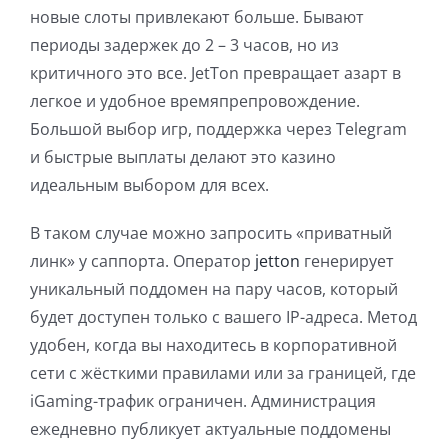
новые слоты привлекают больше. Бывают
периоды задержек до 2 – 3 часов, но из
критичного это все. JetTon превращает азарт в
легкое и удобное времяпрепровождение.
Большой выбор игр, поддержка через Telegram
и быстрые выплаты делают это казино
идеальным выбором для всех.
В таком случае можно запросить «приватный
линк» у саппорта. Оператор
jetton
генерирует
уникальный поддомен на пару часов, который
будет доступен только с вашего IP-адреса. Метод
удобен, когда вы находитесь в корпоративной
сети с жёсткими правилами или за границей, где
iGaming-трафик ограничен. Администрация
ежедневно публикует актуальные поддомены