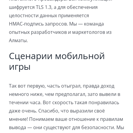
шифруется TLS 1.3, а для обеспечения
целостности данных применяется
HMAC‑подпись запросов. Мы — команда
опытных разработчиков и маркетологов из
Алматы.
Сценарии мобильной
игры
Так вот первую, часть отыграл, правда доход
немного ниже, чем предполагал, зато вывели в
течении часа. Вот скорость такая понравилась
даже очень. Спасибо, что выразили своё
мнение! Понимаем ваше отношение к правилам
вывода — они существуют для безопасности. Мы