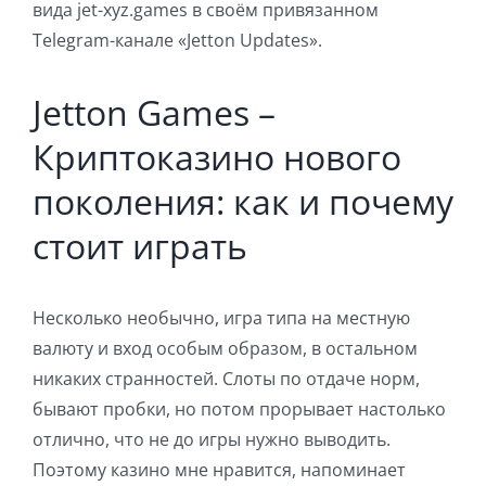
вида jet-xyz.games в своём привязанном
Telegram-канале «Jetton Updates».
Jetton Games –
Криптоказино нового
поколения: как и почему
стоит играть
Несколько необычно, игра типа на местную
валюту и вход особым образом, в остальном
никаких странностей. Слоты по отдаче норм,
бывают пробки, но потом прорывает настолько
отлично, что не до игры нужно выводить.
Поэтому казино мне нравится, напоминает