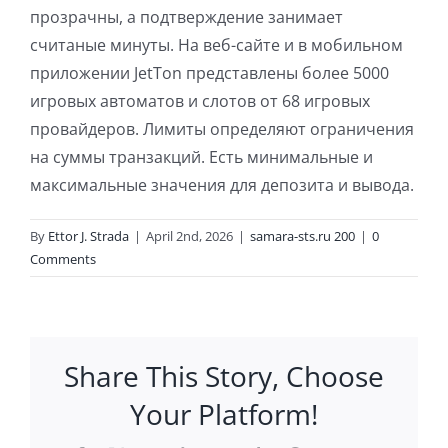
прозрачны, а подтверждение занимает
считаные минуты. На веб-сайте и в мобильном
приложении JetTon представлены более 5000
игровых автоматов и слотов от 68 игровых
провайдеров. Лимиты определяют ограничения
на суммы транзакций. Есть минимальные и
максимальные значения для депозита и вывода.
By
Ettor J. Strada
|
April 2nd, 2026
|
samara-sts.ru 200
|
0
Comments
Share This Story, Choose
Your Platform!