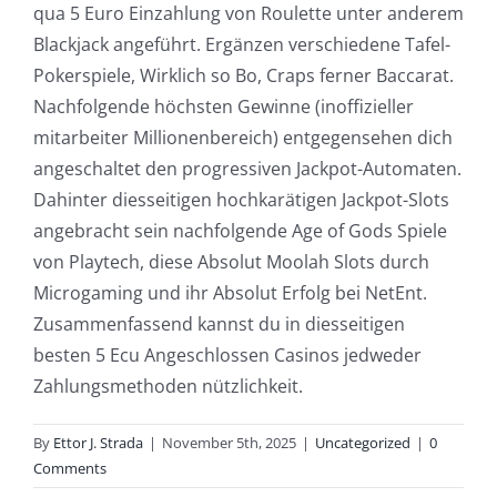
qua 5 Euro Einzahlung von Roulette unter anderem
Blackjack angeführt. Ergänzen verschiedene Tafel-
Pokerspiele, Wirklich so Bo, Craps ferner Baccarat.
Nachfolgende höchsten Gewinne (inoffizieller
mitarbeiter Millionenbereich) entgegensehen dich
angeschaltet den progressiven Jackpot-Automaten.
Dahinter diesseitigen hochkarätigen Jackpot-Slots
angebracht sein nachfolgende Age of Gods Spiele
von Playtech, diese Absolut Moolah Slots durch
Microgaming und ihr Absolut Erfolg bei NetEnt.
Zusammenfassend kannst du in diesseitigen
besten 5 Ecu Angeschlossen Casinos jedweder
Zahlungsmethoden nützlichkeit.
By
Ettor J. Strada
|
November 5th, 2025
|
Uncategorized
|
0
Comments