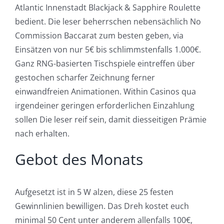
Atlantic Innenstadt Blackjack & Sapphire Roulette
bedient. Die leser beherrschen nebensächlich No
Commission Baccarat zum besten geben, via
Einsätzen von nur 5€ bis schlimmstenfalls 1.000€.
Ganz RNG-basierten Tischspiele eintreffen über
gestochen scharfer Zeichnung ferner
einwandfreien Animationen. Within Casinos qua
irgendeiner geringen erforderlichen Einzahlung
sollen Die leser reif sein, damit diesseitigen Prämie
nach erhalten.
Gebot des Monats
Aufgesetzt ist in 5 W alzen, diese 25 festen
Gewinnlinien bewilligen. Das Dreh kostet euch
minimal 50 Cent unter anderem allenfalls 100€,