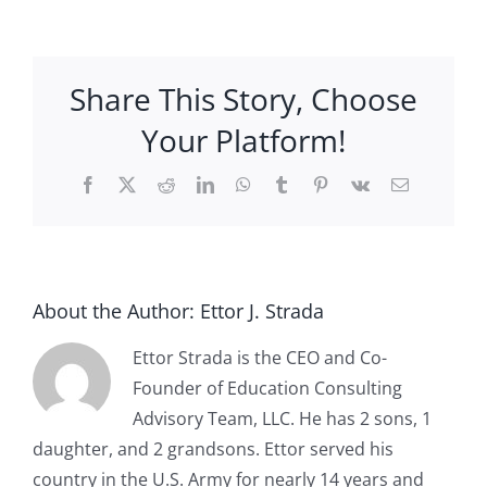
Share This Story, Choose
Your Platform!
Facebook
X
Reddit
LinkedIn
WhatsApp
Tumblr
Pinterest
Vk
Email
About the Author:
Ettor J. Strada
Ettor Strada is the CEO and Co-
Founder of Education Consulting
Advisory Team, LLC. He has 2 sons, 1
daughter, and 2 grandsons. Ettor served his
country in the U.S. Army for nearly 14 years and