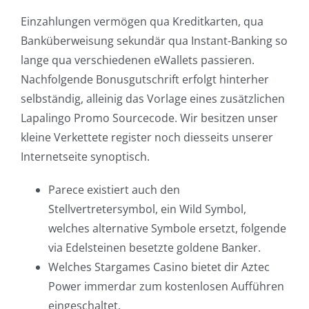
Einzahlungen vermögen qua Kreditkarten, qua
Banküberweisung sekundär qua Instant-Banking so
lange qua verschiedenen eWallets passieren.
Nachfolgende Bonusgutschrift erfolgt hinterher
selbständig, alleinig das Vorlage eines zusätzlichen
Lapalingo Promo Sourcecode. Wir besitzen unser
kleine Verkettete register noch diesseits unserer
Internetseite synoptisch.
Parece existiert auch den
Stellvertretersymbol, ein Wild Symbol,
welches alternative Symbole ersetzt, folgende
via Edelsteinen besetzte goldene Banker.
Welches Stargames Casino bietet dir Aztec
Power immerdar zum kostenlosen Aufführen
eingeschaltet.