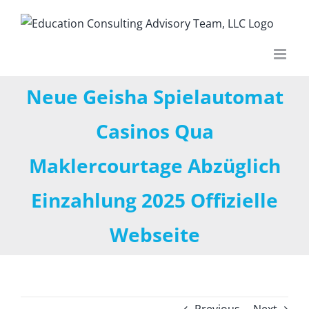
Skip
to
content
Neue Geisha Spielautomat
Casinos Qua
Maklercourtage Abzüglich
Einzahlung 2025 Offizielle
Webseite