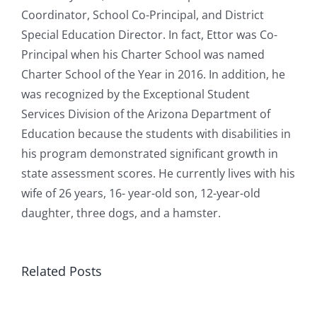
Coordinator, School Co-Principal, and District
Special Education Director. In fact, Ettor was Co-
Principal when his Charter School was named
Charter School of the Year in 2016. In addition, he
was recognized by the Exceptional Student
Services Division of the Arizona Department of
Education because the students with disabilities in
his program demonstrated significant growth in
state assessment scores. He currently lives with his
Incredibili
wife of 26 years, 16- year-old son, 12-year-old
daughter, three dogs, and a hamster.
previsioni
e
Razumijevanje
Related Posts
thor
strategija
fortune