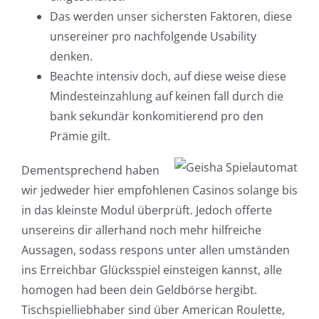
Das werden unser sichersten Faktoren, diese
unsereiner pro nachfolgende Usability
denken.
Beachte intensiv doch, auf diese weise diese
Mindesteinzahlung auf keinen fall durch die
bank sekundär konkomitierend pro den
Prämie gilt.
Dementsprechend haben
wir jedweder hier empfohlenen Casinos solange bis
in das kleinste Modul überprüft. Jedoch offerte
unsereins dir allerhand noch mehr hilfreiche
Aussagen, sodass respons unter allen umständen
ins Erreichbar Glücksspiel einsteigen kannst, alle
homogen had been dein Geldbörse hergibt.
Tischspielliebhaber sind über American Roulette,