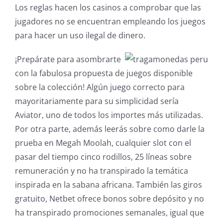
Los reglas hacen los casinos a comprobar que las
jugadores no se encuentran empleando los juegos
para hacer un uso ilegal de dinero.
¡Prepárate para asombrarte
con la fabulosa propuesta de juegos disponible
sobre la colección! Algún juego correcto para
mayoritariamente para su simplicidad serí­a
Aviator, uno de todos los importes más utilizadas.
Por otra parte, además leerás sobre como darle la
prueba en Megah Moolah, cualquier slot con el
pasar del tiempo cinco rodillos, 25 líneas sobre
remuneración y no ha transpirado la temática
inspirada en la sabana africana. También las giros
gratuito, Netbet ofrece bonos sobre depósito y no
ha transpirado promociones semanales, igual que