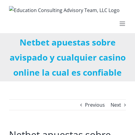
Skip
to
content
Netbet apuestas sobre
avispado y cualquier casino
online la cual es confiable
Previous
Next
Netbet apuestas sobre