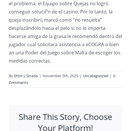
el problema, el Equipo sobre Quejas no logró
conseguir solucií³n de el casino. Por lo tanto, la
queja inscribirí¡ marcó como “no resuelta”
desplazándolo hacia el pelo si no le importa
hacerse amiga de la grasa le recomendó dentro del
jugador cual solicitara asistencia a eCOGRA o bien
an una Poder del Juego sobre Malta de escoger los
medidas correctas.
By
Ettor J. Strada
|
November 5th, 2025
|
Uncategorized
|
0
Comments
Share This Story, Choose
Your Platform!