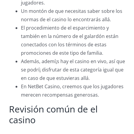
jugadores.
Un montón de que necesitas saber sobre los
normas de el casino lo encontrarás allá.
El procedimiento de el esparcimiento y
también en la número de el galardón están
conectados con los términos de estas
promociones de este tipo de familia.
Además, ademí¡s hay el casino en vivo, así que
se podrí¡ disfrutar de esta categoría igual que
en caso de que estuvieras allá.
En NetBet Casino, creemos que los jugadores
merecen recompensas generosas.
Revisión común de el
casino