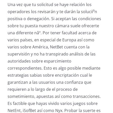
Una vez que tu solicitud se haye relación los
operadores los revisarán y te darán la solucií³n
positiva o denegación. Si aceptan las condiciones
sobre tu puesta nuestro cámara suele ofrecerte
una diferente nâº. Por tener facultad acerca de
varios países, en especial de Europa así­ como
varios sobre América, NetBet cuenta con la
supervisión y no ha transpirado análisis de las
autoridades sobre esparcimiento
correspondientes. Esto es algo posible mediante
estrategias sabias sobre encriptación cual le
garantizan a las usuarios una confianza que
requieren a lo largo de el proceso de
sometimiento, apuestas así­ como transacciones.
Es factible que hayas vivido varios juegos sobre
NetEnt, iSofBet así­ como Nyx. Probar la suerte es