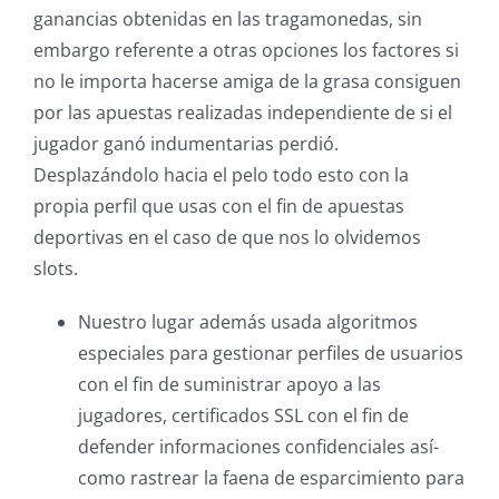
ganancias obtenidas en las tragamonedas, sin
embargo referente a otras opciones los factores si
no le importa hacerse amiga de la grasa consiguen
por las apuestas realizadas independiente de si el
jugador ganó indumentarias perdió.
Desplazándolo hacia el pelo todo esto con la
propia perfil que usas con el fin de apuestas
deportivas en el caso de que nos lo olvidemos
slots.
Nuestro lugar además usada algoritmos
especiales para gestionar perfiles de usuarios
con el fin de suministrar apoyo a las
jugadores, certificados SSL con el fin de
defender informaciones confidenciales así­
como rastrear la faena de esparcimiento para