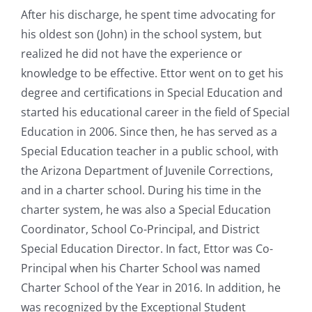
After his discharge, he spent time advocating for
his oldest son (John) in the school system, but
realized he did not have the experience or
knowledge to be effective. Ettor went on to get his
degree and certifications in Special Education and
started his educational career in the field of Special
Education in 2006. Since then, he has served as a
Special Education teacher in a public school, with
the Arizona Department of Juvenile Corrections,
and in a charter school. During his time in the
charter system, he was also a Special Education
Coordinator, School Co-Principal, and District
Special Education Director. In fact, Ettor was Co-
Principal when his Charter School was named
Charter School of the Year in 2016. In addition, he
was recognized by the Exceptional Student