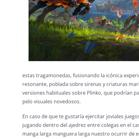
estas tragamonedas, fusionando la icónica experi
resonante, poblada sobre sirenas y criaturas mari
versiones habituales sobre Plinko, que podrían p
pelo visuales novedosos.
En caso de que te gustaría ejercitar joviales jue
jugando dentro del ajedrez entre colegas en el c
manga larga manguera larga nuestro ocurrir de el