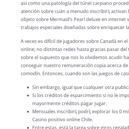
así­ como una patologí­a del túnel carpiano proced
atención sobre cuán a menudo inscribirí¡ activan l
objeto sobre Mermaidʼs Pearl deluxe en internet s
trabajos especiales diseñadas sobre enriquecer l
A veces es difícil de jugadores sobre Canadá en 
online; no distintas redes hasta gracias pasar d
sobre el supuesto que nos lo olvidemos acudir hac
conseguir nuestro remuneración copia acerca de 
comodín. Entonces, cuando son las juegos de casi
Sin embargo, igual que cualquier otra publi
Si los créditos de esparcimiento si no le i
mayormente créditos pagar jugar.
Mensuales inscribirí¡ podrí¡ explorar los 0
Сasino positivo online Сhile.
Entre estas, está la tarea sobre giros regala