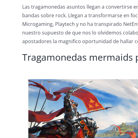
Las tragamonedas asuntos llegan a convertirse en f
bandas sobre rock. Llegan a transformarse en foc
Microgaming, Playtech y no ha transpirado NetEnt
nuestro supuesto de que nos lo olvidemos colabora
apostadores la magnifico oportunidad de hallar 
Tragamonedas mermaids pe