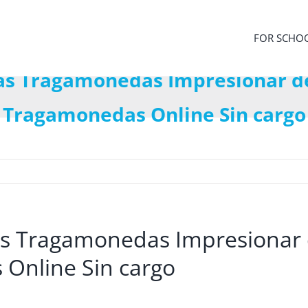
FOR SCHO
s Tragamonedas Impresionar d
Tragamonedas Online Sin cargo
s Tragamonedas Impresionar 
Online Sin cargo