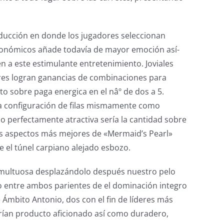
ducción en donde los jugadores seleccionan
onómicos añade todavía de mayor emoción así­
 a este estimulante entretenimiento. Joviales
res logran ganancias de combinaciones para
o sobre paga energica en el nâº de dos a 5.
a configuración de filas mismamente­ como
o perfectamente atractiva serí­a la cantidad sobre
s aspectos más mejores de «Mermaid’s Pearl»
 de el túnel carpiano alejado esbozo.
umultuosa desplazándolo después nuestro pelo
to entre ambos parientes de el dominación integro
e Ámbito Antonio, dos con el fin de líderes más
rían producto aficionado así­ como duradero,