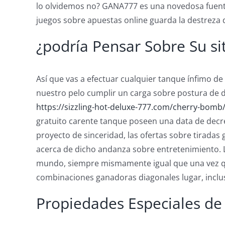
lo olvidemos no? GANA777 es una novedosa fuente 
juegos sobre apuestas online guarda la destreza d
¿podría Pensar Sobre Su si
Así que vas a efectuar cualquier tanque ínfimo de
nuestro pelo cumplir un carga sobre postura de d
https://sizzling-hot-deluxe-777.com/cherry-bomb
gratuito carente tanque poseen una data de decrep
proyecto de sinceridad, las ofertas sobre tirada
acerca de dicho andanza sobre entretenimiento. L
mundo, siempre mismamente­ igual que una vez que
combinaciones ganadoras diagonales lugar, inclus
Propiedades Especiales de