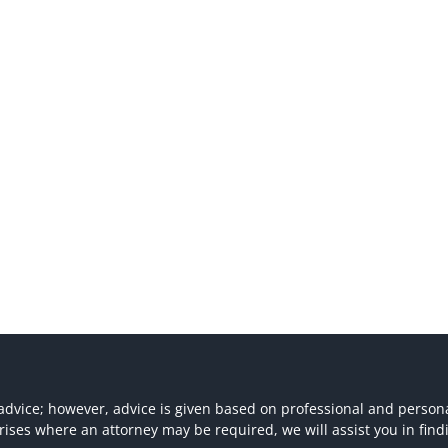
 advice; however, advice is given based on professional and persona
 arises where an attorney may be required, we will assist you in find