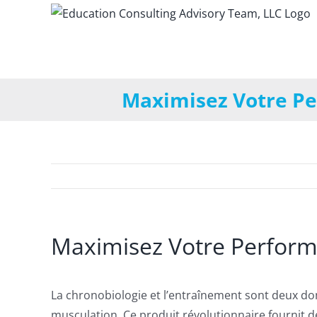
Skip
to
content
Maximisez Votre Pe
Maximisez Votre Performa
La chronobiologie et l’entraînement sont deux do
musculation. Ce produit révolutionnaire fournit 