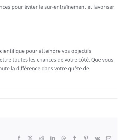
nces pour éviter le sur-entraînement et favoriser
entifique pour atteindre vos objectifs
mettre toutes les chances de votre côté. Que vous
oute la différence dans votre quête de
Facebook
X
Reddit
LinkedIn
WhatsApp
Tumblr
Pinterest
Vk
Email