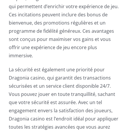
qui permettent d’enrichir votre expérience de jeu.
Ces incitations peuvent inclure des bonus de
bienvenue, des promotions régulières et un
programme de fidélité généreux. Ces avantages
sont conçus pour maximiser vos gains et vous
offrir une expérience de jeu encore plus
immersive.
La sécurité est également une priorité pour
Dragonia casino, qui garantit des transactions
sécurisées et un service client disponible 24/7.
Vous pouvez jouer en toute tranquillité, sachant
que votre sécurité est assurée. Avec un tel
engagement envers la satisfaction des joueurs,
Dragonia casino est l’endroit idéal pour appliquer
toutes les stratégies avancées que vous aurez