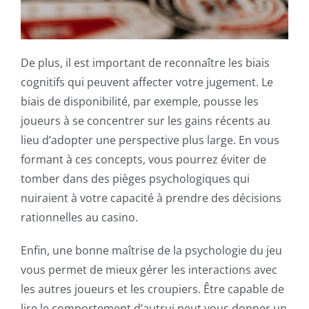
De plus, il est important de reconnaître les biais
cognitifs qui peuvent affecter votre jugement. Le
biais de disponibilité, par exemple, pousse les
joueurs à se concentrer sur les gains récents au
lieu d’adopter une perspective plus large. En vous
formant à ces concepts, vous pourrez éviter de
tomber dans des pièges psychologiques qui
nuiraient à votre capacité à prendre des décisions
rationnelles au casino.
Enfin, une bonne maîtrise de la psychologie du jeu
vous permet de mieux gérer les interactions avec
les autres joueurs et les croupiers. Être capable de
lire le comportement d’autrui peut vous donner un