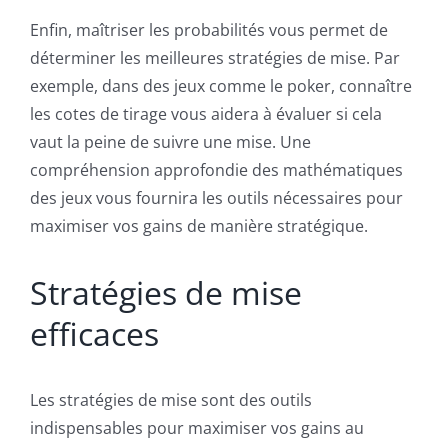
Enfin, maîtriser les probabilités vous permet de
déterminer les meilleures stratégies de mise. Par
exemple, dans des jeux comme le poker, connaître
les cotes de tirage vous aidera à évaluer si cela
vaut la peine de suivre une mise. Une
compréhension approfondie des mathématiques
des jeux vous fournira les outils nécessaires pour
maximiser vos gains de manière stratégique.
Stratégies de mise
efficaces
Les stratégies de mise sont des outils
indispensables pour maximiser vos gains au