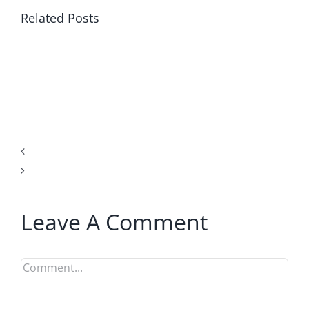
Beste
Related Posts
kansspelletjes
voor
jouw
Fascinating
succes
stories
in
behind
het
celebrity
casino
Understanding
Leave A Comment
gamblers
the
and
basics
Comment
their
of
Understanding
fortunes