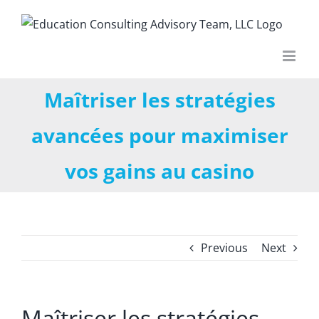
Skip
to
content
Maîtriser les stratégies
avancées pour maximiser
vos gains au casino
Previous
Next
Maîtriser les stratégies