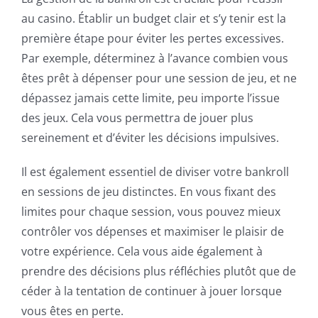
au casino. Établir un budget clair et s’y tenir est la
première étape pour éviter les pertes excessives.
Par exemple, déterminez à l’avance combien vous
êtes prêt à dépenser pour une session de jeu, et ne
dépassez jamais cette limite, peu importe l’issue
des jeux. Cela vous permettra de jouer plus
sereinement et d’éviter les décisions impulsives.
Il est également essentiel de diviser votre bankroll
en sessions de jeu distinctes. En vous fixant des
limites pour chaque session, vous pouvez mieux
contrôler vos dépenses et maximiser le plaisir de
votre expérience. Cela vous aide également à
prendre des décisions plus réfléchies plutôt que de
céder à la tentation de continuer à jouer lorsque
vous êtes en perte.