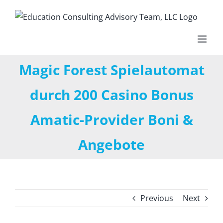
Skip
to
content
Magic Forest Spielautomat
durch 200 Casino Bonus
Amatic-Provider Boni &
Angebote
Previous
Next