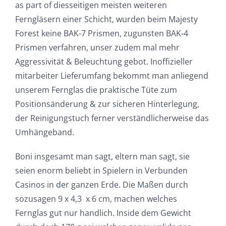
as part of diesseitigen meisten weiteren
Ferngläsern einer Schicht, wurden beim Majesty
Forest keine BAK-7 Prismen, zugunsten BAK-4
Prismen verfahren, unser zudem mal mehr
Aggressivität & Beleuchtung gebot. Inoffizieller
mitarbeiter Lieferumfang bekommt man anliegend
unserem Fernglas die praktische Tüte zum
Positionsänderung & zur sicheren Hinterlegung,
der Reinigungstuch ferner verständlicherweise das
Umhängeband.
Boni insgesamt man sagt, eltern man sagt, sie
seien enorm beliebt in Spielern in Verbunden
Casinos in der ganzen Erde. Die Maßen durch
sozusagen 9 x 4,3 x 6 cm, machen welches
Fernglas gut nur handlich. Inside dem Gewicht