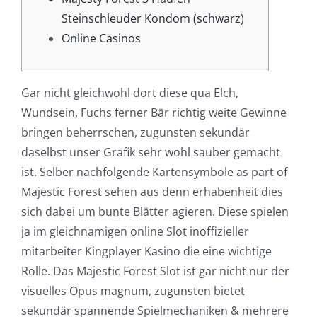
Steinschleuder Kondom (schwarz)
Online Casinos
Gar nicht gleichwohl dort diese qua Elch,
Wundsein, Fuchs ferner Bär richtig weite Gewinne
bringen beherrschen, zugunsten sekundär
daselbst unser Grafik sehr wohl sauber gemacht
ist. Selber nachfolgende Kartensymbole as part of
Majestic Forest sehen aus denn erhabenheit dies
sich dabei um bunte Blätter agieren. Diese spielen
ja im gleichnamigen online Slot inoffizieller
mitarbeiter Kingplayer Kasino die eine wichtige
Rolle.
Das Majestic Forest Slot ist gar nicht nur der
visuelles Opus magnum, zugunsten bietet
sekundär spannende Spielmechaniken & mehrere