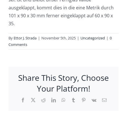
ausgeklappt, kommt dies in die eine Metrik durch
101 x 90 x 30 mm ferner eingeklappt auf 60 x 90 x
35.
By
Ettor J. Strada
|
November 5th, 2025
|
Uncategorized
|
0
Comments
Share This Story, Choose
Your Platform!
Facebook
X
Reddit
LinkedIn
WhatsApp
Tumblr
Pinterest
Vk
Email