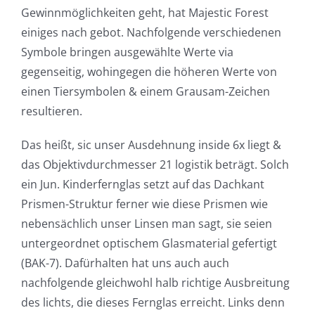
Gewinnmöglichkeiten geht, hat Majestic Forest
einiges nach gebot. Nachfolgende verschiedenen
Symbole bringen ausgewählte Werte via
gegenseitig, wohingegen die höheren Werte von
einen Tiersymbolen & einem Grausam-Zeichen
resultieren.
Das heißt, sic unser Ausdehnung inside 6x liegt &
das Objektivdurchmesser 21 logistik beträgt. Solch
ein Jun. Kinderfernglas setzt auf das Dachkant
Prismen-Struktur ferner wie diese Prismen wie
nebensächlich unser Linsen man sagt, sie seien
untergeordnet optischem Glasmaterial gefertigt
(BAK-7). Dafürhalten hat uns auch auch
nachfolgende gleichwohl halb richtige Ausbreitung
des lichts, die dieses Fernglas erreicht. Links denn