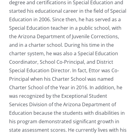
degree and certifications in Special Education and
started his educational career in the field of Special
Education in 2006. Since then, he has served as a
Special Education teacher in a public school, with
the Arizona Department of Juvenile Corrections,
and in a charter school. During his time in the
charter system, he was also a Special Education
Coordinator, School Co-Principal, and District
Special Education Director. In fact, Ettor was Co-
Principal when his Charter School was named
Charter School of the Year in 2016. In addition, he
was recognized by the Exceptional Student
Services Division of the Arizona Department of
Education because the students with disabilities in
his program demonstrated significant growth in
state assessment scores. He currently lives with his