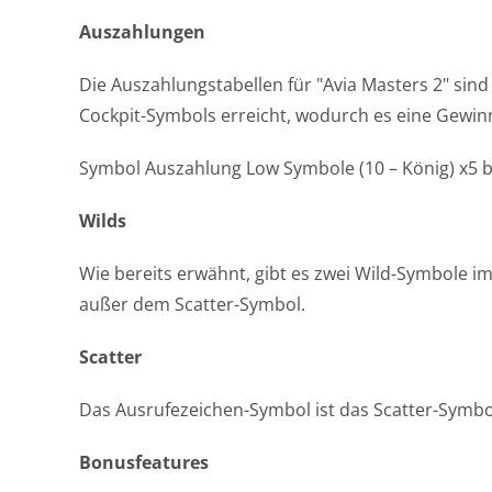
Auszahlungen
Die Auszahlungstabellen für "Avia Masters 2" sind
Cockpit-Symbols erreicht, wodurch es eine Gewinn
Symbol Auszahlung Low Symbole (10 – König) x5 bis
Wilds
Wie bereits erwähnt, gibt es zwei Wild-Symbole i
außer dem Scatter-Symbol.
Scatter
Das Ausrufezeichen-Symbol ist das Scatter-Symbol
Bonusfeatures