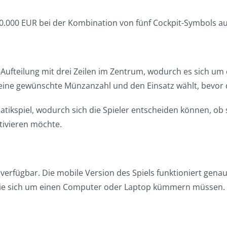
0.000 EUR bei der Kombination von fünf Cockpit-Symbols auf
-Aufteilung mit drei Zeilen im Zentrum, wodurch es sich um e
 seine gewünschte Münzanzahl und den Einsatz wählt, bevor
atikspiel, wodurch sich die Spieler entscheiden können, o
tivieren möchte.
 verfügbar. Die mobile Version des Spiels funktioniert gen
s sie sich um einen Computer oder Laptop kümmern müssen.