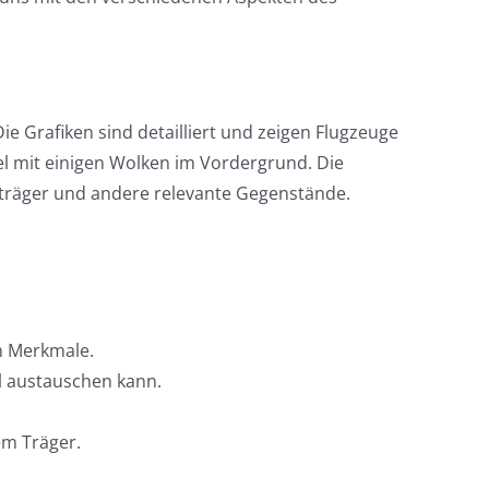
ie Grafiken sind detailliert und zeigen Flugzeuge
l mit einigen Wolken im Vordergrund. Die
ugträger und andere relevante Gegenstände.
n Merkmale.
l austauschen kann.
em Träger.