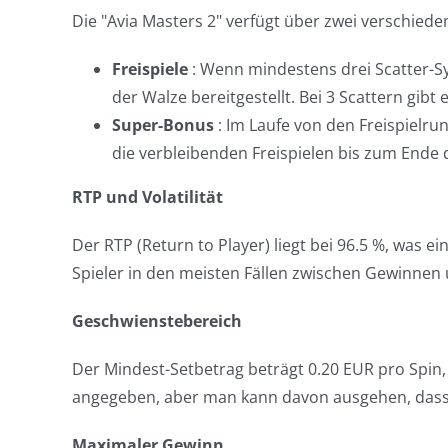
Die "Avia Masters 2" verfügt über zwei verschied
Freispiele
: Wenn mindestens drei Scatter-Sy
der Walze bereitgestellt. Bei 3 Scattern gibt 
Super-Bonus
: Im Laufe von den Freispielr
die verbleibenden Freispielen bis zum Ende 
RTP und Volatilität
Der RTP (Return to Player) liegt bei 96.5 %, was ei
Spieler in den meisten Fällen zwischen Gewinne
Geschwienstebereich
Der Mindest-Setbetrag beträgt 0.20 EUR pro Spin,
angegeben, aber man kann davon ausgehen, dass 
Maximaler Gewinn