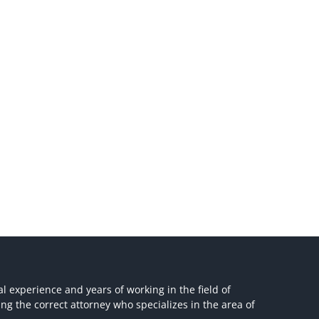
l experience and years of working in the field of
ing the correct attorney who specializes in the area of