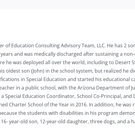
r of Education Consulting Advisory Team, LLC. He has 2 son
4 years and was medically discharged after sustaining a non-
ere he was deployed all over the world, including to Desert 
his oldest son (John) in the school system, but realized he 
ifications in Special Education and started his educational ca
eacher in a public school, with the Arizona Department of Ju
a Special Education Coordinator, School Co-Principal, and Dis
d Charter School of the Year in 2016. In addition, he was 
ecause the students with disabilities in his program demon
s, 16- year-old son, 12-year-old daughter, three dogs, and a 