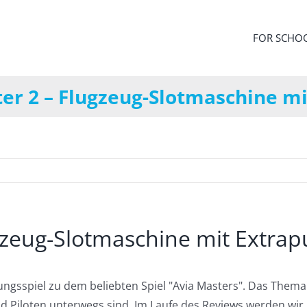
FOR SCHO
ter 2 – Flugzeug-Slotmaschine m
ugzeug-Slotmaschine mit Extra
ungsspiel zu dem beliebten Spiel "Avia Masters". Das Thema d
 und Piloten unterwegs sind. Im Laufe des Reviews werden w