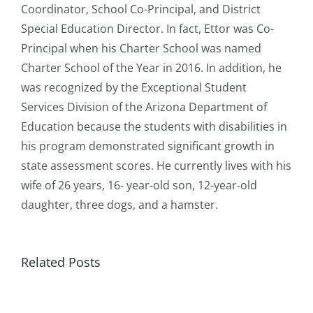
Coordinator, School Co-Principal, and District
Special Education Director. In fact, Ettor was Co-
Principal when his Charter School was named
Charter School of the Year in 2016. In addition, he
was recognized by the Exceptional Student
Services Division of the Arizona Department of
Education because the students with disabilities in
his program demonstrated significant growth in
state assessment scores. He currently lives with his
wife of 26 years, 16- year-old son, 12-year-old
daughter, three dogs, and a hamster.
Casinos
Related Posts
online
legales