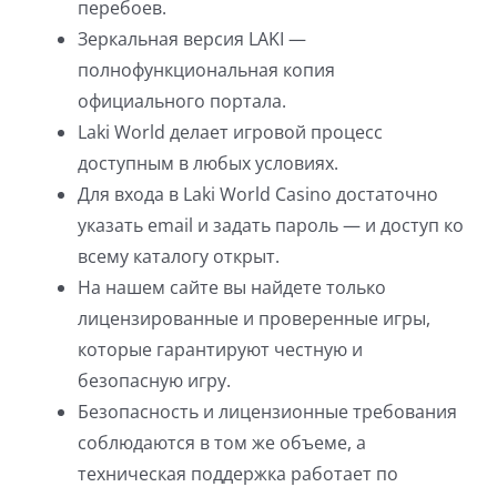
перебоев.
Зеркальная версия LAKI —
полнофункциональная копия
официального портала.
Laki World делает игровой процесс
доступным в любых условиях.
Для входа в Laki World Casino достаточно
указать email и задать пароль — и доступ ко
всему каталогу открыт.
На нашем сайте вы найдете только
лицензированные и проверенные игры,
которые гарантируют честную и
безопасную игру.
Безопасность и лицензионные требования
соблюдаются в том же объеме, а
техническая поддержка работает по