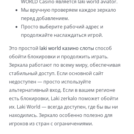
WORLD Casino является laki world aviator.
Мы вручную проверяем каждое зеркало
перед добавлением.
Просто выберите рабочий адрес и
продолжайте наслаждаться игрой.
Это простой
laki world казино слоты
способ
обойти блокировки и продолжить играть.
Зеркала работают по всему миру, обеспечивая
стабильный доступ. Если основной сайт
недоступен — просто используйте
альтернативный вход. Если в вашем регионе
есть блокировки, Laki zerkalo поможет обойти
их. Laki World — всегда доступен, где бы вы ни
находились. Зеркало особенно полезно для
игроков из стран с ограничениями.