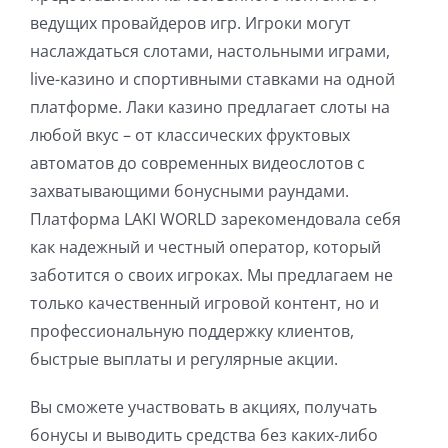
ведущих провайдеров игр. Игроки могут
наслаждаться слотами, настольными играми,
live-казино и спортивными ставками на одной
платформе. Лаки казино предлагает слоты на
любой вкус – от классических фруктовых
автоматов до современных видеослотов с
захватывающими бонусными раундами.
Платформа LAKI WORLD зарекомендовала себя
как надежный и честный оператор, который
заботится о своих игроках. Мы предлагаем не
только качественный игровой контент, но и
профессиональную поддержку клиентов,
быстрые выплаты и регулярные акции.
Вы сможете участвовать в акциях, получать
бонусы и выводить средства без каких-либо