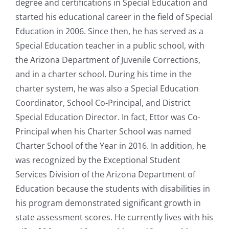
degree and certifications in Special Education and
started his educational career in the field of Special
Education in 2006. Since then, he has served as a
Special Education teacher in a public school, with
the Arizona Department of Juvenile Corrections,
and in a charter school. During his time in the
charter system, he was also a Special Education
Coordinator, School Co-Principal, and District
Special Education Director. In fact, Ettor was Co-
Principal when his Charter School was named
Charter School of the Year in 2016. In addition, he
was recognized by the Exceptional Student
Services Division of the Arizona Department of
Education because the students with disabilities in
his program demonstrated significant growth in
state assessment scores. He currently lives with his