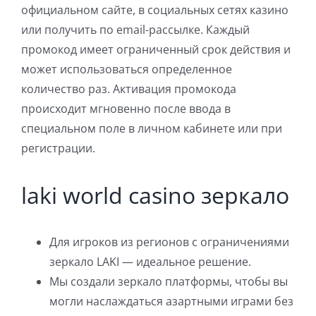
официальном сайте, в социальных сетях казино
или получить по email-рассылке. Каждый
промокод имеет ограниченный срок действия и
может использоваться определенное
количество раз. Активация промокода
происходит мгновенно после ввода в
специальном поле в личном кабинете или при
регистрации.
laki world casino зеркало
Для игроков из регионов с ограничениями
зеркало LAKI — идеальное решение.
Мы создали зеркало платформы, чтобы вы
могли наслаждаться азартными играми без