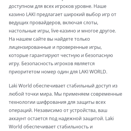
доступном для всех игроков уровне. Наше
казино LAKI предлагает широкий выбор игр от
ведущих провайдеров, включая слоты,
настольные игры, live-казино и многое другое.
На нашем сайте вы найдете только
лицензированные и проверенные игры,
которые гарантируют честную и безопасную
игру. Безопасность игроков является
приоритетом номер один для LAKI WORLD.
Laki World обеспечивает стабильный доступ из
любой точки мира. Мы применяем современные
технологии шифрования для защиты всех
операций. Независимо от устройства, ваш
аккаунт остается под надежной защитой. Laki
World обеспечивает стабильность и