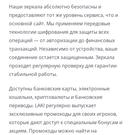
Наши зеркала абсолютно безопасны и
предоставляют тот же уровень сервиса, что и
основной сайт. Мы применяем передовые
технологии шифрования для защиты всех
операций — от авторизации до финансовых
транзакций. Независимо от устройства, ваше
соединение остается защищенным. Зеркала
проходят регулярную проверку для гарантии
стабильной работы.
Доступны банковские карты, электронные
кошельки, криптовалюты и банковские
переводы. LAKI регулярно выпускает
эксклюзивные промокоды для своих игроков,
которые дают доступ к специальным бонусам и
акциям. Промокоды можно найти на