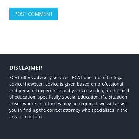
more
DISCLAIMER
ECAT offers advisory services. ECAT does not offer legal
advice; however, advice is given based on professional
and personal experience and years of working in the field
of education, specifically Special Education. If a situation
arises where an attorney may be required, we will assist
you in finding the correct attorney who specializes in the
area of concern.