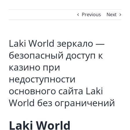
Previous
Next
Laki World зеркало —
безопасный доступ к
казино при
недоступности
основного сайта Laki
World без ограничений
Laki World